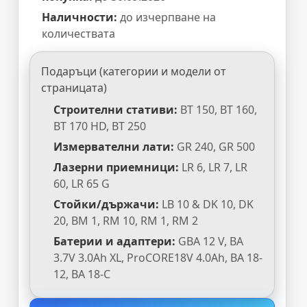
Наличности:
до изчерпване на
количествата
Подаръци (категории и модели от
страницата)
Строителни стативи:
BT 150, BT 160,
BT 170 HD, BT 250
Измервателни лати:
GR 240, GR 500
Лазерни приемници:
LR 6, LR 7, LR
60, LR 65 G
Стойки/държачи:
LB 10 & DK 10, DK
20, BM 1, RM 10, RM 1, RM 2
Батерии и адаптери:
GBA 12 V, BA
3.7V 3.0Ah XL, ProCORE18V 4.0Ah, BA 18-
12, BA 18-C