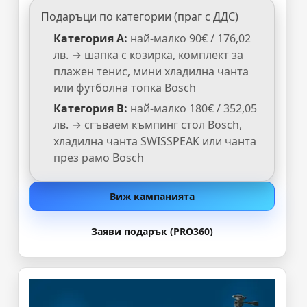
Подаръци по категории (праг с ДДС)
Категория A:
най-малко 90€ / 176,02
лв. → шапка с козирка, комплект за
плажен тенис, мини хладилна чанта
или футболна топка Bosch
Категория B:
най-малко 180€ / 352,05
лв. → сгъваем къмпинг стол Bosch,
хладилна чанта SWISSPEAK или чанта
през рамо Bosch
Виж кампанията
Заяви подарък (PRO360)