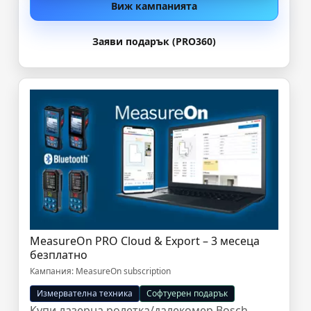
Виж кампанията
Заяви подарък (PRO360)
MeasureOn PRO Cloud & Export – 3 месеца
безплатно
Кампания: MeasureOn subscription
Измервателна техника
Софтуерен подарък
Купи лазерна ролетка/далекомер Bosch