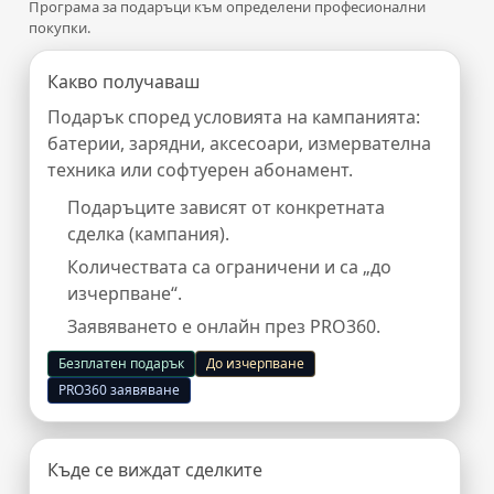
Програма за подаръци към определени професионални
покупки.
Какво получаваш
Подарък според условията на кампанията:
батерии, зарядни, аксесоари, измервателна
техника или софтуерен абонамент.
Подаръците зависят от конкретната
сделка (кампания).
Количествата са ограничени и са „до
изчерпване“.
Заявяването е онлайн през PRO360.
Безплатен подарък
До изчерпване
PRO360 заявяване
Къде се виждат сделките