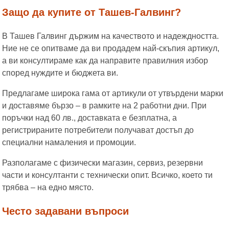
Защо да купите от Ташев-Галвинг?
В Ташев Галвинг държим на качеството и надеждността.
Ние не се опитваме да ви продадем най-скъпия артикул,
а ви консултираме как да направите правилния избор
според нуждите и бюджета ви.
Предлагаме широка гама от артикули от утвърдени марки
и доставяме бързо – в рамките на 2 работни дни. При
поръчки над 60 лв., доставката е безплатна, а
регистрираните потребители получават достъп до
специални намаления и промоции.
Разполагаме с физически магазин, сервиз, резервни
части и консултанти с технически опит. Всичко, което ти
трябва – на едно място.
Често задавани въпроси