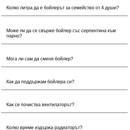
Колко литра да е бойлерът за семейство от 4 души?
Препоръчително е поне 80–100 литра.
Може ли да се свърже бойлер със серпентина към
парно?
Да, ако системата е затворена и има циркулация.
Мога ли сам да сменя бойлер?
Смяната на бойлер изисква технически познания и
спазване на мерки за безопасност; по-добре е да се
Как да поддържам бойлера си?
доверите на квалифициран водопроводчик.
Почиствайте го от котлен камък веднъж годишно.
Как се почиства вентилаторът?
Изключете уреда, отворете капака и внимателно
отстранете праха с четка или сгъстен въздух.
Колко време издържа радиаторът?