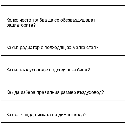
Зависи от материала – алуминиевите и панелните
имат живот над 15 години при правилна
Колко често трябва да се обезвъздушават
експлоатация.
радиаторите?
Препоръчително е да обезвъздушавате радиаторите
преди отоплителния сезон и при нужда, ако чуете
Какъв радиатор е подходящ за малка стая?
шум от вода в тях.
Алуминиев радиатор с 4-6 ребра е достатъчен.
Какъв въздуховод е подходящ за баня?
Гъвкав ПВЦ въздуховод с диаметър 100 мм е най-
често използван.
Как да избера правилния размер въздуховод?
Размерът на въздуховода зависи от обема на
помещението и необходимия дебит въздух за
Каква е поддръжката на димоотвода?
ефективна вентилация.
Редовно почистване на димоотвода от натрупани