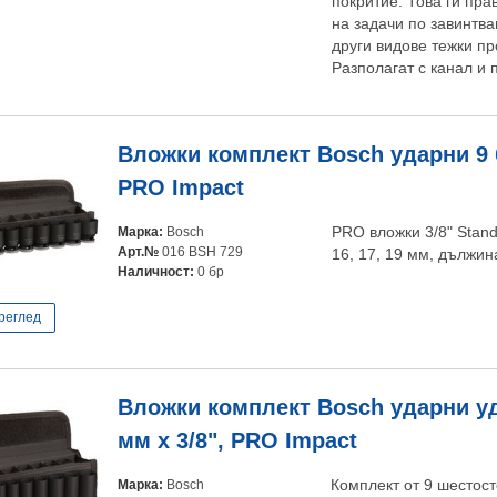
покритие. Това ги пр
на задачи по завинтва
други видове тежки п
Разполагат с канал и 
Вложки комплект Bosch ударни 9 бр
PRO Impact
Марка:
Bosch
PRO вложки 3/8" Standar
Арт.№
016 BSH 729
16, 17, 19 мм, дължин
Наличност:
0 бр
реглед
Вложки комплект Bosch ударни уд
мм х 3/8", PRO Impact
Марка:
Bosch
Комплект от 9 шестос