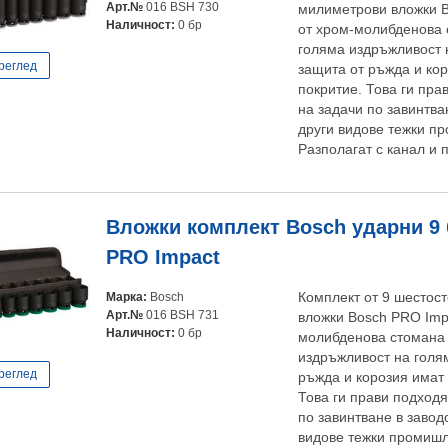
Арт.№
016 BSH 730
милиметрови вложки B
Наличност:
0 бр
от хром-молибденова 
голяма издръжливост 
реглед
защита от ръжда и ко
покритие. Това ги пр
на задачи по завинтва
други видове тежки п
Разполагат с канал и п
Вложки комплект Bosch ударни 9 бр
PRO Impact
Марка:
Bosch
Комплект от 9 шестос
Арт.№
016 BSH 731
вложки Bosch PRO Imp
Наличност:
0 бр
молибденова стомана 
издръжливост на голя
реглед
ръжда и корозия имат
Това ги прави подход
по завинтване в завод
видове тежки промишл