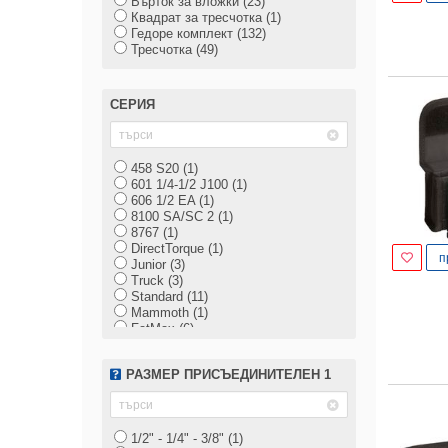
Върток за вложки (23)
DeWALT (11)
Квадрат за тресчотка (1)
Expert (29)
Гедоре комплект (132)
Bosch (18)
Тресчотка (49)
Stanley (22)
Wera (15)
Heytec (15)
Unior (25)
СЕРИЯ
458 S20 (1)
601 1/4-1/2 J100 (1)
606 1/2 EA (1)
8100 SA/SC 2 (1)
8767 (1)
DirectTorque (1)
п
Junior (3)
Truck (3)
Standard (11)
Mammoth (1)
FatMax (6)
Radio (8)
ProStack (1)
РАЗМЕР ПРИСЪЕДИНИТЕЛЕН 1
Transmodule System (2)
1/2" - 1/4" - 3/8" (1)