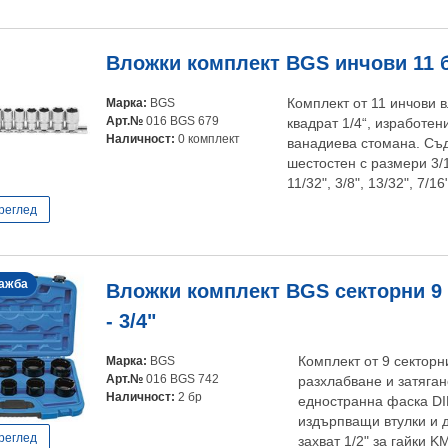
Вложки комплект BGS инчови 11 бр.,
Марка:
BGS
Комплект от 11 инчови 
Арт.№
016 BGS 679
квадрат 1/4“, изработен
Наличност:
0 комплект
ванадиева стомана. Съ
шестостен с размери 3/16"
11/32", 3/8", 13/32", 7/16
реглед
ажба
Вложки комплект BGS секторни 9 б
- 3/4"
Марка:
BGS
Комплект от 9 секторн
Арт.№
016 BGS 742
разхлабване и затяган
Наличност:
2 бр
едностранна фаска DI
издърпващи втулки и 
реглед
захват 1/2" за гайки 