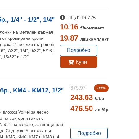
ПЦД: 19.72€
 1/4" - 1/2", 1/4"
10.16
€/
комплект
вложки на метален държач
19.87
и от хромирана хром-
лв./
комплект
държа 11 вложки вътрешен
Подробно
, 7/32", 1/4", 9/32", 5/16",
", 15/32" и 1/2".
Купи
375.97
-35%
р., KM4 - KM12, 1/2"
243.63
€/
бр
476.50
лв./
бр
и вложки Volkel за лесно
е на секторни гайки с
N 981 на валове, затягащи или
др. Съдържа 5 вложки със
Подробно
KM4, KM5, KM6, KM7 и KM8 и 4