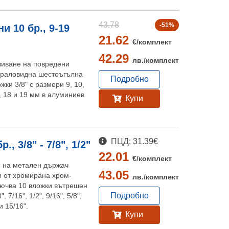
43.78
-51%
 10 бр., 9-19
21.62
€/
комплект
42.29
лв./
комплект
виване на повредени
пираловидна шестоъгълна
Подробно
жки 3/8" с размери 9, 10,
17, 18 и 19 мм в алуминиев
Купи
ПЦД: 31.39€
 3/8" - 7/8", 1/2"
22.01
€/
комплект
и на метален държач
43.05
и от хромирана хром-
лв./
комплект
лючва 10 вложки вътрешен
Подробно
 7/16", 1/2", 9/16", 5/8",
 и 15/16".
Купи