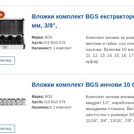
я
Вложки комплект BGS екстракторни
мм, 3/8",
Марка:
BGS
Комплект вложки за раз
Арт.№
016 BGS 676
винтове и гайки, със с
Наличност:
3 комплект
насечка. Включва 10 вло
11, 12, 13, 14, 15, 16, 
реглед
куфар.
Вложки комплект BGS инчови 10 бр.,
Марка:
BGS
Комплект инчови вложк
Арт.№
016 BGS 678
квадрат 1/2“, изработен
Наличност:
2 комплект
ванадиева стомана. Вк
шестостен с размери 3/8",
11/16", 3/4", 13/16", 7/8"
реглед