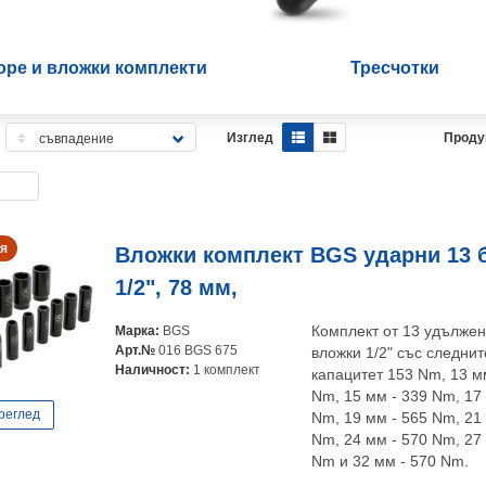
оре и вложки комплекти
Тресчотки
Изглед
Проду
я
Вложки комплект BGS ударни 13 бр
1/2", 78 мм,
Марка:
BGS
Комплект от 13 удълже
Арт.№
016 BGS 675
вложки 1/2" със следнит
Наличност:
1 комплект
капацитет 153 Nm, 13 м
Nm, 15 мм - 339 Nm, 17 
реглед
Nm, 19 мм - 565 Nm, 21 
Nm, 24 мм - 570 Nm, 27 
Nm и 32 мм - 570 Nm.