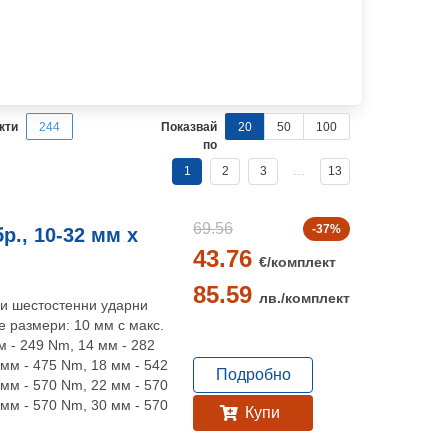
кти
244
Показвай
20
50
100
по
1
2
3
…
13
69.56
-37%
., 10-32 мм x
43.76
€/
комплект
85.59
лв./
комплект
ни шестостенни ударни
е размери: 10 мм с макс.
м - 249 Nm, 14 мм - 282
мм - 475 Nm, 18 мм - 542
Подробно
мм - 570 Nm, 22 мм - 570
мм - 570 Nm, 30 мм - 570
Купи