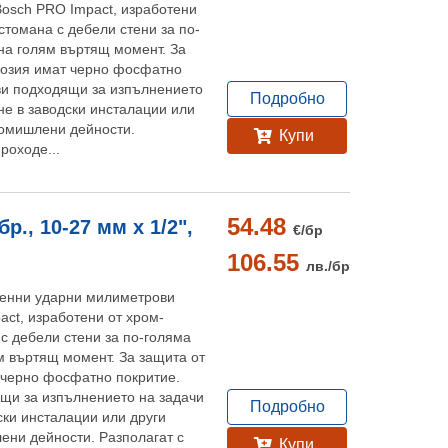
osch PRO Impact, изработени
стомана с дебели стени за по-
на голям въртящ момент. За
розия имат черно фосфатно
ави подходящи за изпълнението
Подробно
не в заводски инсталации или
ромишлени дейности.
Купи
роходе...
54.48
., 10-27 мм х 1/2",
€/
бр
106.55
лв./
бр
тенни ударни милиметрови
act, изработени от хром-
с дебели стени за по-голяма
м въртящ момент. За защита от
 черно фосфатно покритие.
ящи за изпълнението на задачи
Подробно
ски инсталации или други
ени дейности. Разполагат с
Купи