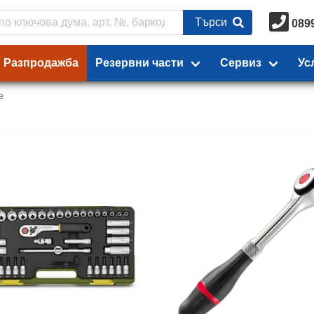
Търси
089
Разпродажба
Резервни части
Сервиз
Ус
е