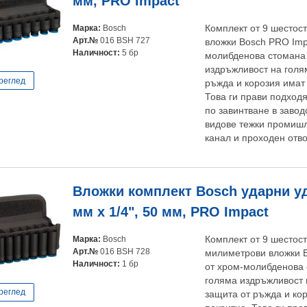
мм, PRO Impact
Марка:
Bosch
Комплект от 9 шестос
Арт.№
016 BSH 727
вложки Bosch PRO Imp
Наличност:
5 бр
молибденова стомана 
издръжливост на голя
реглед
ръжда и корозия имат
Това ги прави подход
по завинтване в завод
видове тежки промишл
канал и проходен отвор
Вложки комплект Bosch ударни уд
мм х 1/4", 50 мм, PRO Impact
Марка:
Bosch
Комплект от 9 шестос
Арт.№
016 BSH 728
милиметрови вложки B
Наличност:
1 бр
от хром-молибденова 
голяма издръжливост 
реглед
защита от ръжда и ко