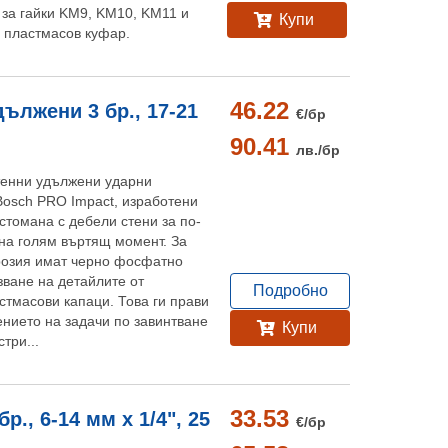
" за гайки KM9, KM10, KM11 и
Купи
н пластмасов куфар.
46.22
ължени 3 бр., 17-21
€/
бр
90.41
лв./
бр
тенни удължени ударни
osch PRO Impact, изработени
стомана с дебели стени за по-
на голям въртящ момент. За
розия имат черно фосфатно
зване на детайлите от
Подробно
стмасови капаци. Това ги прави
нието на задачи по завинтване
Купи
три...
33.53
., 6-14 мм х 1/4", 25
€/
бр