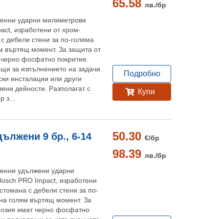
65.58
лв./
бр
тенни ударни милиметрови
act, изработени от хром-
с дебели стени за по-голяма
м въртящ момент. За защита от
 черно фосфатно покритие.
ящи за изпълнението на задачи
Подробно
ски инсталации или други
ени дейности. Разполагат с
Купи
 з...
50.30
ължени 9 бр., 6-14
€/
бр
98.39
лв./
бр
тенни удължени ударни
osch PRO Impact, изработени
стомана с дебели стени за по-
на голям въртящ момент. За
розия имат черно фосфатно