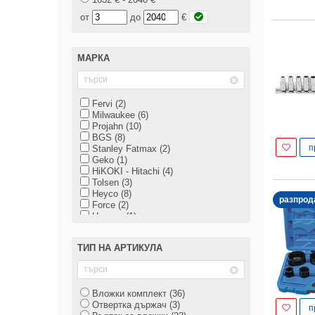
от
до
€
МАРКА
Fervi (2)
Milwaukee (6)
Projahn (10)
BGS (8)
п
Stanley Fatmax (2)
Geko (1)
HiKOKI - Hitachi (4)
Tolsen (3)
Heyco (8)
разпрод
Force (2)
Heynen (1)
Proxxon (13)
Usag (12)
ТИП НА АРТИКУЛА
Mannesmann (2)
Gedore (13)
Erba (1)
Makita (11)
Вложки комплект (36)
Knipex (1)
Отвертка държач (3)
Topmaster (7)
п