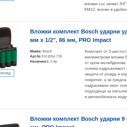
вложки със захват 3/4
KM12, всичко в удобе
Вложки комплект Bosch ударни уд
мм х 1/2", 86 мм, PRO Impact
Марка:
Bosch
Комплект от 3 шестос
Арт.№
016 BSH 726
милиметрови вложки B
Наличност:
0 бр
от хром-молибденова 
голяма издръжливост 
реглед
защита от ръжда и ко
покритие, а за предпа
надраскване имат пла
подходящи за изпълне
в автомобилната индус
Вложки комплект Bosch ударни 9 бр