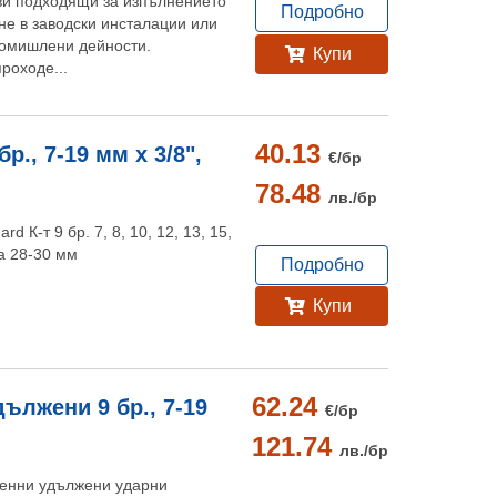
ави подходящи за изпълнението
Подробно
не в заводски инсталации или
ромишлени дейности.
Купи
проходе...
40.13
., 7-19 мм х 3/8",
€/
бр
78.48
лв./
бр
d К-т 9 бр. 7, 8, 10, 12, 13, 15,
а 28-30 мм
Подробно
Купи
62.24
ължени 9 бр., 7-19
€/
бр
121.74
лв./
бр
тенни удължени ударни