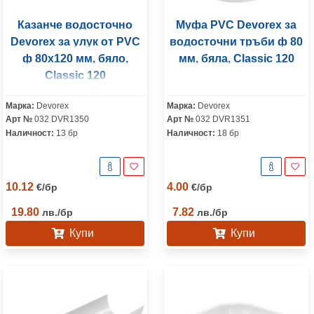
Казанче водосточно
Муфа PVC Devorex за
Devorex за улук от PVC
водосточни тръби ф 80
ф 80х120 мм, бяло,
мм, бяла, Classic 120
Classic 120
Марка:
Devorex
Марка:
Devorex
Арт №
032 DVR1350
Арт №
032 DVR1351
Наличност:
13 бр
Наличност:
18 бр
10.12
4.00
€
/
бр
€
/
бр
19.80
7.82
лв.
/
бр
лв.
/
бр
Купи
Купи