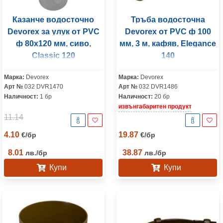
Казанче водосточно
Тръба водосточна
Devorex за улук от PVC
Devorex от PVC ф 100
ф 80х120 мм, сиво,
мм, 3 м, кафяв, Elegance
Classic 120
140
Марка:
Devorex
Марка:
Devorex
Арт №
032 DVR1470
Арт №
032 DVR1486
Наличност:
1 бр
Наличност:
20 бр
извънгабаритен продукт
11.14
4.10
19.87
€
/
бр
€
/
бр
8.01
38.87
лв.
/
бр
лв.
/
бр
Купи
Купи