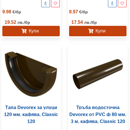
9.98
8.97
€
/
бр
€
/
бр
19.52
17.54
лв.
/
бр
лв.
/
бр
Купи
Купи
Тапа Devorex за улуци
Тръба водосточна
120 мм, кафява, Classic
Devorex от PVC ф 80 мм,
120
3 м, кафява, Classic 120