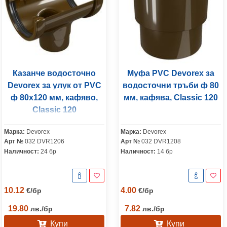
Казанче водосточно
Муфа PVC Devorex за
Devorex за улук от PVC
водосточни тръби ф 80
ф 80х120 мм, кафяво,
мм, кафява, Classic 120
Classic 120
Марка:
Devorex
Марка:
Devorex
Арт №
032 DVR1206
Арт №
032 DVR1208
Наличност:
24 бр
Наличност:
14 бр
10.12
4.00
€
/
бр
€
/
бр
19.80
7.82
лв.
/
бр
лв.
/
бр
Купи
Купи