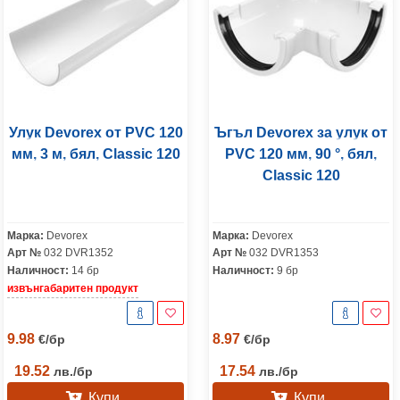
Улук Devorex от PVC 120
Ъгъл Devorex за улук от
мм, 3 м, бял, Classic 120
PVC 120 мм, 90 °, бял,
Classic 120
Марка:
Devorex
Марка:
Devorex
Арт №
032 DVR1352
Арт №
032 DVR1353
Наличност:
14 бр
Наличност:
9 бр
извънгабаритен продукт
9.98
8.97
€
/
бр
€
/
бр
19.52
17.54
лв.
/
бр
лв.
/
бр
Купи
Купи