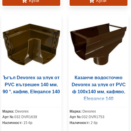
Купи
Купи
Ъгъл Devorex за улук от
Казанче водосточно
PVC вътрешен 140 мм,
Devorex за улук от PVC
90 °, кафяв, Elegance 140
ф 100x140 мм, кафяво,
Elegance 140
Марка:
Devorex
Марка:
Devorex
Арт №
032 DVR1639
Арт №
032 DVR1753
Наличност:
15 бр
Наличност:
2 бр