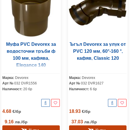
Муфа PVC Devorex за
Ъгъл Devorex за улук от
водосточни тръби ф
PVC 120 мм, 60°-160 °,
100 мм, кафява,
кафяв, Classic 120
Elegance 140
Марка:
Devorex
Марка:
Devorex
Арт №
032 DVR1556
Арт №
032 DVR1627
Наличност:
20 бр
Наличност:
6 бр
4.68
18.93
€
/
бр
€
/
бр
9.16
37.03
лв.
/
бр
лв.
/
бр