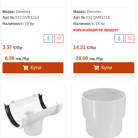
Марка:
Devorex
Марка:
Devorex
Арт №
032 DVR1214
Арт №
032 DVR1216
Наличност:
15 бр
Наличност:
14 бр
извънгабаритен продукт
3.37
14.31
€
/
бр
€
/
бр
6.59
28.00
лв.
/
бр
лв.
/
бр
Купи
Купи