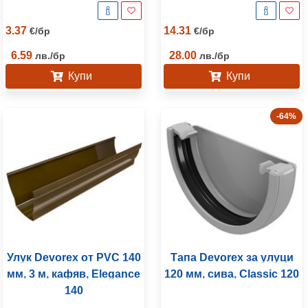
3.37
14.31
€
/
бр
€
/
бр
6.59
28.00
лв.
/
бр
лв.
/
бр
Купи
Купи
-64%
Улук Devorex от PVC 140
Тапа Devorex за улуци
мм, 3 м, кафяв, Elegance
120 мм, сива, Classic 120
140