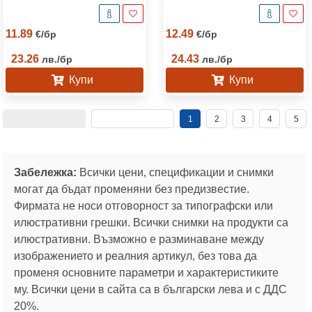
11.89
12.49
€
/
бр
€
/
бр
23.26
24.43
лв.
/
бр
лв.
/
бр
Купи
Купи
1
2
3
4
5
Забележка:
Всички цени, спецификации и снимки
могат да бъдат променяни без предизвестие.
Фирмата не носи отговорност за типографски или
илюстративни грешки. Всички снимки на продукти са
илюстративни. Възможно е разминаване между
изображението и реалния артикул, без това да
променя основните параметри и характеристиките
му. Всички цени в сайта са в български лева и с ДДС
20%.