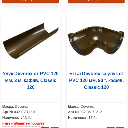
Улук Devorex от PVC 120
Ъгъл Devorex за улук от
мм, 3 м, кафяв, Classic
PVC 120 мм, 90 °, кафяв,
120
Classic 120
Марка:
Devorex
Марка:
Devorex
Арт №
032 DVR1210
Арт №
032 DVR1212
Наличност:
13 бр
Наличност:
13 бр
извънгабаритен продукт