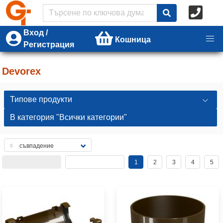
Вход /
Кошница
Регистрация
Devorex
Типове продукти
В категория "Всички категории"
1
2
3
4
5