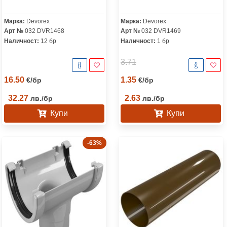
Марка:
Devorex
Марка:
Devorex
Арт №
032 DVR1468
Арт №
032 DVR1469
Наличност:
12 бр
Наличност:
1 бр
3.71
16.50
1.35
€
/
бр
€
/
бр
32.27
2.63
лв.
/
бр
лв.
/
бр
Купи
Купи
-63%