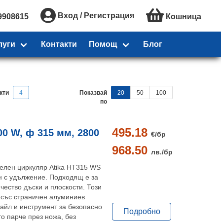
Вход / Регистрация
9908615
Кошница
луги
Контакти
Помощ
Блог
кти
4
Показвай
20
50
100
по
495.18
00 W, ф 315 мм, 2800
€/
бр
968.50
лв./
бр
елен циркуляр Atika HT315 WS
н с удължение. Подходящ е за
чество дъски и плоскости. Този
 със страничен алуминиев
тайл и инструмент за безопасно
Подробно
о парче през ножа, без