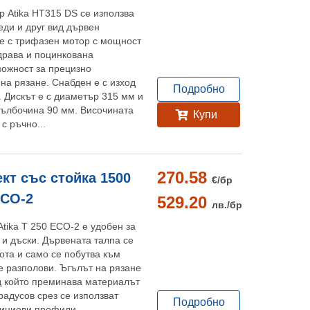
р Atika HT315 DS се използва
реди и друг вид дървен
е с трифазен мотор с мощност
драва и поцинкована
можност за прецизно
на рязане. Снабден е с изход
Подробно
. Дискът е с диаметър 315 мм и
ълбочина 90 мм. Височината
Купи
с ръчно...
270.58
кт със стойка 1500
€/
бр
ECO-2
529.20
лв./
бр
tika T 250 ECO-2 е удобен за
 и дъски. Дървената талпа се
ота и само се побутва към
е разполови. Ъгълът на рязане
од който преминава материалът
градусов срез се използват
Подробно
иниеви профили.