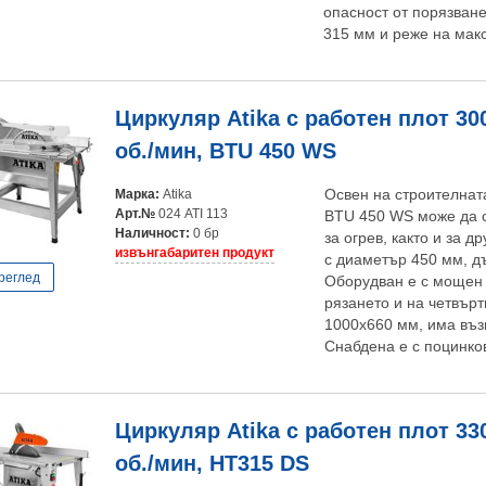
опасност от порязван
315 мм и реже на мак
Циркуляр Atika с работен плот 30
об./мин, BTU 450 WS
Марка:
Atika
Освен на строителнат
Арт.№
024 ATI 113
BTU 450 WS може да с
Наличност:
0 бр
за огрев, както и за 
извънгабаритен продукт
с диаметър 450 мм, д
реглед
Оборудван е с мощен 
рязането и на четвърт
1000х660 мм, има въз
Снабдена е с поцинко
Циркуляр Atika с работен плот 33
об./мин, HT315 DS