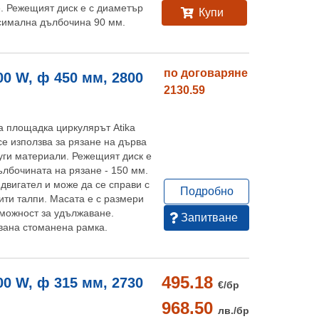
е. Режещият диск е с диаметър
Купи
симална дълбочина 90 мм.
по договаряне
00 W, ф 450 мм, 2800
2130.59
а площадка циркулярът Atika
е използва за рязане на дърва
други материали. Режещият диск е
ълбочината на рязане - 150 мм.
двигател и може да се справи с
Подробно
ити талпи. Масата е с размери
можност за удължаване.
Запитване
вана стоманена рамка.
495.18
00 W, ф 315 мм, 2730
€/
бр
968.50
лв./
бр