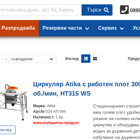
Търси
089
Разпродажба
Резервни части
Сервиз
Ус
Изглед
Проду
Циркуляр Atika с работен плот 30
об./мин, HT315 WS
Марка:
Atika
Стационарният строит
Арт.№
024 ATI 094
има голям плот удобе
Наличност:
1 бр
рязане на голямо коли
извънгабаритен продукт
циркуляр е оборудван
реглед
водач за дървения де
избутване на дървенот