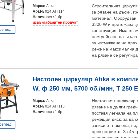
Марка:
Atika
Строителният циркуля
Арт.№
024 ATI 114
за рязане на дъски, г
Наличност:
1 бр
материал. Оборудван 
извънгабаритен продукт
3300 W и притежава з
реглед
конструкция. Има въз
настройване на ъгъла 
за изсмукване на прах
реже на максимална д
на рязане се регулира 
Настолен циркуляр Atika в компле
W, ф 250 мм, 5700 об./мин, T 250 
Марка:
Atika
Настолният циркуляр A
Арт.№
024 ATI 115
рязане на дълги греди
Наличност:
1 бр
поставя легнала на пл
режещия диск, за да с
реглед
зависи от наклона, п
през острието. За 45-
направляващите алум