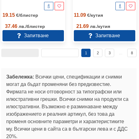
19.15
11.09
€
/
блистер
€
/
кутия
37.46
21.69
лв.
/
блистер
лв.
/
кутия
Запитване
Запитване
1
2
3
…
8
Забележка:
Всички цени, спецификации и снимки
могат да бъдат променяни без предизвестие.
Фирмата не носи отговорност за типографски или
илюстративни грешки. Всички снимки на продукти са
илюстративни. Възможно е разминаване между
изображението и реалния артикул, без това да
променя основните параметри и характеристиките
му. Всички цени в сайта са в български лева и с ДДС
20%.