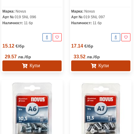
Марка:
Novus
Марка:
Novus
Арт №
019 SNL 096
Арт №
019 SNL 097
Наличност:
11 бр
Наличност:
11 бр
15.12
17.14
€
/
бр
€
/
бр
29.57
33.52
лв.
/
бр
лв.
/
бр
Купи
Купи