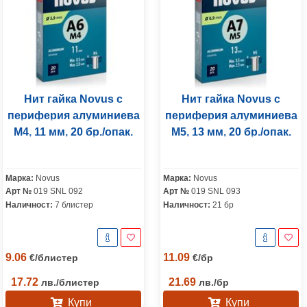
Нит гайка Novus с
Нит гайка Novus с
периферия алуминиева
периферия алуминиева
M4, 11 мм, 20 бр./опак.
M5, 13 мм, 20 бр./опак.
Марка:
Novus
Марка:
Novus
Арт №
019 SNL 092
Арт №
019 SNL 093
Наличност:
7 блистер
Наличност:
21 бр
9.06
11.09
€
/
блистер
€
/
бр
17.72
21.69
лв.
/
блистер
лв.
/
бр
Купи
Купи