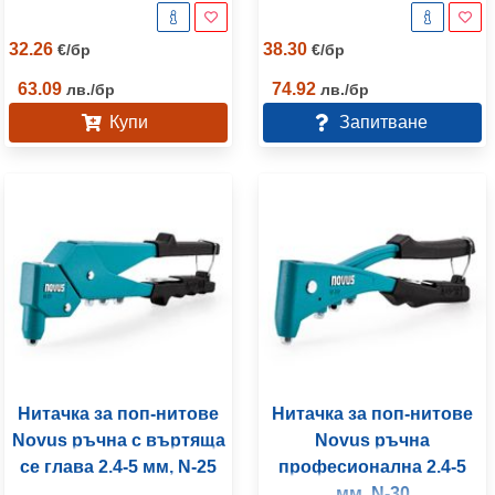
32.26
38.30
€
/
бр
€
/
бр
63.09
74.92
лв.
/
бр
лв.
/
бр
Купи
Запитване
Нитачка за поп-нитове
Нитачка за поп-нитове
Novus ръчна с въртяща
Novus ръчна
се глава 2.4-5 мм, N-25
професионална 2.4-5
мм, N-30