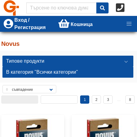
Вход /
Кошница
Регистрация
Novus
Типове продукти
В категория "Всички категории"
1
2
3
…
8