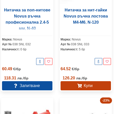
Нитачка за поп-нитове
Нитачка за нит-гайки
Novus ръчна
Novus ръчна лостова
професионална 2.4-5
М4-М6, N-120
мм, N-40
Марка:
Novus
Марка:
Novus
Арт №
038 SNL 032
Арт №
038 SNL 033
Наличност:
0 бр
Наличност:
5 бр
60.49
64.52
€
/
бр
€
/
бр
118.31
126.20
лв.
/
бр
лв.
/
бр
Запитване
Купи
-23%