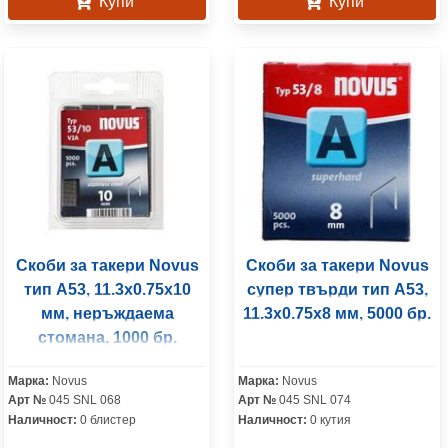
Купи
Купи
Скоби за такери Novus
Скоби за такери Novus
тип A53, 11.3x0.75x10
супер твърди тип A53,
мм, неръждаема
11.3x0.75x8 мм, 5000 бр.
стомана, 1000 бр.
Марка:
Novus
Марка:
Novus
Арт №
045 SNL 068
Арт №
045 SNL 074
Наличност:
0 блистер
Наличност:
0 кутия