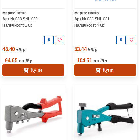
Марка:
Novus
Марка:
Novus
Арт №
038 SNL 030
Арт №
038 SNL 031
Наличност:
1 бр
Наличност:
4 бр
48.40
53.44
€
/
бр
€
/
бр
94.65
104.51
лв.
/
бр
лв.
/
бр
Купи
Купи