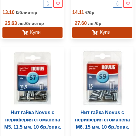
13.10
14.11
€
/
блистер
€
/
бр
25.63
27.60
лв.
/
блистер
лв.
/
бр
Купи
Купи
Нит гайка Novus с
Нит гайка Novus с
периферия стоманена
периферия стоманена
M5, 11.5 мм, 10 бр./опак.
M6, 15 мм, 10 бр./опак.