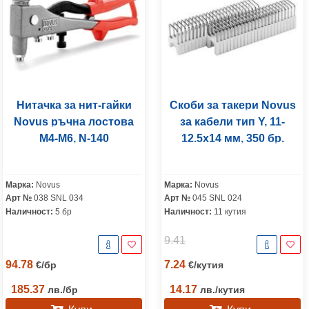
Нитачка за нит-гайки
Скоби за такери Novus
Novus ръчна лостова
за кабели тип Y, 11-
М4-М6, N-140
12.5x14 мм, 350 бр.
Марка:
Novus
Марка:
Novus
Арт №
038 SNL 034
Арт №
045 SNL 024
Наличност:
5 бр
Наличност:
11 кутия
9.41
94.78
7.24
€
/
бр
€
/
кутия
185.37
14.17
лв.
/
бр
лв.
/
кутия