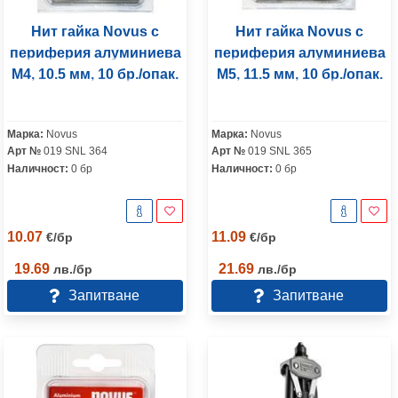
Нит гайка Novus с
Нит гайка Novus с
периферия алуминиева
периферия алуминиева
M4, 10.5 мм, 10 бр./опак.
M5, 11.5 мм, 10 бр./опак.
Марка:
Novus
Марка:
Novus
Арт №
019 SNL 364
Арт №
019 SNL 365
Наличност:
0 бр
Наличност:
0 бр
10.07
11.09
€
/
бр
€
/
бр
19.69
21.69
лв.
/
бр
лв.
/
бр
Запитване
Запитване