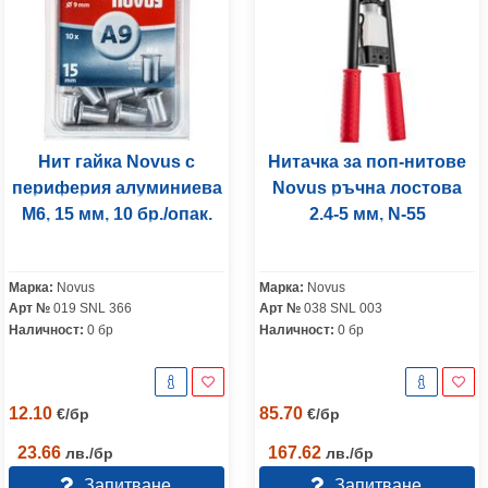
Нит гайка Novus с
Нитачка за поп-нитове
периферия алуминиева
Novus ръчна лостова
M6, 15 мм, 10 бр./опак.
2.4-5 мм, N-55
Марка:
Novus
Марка:
Novus
Арт №
019 SNL 366
Арт №
038 SNL 003
Наличност:
0 бр
Наличност:
0 бр
12.10
85.70
€
/
бр
€
/
бр
23.66
167.62
лв.
/
бр
лв.
/
бр
Запитване
Запитване