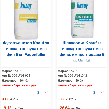
Фугопълнител Knauf за
Шпакловка Knauf за
гипскартон суха смес,
гипскартон суха смес,
фин 5 кг, Fugenfuller
фина, импрегнираща 5
кг, Uniflott
Марка:
Knauf
Марка:
Knauf
Арт №
006 UNG 994
Арт №
006 UNG1042
Наличност:
364 бр
Наличност:
49 бр
извънгабаритен продукт
извънгабаритен продукт
4.66
13.62
€
/
бр
€
/
бр
9.12
26.64
лв.
/
бр
лв.
/
бр