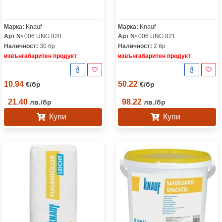
Марка:
Knauf
Марка:
Knauf
Арт №
006 UNG 820
Арт №
006 UNG 821
Наличност:
30 бр
Наличност:
2 бр
извънгабаритен продукт
извънгабаритен продукт
10.94
50.22
€
/
бр
€
/
бр
21.40
98.22
лв.
/
бр
лв.
/
бр
Купи
Купи