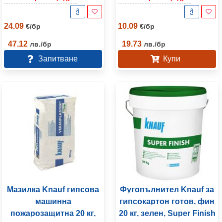
24.09
10.09
€
/
бр
€
/
бр
47.12
19.73
лв.
/
бр
лв.
/
бр
Запитване
Купи
Мазилка Knauf гипсова
Фугопълнител Knauf за
машинна
гипсокартон готов, фин
пожарозащитна 20 кг,
20 кг, зелен, Super Finish