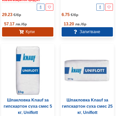
извънгабаритен продукт
29.23
6.75
€
/
бр
€
/
бр
57.17
13.20
лв.
/
бр
лв.
/
бр
Купи
Запитване
Шпакловка Knauf за
Шпакловка Knauf за
гипскартон суха смес 5
гипскартон суха смес 25
кг, Uniflott
кг, Uniflott