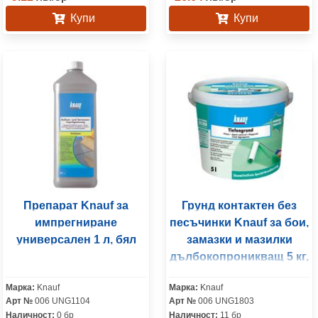
Купи
Купи
Препарат Knauf за
Грунд контактен без
импрегниране
песъчинки Knauf за бои,
универсален 1 л, бял
замазки и мазилки
дълбокопроникващ 5 кг,
бял, Tiefengrund
Марка:
Knauf
Марка:
Knauf
Арт №
006 UNG1104
Арт №
006 UNG1803
Наличност:
0 бр
Наличност:
11 бр