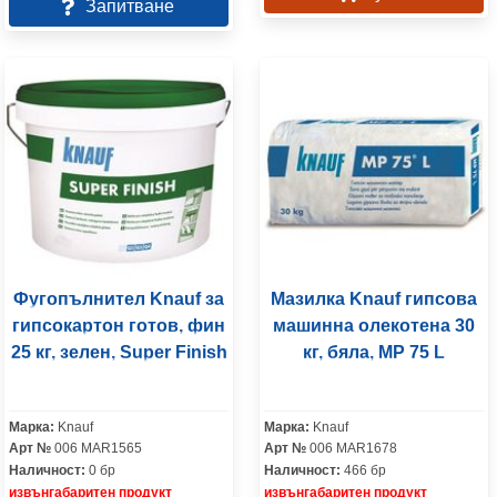
Запитване
Фугопълнител Knauf за
Мазилка Knauf гипсова
гипсокартон готов, фин
машинна олекотена 30
25 кг, зелен, Super Finish
кг, бяла, MP 75 L
Марка:
Knauf
Марка:
Knauf
Арт №
006 MAR1565
Арт №
006 MAR1678
Наличност:
0 бр
Наличност:
466 бр
извънгабаритен продукт
извънгабаритен продукт