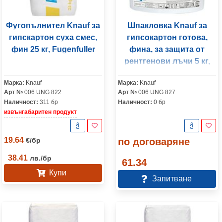
Фугопълнител Knauf за
Шпакловка Knauf за
гипскартон суха смес,
гипсокартон готова,
фин 25 кг, Fugenfuller
фина, за защита от
рентгенови лъчи 5 кг,
жълта, Safeboard
Марка:
Knauf
Марка:
Knauf
Арт №
006 UNG 822
Арт №
006 UNG 827
Наличност:
311 бр
Наличност:
0 бр
извънгабаритен продукт
19.64
€
/
бр
по договаряне
38.41
лв.
/
бр
61.34
Купи
Запитване