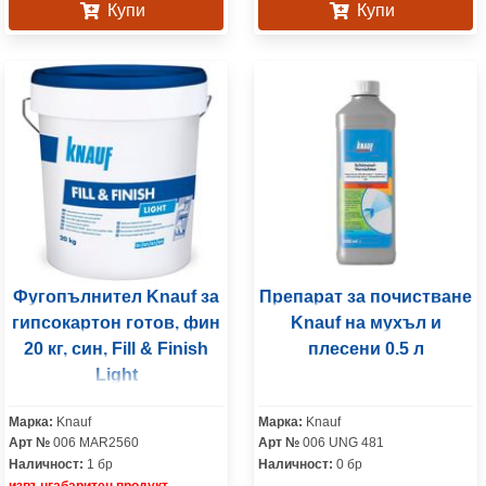
Купи
Купи
Фугопълнител Knauf за
Препарат за почистване
гипсокартон готов, фин
Knauf на мухъл и
20 кг, син, Fill & Finish
плесени 0.5 л
Light
Марка:
Knauf
Марка:
Knauf
Арт №
006 MAR2560
Арт №
006 UNG 481
Наличност:
1 бр
Наличност:
0 бр