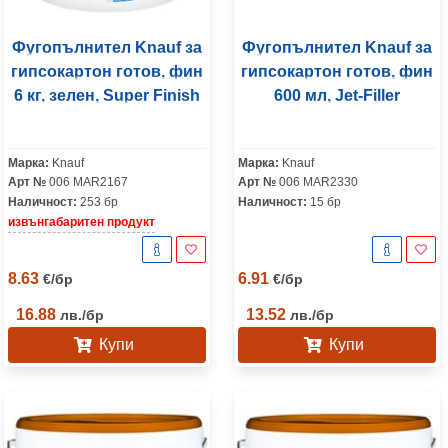
Фугопълнител Knauf за
Фугопълнител Knauf за
гипсокартон готов, фин
гипсокартон готов, фин
6 кг, зелен, Super Finish
600 мл, Jet-Filler
Марка:
Knauf
Марка:
Knauf
Арт №
006 MAR2167
Арт №
006 MAR2330
Наличност:
253 бр
Наличност:
15 бр
извънгабаритен продукт
8.63
6.91
€
/
бр
€
/
бр
16.88
13.52
лв.
/
бр
лв.
/
бр
Купи
Купи