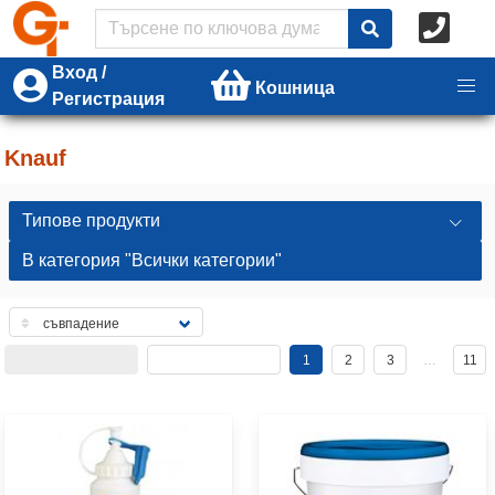
Вход /
Кошница
Регистрация
Knauf
Типове продукти
В категория "Всички категории"
1
2
3
…
11