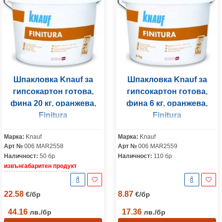
Шпакловка Knauf за
Шпакловка Knauf за
гипсокартон готова,
гипсокартон готова,
фина 20 кг, оранжева,
фина 6 кг, оранжева,
Finitura
Finitura
Марка:
Knauf
Марка:
Knauf
Арт №
006 MAR2558
Арт №
006 MAR2559
Наличност:
50 бр
Наличност:
110 бр
извънгабаритен продукт
22.58
8.87
€
/
бр
€
/
бр
44.16
17.36
лв.
/
бр
лв.
/
бр