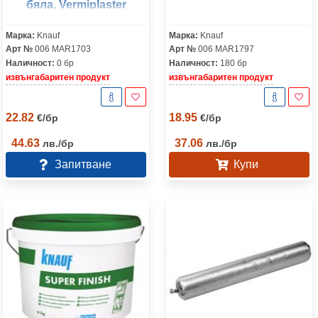
бяла, Vermiplaster
Марка:
Knauf
Марка:
Knauf
Арт №
006 MAR1703
Арт №
006 MAR1797
Наличност:
0 бр
Наличност:
180 бр
извънгабаритен продукт
извънгабаритен продукт
22.82
18.95
€
/
бр
€
/
бр
44.63
37.06
лв.
/
бр
лв.
/
бр
Запитване
Купи