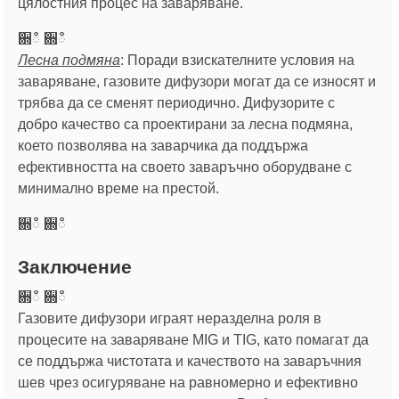
цялостния процес на заваряване.
਍ഀ ਍ഀ
Лесна подмяна
: Поради взискателните условия на
заваряване, газовите дифузори могат да се износят и
трябва да се сменят периодично. Дифузорите с
добро качество са проектирани за лесна подмяна,
което позволява на заварчика да поддържа
ефективността на своето заваръчно оборудване с
минимално време на престой.
਍ഀ ਍ഀ
Заключение
਍ഀ ਍ഀ
Газовите дифузори играят неразделна роля в
процесите на заваряване MIG и TIG, като помагат да
се поддържа чистотата и качеството на заваръчния
шев чрез осигуряване на равномерно и ефективно