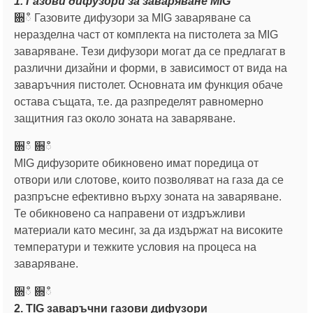
1. Газови дифузори за заваряване MIG
਍ഀ Газовите дифузори за MIG заваряване са
неразделна част от комплекта на пистолета за MIG
заваряване. Тези дифузори могат да се предлагат в
различни дизайни и форми, в зависимост от вида на
заваръчния пистолет. Основната им функция обаче
остава същата, т.е. да разпределят равномерно
защитния газ около зоната на заваряване.
਍ഀ ਍ഀ
MIG дифузорите обикновено имат поредица от
отвори или слотове, които позволяват на газа да се
разпръсне ефективно върху зоната на заваряване.
Те обикновено са направени от издръжливи
материали като месинг, за да издържат на високите
температури и тежките условия на процеса на
заваряване.
਍ഀ ਍ഀ
2. TIG заваръчни газови дифузори