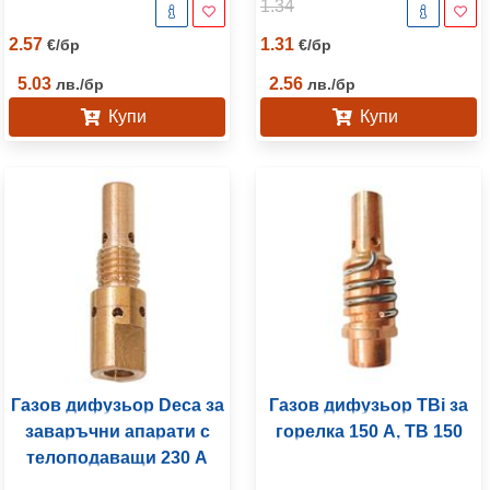
1.34
2.57
1.31
€
/
бр
€
/
бр
5.03
2.56
лв.
/
бр
лв.
/
бр
Купи
Купи
Газов дифузьор Deca за
Газов дифузьор TBi за
заваръчни апарати с
горелка 150 A, TB 150
телоподаващи 230 A