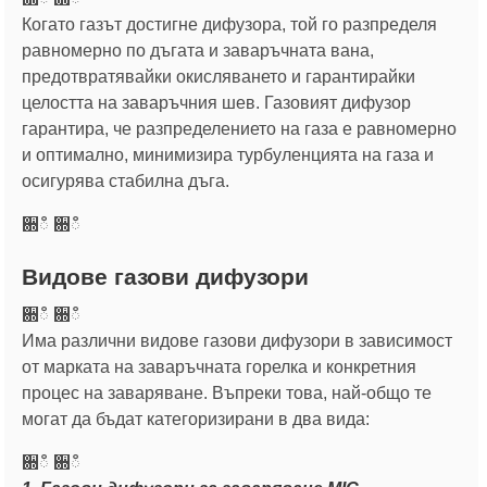
Когато газът достигне дифузора, той го разпределя
равномерно по дъгата и заваръчната вана,
предотвратявайки окисляването и гарантирайки
целостта на заваръчния шев. Газовият дифузор
гарантира, че разпределението на газа е равномерно
и оптимално, минимизира турбуленцията на газа и
осигурява стабилна дъга.
਍ഀ ਍ഀ
Видове газови дифузори
਍ഀ ਍ഀ
Има различни видове газови дифузори в зависимост
от марката на заваръчната горелка и конкретния
процес на заваряване. Въпреки това, най-общо те
могат да бъдат категоризирани в два вида:
਍ഀ ਍ഀ