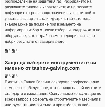
разпределение на защитния газ. Разбирането на
различните типове и характеристики на газовите
дифузори е от решаващо значение за всеки, който
участва в заваръчната индустрия, тъй като това
знание може да помогне при вземането на
информиран избор относно избора и поддръжката на
оборудване, като в крайна сметка допринася за по-
добри резултати от заваряването.
਍ഀ ਍ഀ
Защо да изберете инструментите си
именно от tashev-galving.com
਍ഀ ਍ഀ
Екипът на Ташев Галвинг осигурява професионално
комплексно обслужване, отговарящо на най-високите
стандарти и изисквания. Осигуряваме консултации по
всеки въпрос в сферата на строителните материали и
инструменти, както и съвети при избора на най-