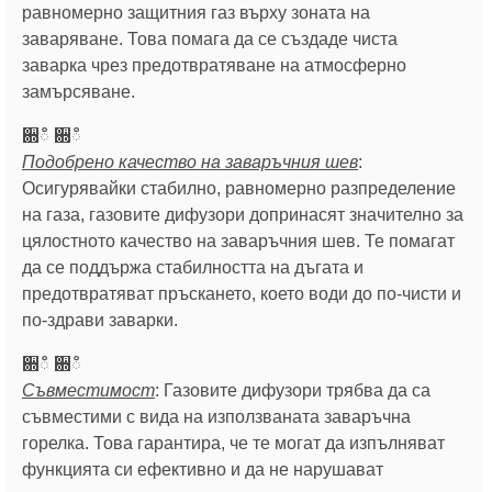
равномерно защитния газ върху зоната на
заваряване. Това помага да се създаде чиста
заварка чрез предотвратяване на атмосферно
замърсяване.
਍ഀ ਍ഀ
Подобрено качество на заваръчния шев
:
Осигурявайки стабилно, равномерно разпределение
на газа, газовите дифузори допринасят значително за
цялостното качество на заваръчния шев. Те помагат
да се поддържа стабилността на дъгата и
предотвратяват пръскането, което води до по-чисти и
по-здрави заварки.
਍ഀ ਍ഀ
Съвместимост
: Газовите дифузори трябва да са
съвместими с вида на използваната заваръчна
горелка. Това гарантира, че те могат да изпълняват
функцията си ефективно и да не нарушават