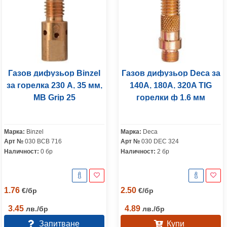
Газов дифузьор Binzel
Газов дифузьор Deca за
за горелка 230 A, 35 мм,
140A, 180A, 320A TIG
MB Grip 25
горелки ф 1.6 мм
Марка:
Binzel
Марка:
Deca
Арт №
030 BCB 716
Арт №
030 DEC 324
Наличност:
0 бр
Наличност:
2 бр
1.76
2.50
€
/
бр
€
/
бр
3.45
4.89
лв.
/
бр
лв.
/
бр
Запитване
Купи