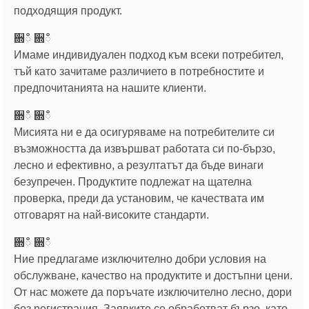
подходящия продукт.
਍ഀ ਍ഀ
Имаме индивидуален подход към всеки потребител,
тъй като зачитаме различието в потребностите и
предпочитанията на нашите клиенти.
਍ഀ ਍ഀ
Мисията ни е да осигуряваме на потребителите си
възможността да извършват работата си по-бързо,
лесно и ефективно, а резултатът да бъде винаги
безупречен. Продуктите подлежат на щателна
проверка, преди да установим, че качествата им
отговарят на най-високите стандарти.
਍ഀ ਍ഀ
Ние предлагаме изключително добри условия на
обслужване, качество на продуктите и достъпни цени.
От нас можете да поръчате изключително лесно, дори
без регистрация. Заявките се обработват бързо, като