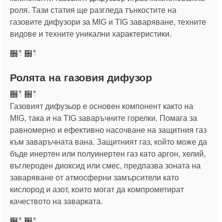
роля. Тази статия ще разгледа тънкостите на
газовите дифузори за MIG и TIG заваряване, техните
видове и техните уникални характеристики.
਍ഀ ਍ഀ
Ролята на газовия дифузор
਍ഀ ਍ഀ
Газовият дифузьор е основен компонент както на
MIG, така и на TIG заваръчните горелки. Помага за
равномерно и ефективно насочване на защитния газ
към заваръчната вана. Защитният газ, който може да
бъде инертен или полуинертен газ като аргон, хелий,
въглероден диоксид или смес, предпазва зоната на
заваряване от атмосферни замърсители като
кислород и азот, които могат да компрометират
качеството на заварката.
਍ഀ ਍ഀ