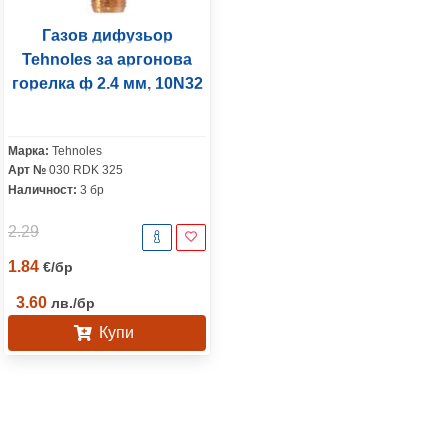
Газов дифузьор
Tehnoles за аргонова
горелка ф 2.4 мм, 10N32
Марка:
Tehnoles
Арт №
030 RDK 325
Наличност:
3 бр
2.29
1.84
€
/
бр
3.60
лв.
/
бр
Купи