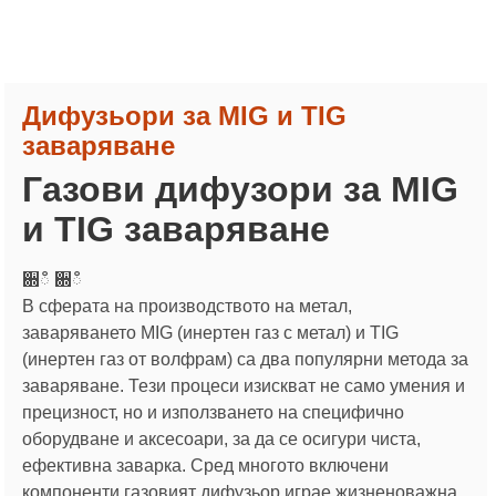
Дифузьори за MIG и TIG
заваряване
Газови дифузори за MIG
и TIG заваряване
਍ഀ ਍ഀ
В сферата на производството на метал,
заваряването MIG (инертен газ с метал) и TIG
(инертен газ от волфрам) са два популярни метода за
заваряване. Тези процеси изискват не само умения и
прецизност, но и използването на специфично
оборудване и аксесоари, за да се осигури чиста,
ефективна заварка. Сред многото включени
компоненти газовият дифузьор играе жизненоважна