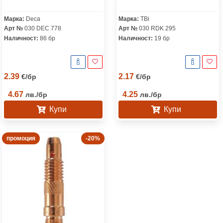
Марка:
Deca
Марка:
TBi
Арт №
030 DEC 778
Арт №
030 RDK 295
Наличност:
86 бр
Наличност:
19 бр
2.39
2.17
€
/
бр
€
/
бр
4.67
4.25
лв.
/
бр
лв.
/
бр
Купи
Купи
промоция
-20%