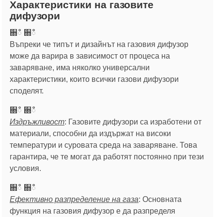
Характеристики на газовите
дифузори
਍ഀ ਍ഀ
Въпреки че типът и дизайнът на газовия дифузор
може да варира в зависимост от процеса на
заваряване, има няколко универсални
характеристики, които всички газови дифузори
споделят.
਍ഀ ਍ഀ
Издръжливост
: Газовите дифузори са изработени от
материали, способни да издържат на високи
температури и суровата среда на заваряване. Това
гарантира, че те могат да работят постоянно при тези
условия.
਍ഀ ਍ഀ
Ефективно разпределение на газа
: Основната
функция на газовия дифузор е да разпределя