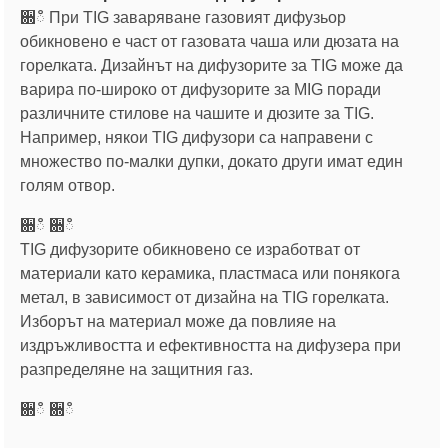
਍ഀ При TIG заваряване газовият дифузьор
обикновено е част от газовата чаша или дюзата на
горелката. Дизайнът на дифузорите за TIG може да
варира по-широко от дифузорите за MIG поради
различните стилове на чашите и дюзите за TIG.
Например, някои TIG дифузори са направени с
множество по-малки дупки, докато други имат един
голям отвор.
਍ഀ ਍ഀ
TIG дифузорите обикновено се изработват от
материали като керамика, пластмаса или понякога
метал, в зависимост от дизайна на TIG горелката.
Изборът на материал може да повлияе на
издръжливостта и ефективността на дифузера при
разпределяне на защитния газ.
਍ഀ ਍ഀ