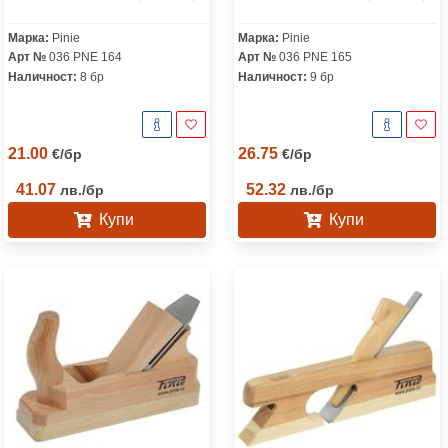
Standard, дърво, Classic
Standard, дърво, Classic
Марка:
Pinie
Марка:
Pinie
Арт №
036 PNE 164
Арт №
036 PNE 165
Наличност:
8 бр
Наличност:
9 бр
21.00
26.75
€
/
бр
€
/
бр
41.07
52.32
лв.
/
бр
лв.
/
бр
Купи
Купи