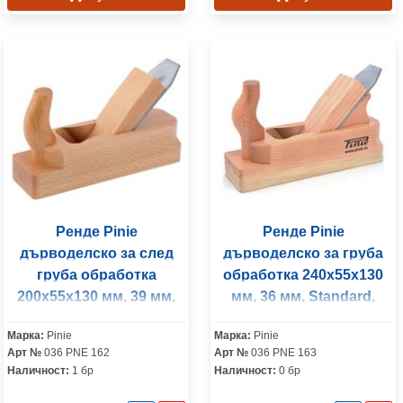
Ренде Pinie
Ренде Pinie
дърводелско за след
дърводелско за груба
груба обработка
обработка 240x55x130
200x55x130 мм, 39 мм,
мм, 36 мм, Standard,
Eko, дърво, Eko
дърво, Classic
Марка:
Pinie
Марка:
Pinie
Арт №
036 PNE 162
Арт №
036 PNE 163
Наличност:
1 бр
Наличност:
0 бр