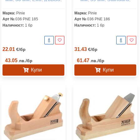
Eko
дърво, Classic
Марка:
Pinie
Марка:
Pinie
Арт №
036 PNE 185
Арт №
036 PNE 186
Наличност:
1 бр
Наличност:
1 бр
22.01
31.43
€
/
бр
€
/
бр
43.05
61.47
лв.
/
бр
лв.
/
бр
Купи
Купи