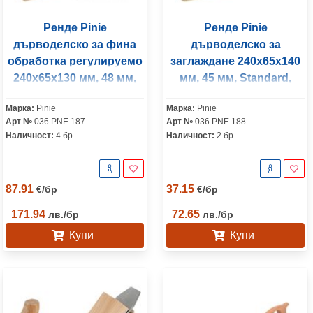
Ренде Pinie
Ренде Pinie
дърводелско за фина
дърводелско за
обработка регулируемо
заглаждане 240x65x140
240x65x130 мм, 48 мм,
мм, 45 мм, Standard,
Profi, дърво, Premium
дърво, Classic
Марка:
Pinie
Марка:
Pinie
Арт №
036 PNE 187
Арт №
036 PNE 188
Наличност:
4 бр
Наличност:
2 бр
87.91
37.15
€
/
бр
€
/
бр
171.94
72.65
лв.
/
бр
лв.
/
бр
Купи
Купи