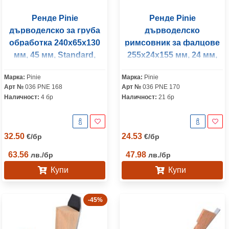
Ренде Pinie
Ренде Pinie
дърводелско за груба
дърводелско
обработка 240x65x130
римсовник за фалцове
мм, 45 мм, Standard,
255x24x155 мм, 24 мм,
дърво, Classic
Standard, дърво, Classic
Марка:
Pinie
Марка:
Pinie
Арт №
036 PNE 168
Арт №
036 PNE 170
Наличност:
4 бр
Наличност:
21 бр
32.50
24.53
€
/
бр
€
/
бр
63.56
47.98
лв.
/
бр
лв.
/
бр
Купи
Купи
-45%