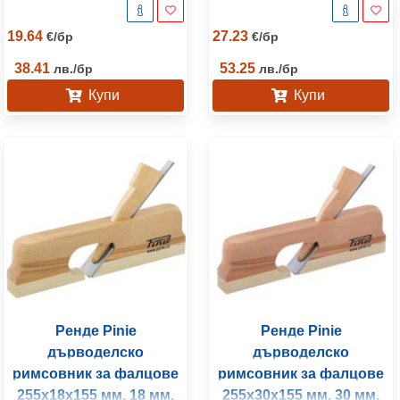
19.64
27.23
€
/
бр
€
/
бр
38.41
53.25
лв.
/
бр
лв.
/
бр
Купи
Купи
Ренде Pinie
Ренде Pinie
дърводелско
дърводелско
римсовник за фалцове
римсовник за фалцове
255x18x155 мм, 18 мм,
255x30x155 мм, 30 мм,