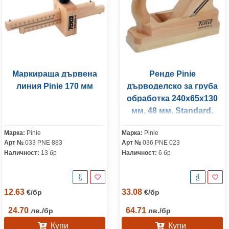
Маркираща дървена
Ренде Pinie
линия Pinie 170 мм
дърводелско за груба
обработка 240x65x130
мм, 48 мм, Standard,
дърво, Classic
Марка:
Pinie
Марка:
Pinie
Арт №
033 PNE 883
Арт №
036 PNE 023
Наличност:
13 бр
Наличност:
6 бр
12.63
33.08
€
/
бр
€
/
бр
24.70
64.71
лв.
/
бр
лв.
/
бр
Купи
Купи