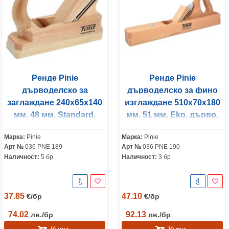
Ренде Pinie
Ренде Pinie
дърводелско за
дърводелско за фино
заглаждане 240x65x140
изглаждане 510x70x180
мм, 48 мм, Standard,
мм, 51 мм, Eko, дърво,
дърво, Classic
Eko
Марка:
Pinie
Марка:
Pinie
Арт №
036 PNE 189
Арт №
036 PNE 190
Наличност:
5 бр
Наличност:
3 бр
37.85
47.10
€
/
бр
€
/
бр
74.02
92.13
лв.
/
бр
лв.
/
бр