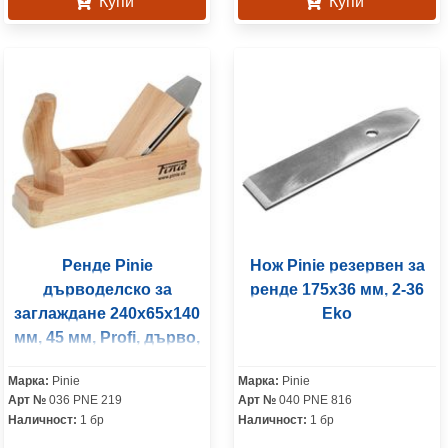
Купи
Купи
Ренде Pinie
Нож Pinie резервен за
дърводелско за
ренде 175х36 мм, 2-36
заглаждане 240x65x140
Eko
мм, 45 мм, Profi, дърво,
Classic
Марка:
Pinie
Марка:
Pinie
Арт №
036 PNE 219
Арт №
040 PNE 816
Наличност:
1 бр
Наличност:
1 бр