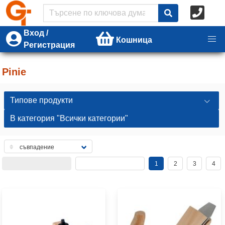
Вход /
Кошница
Регистрация
Pinie
Типове продукти
В категория "Всички категории"
1
2
3
4