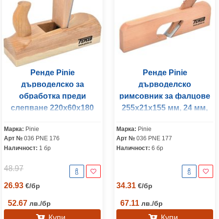
Ренде Pinie
Ренде Pinie
дърводелско за
дърводелско
обработка преди
римсовник за фалцове
слепване 220x60x180
255x21x155 мм, 24 мм,
мм, 45 мм, Standard,
Standard, дърво, Classic
Марка:
Pinie
Марка:
Pinie
дърво, Classic
Арт №
036 PNE 176
Арт №
036 PNE 177
Наличност:
1 бр
Наличност:
6 бр
48.97
26.93
34.31
€
/
бр
€
/
бр
52.67
67.11
лв.
/
бр
лв.
/
бр
Купи
Купи