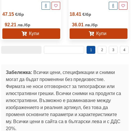
47.15
18.41
€
/
бр
€
/
бр
92.21
36.01
лв.
/
бр
лв.
/
бр
Купи
Купи
1
2
3
4
Забележка:
Всички цени, спецификации и снимки
могат да бъдат променяни без предизвестие.
Фирмата не носи отговорност за типографски или
илюстративни грешки. Всички снимки на продукти са
илюстративни. Възможно е разминаване между
изображението и реалния артикул, без това да
променя основните параметри и характеристиките
му. Всички цени в сайта са в български лева и с ДДС
20%.