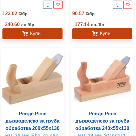
123.02
90.57
€
/
бр
€
/
бр
240.60
177.14
лв.
/
бр
лв.
/
бр
Купи
Купи
Ренде Pinie
Ренде Pinie
дърводелско за груба
дърводелско за груба
обработка 200x55x130
обработка 240x55x130
мм, 36 мм, Eko, дърво,
мм, 39 мм, Standard,