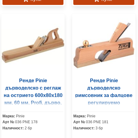
Ренде Pinie
Ренде Pinie
дърводелско с реглаж
дърводелско
на острието 600x80x180
римсовник за фалцове
мм, 60 мм, Profi, дърво,
регулируемо
Premium
255x30x155 мм, 30 мм,
Марка:
Pinie
Марка:
Pinie
Profi, дърво, Premium
Арт №
036 PNE 178
Арт №
036 PNE 181
Наличност:
2 бр
Наличност:
3 бр