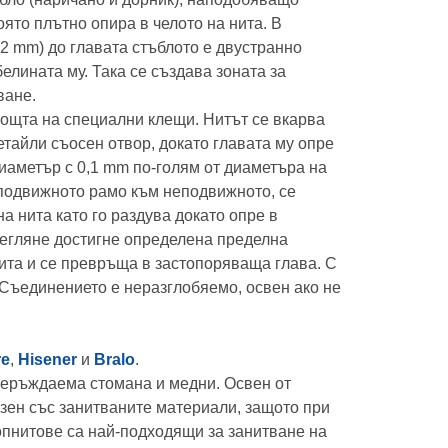
оято плътно опира в челото на нита. В
2 mm) до главата стъблото е двустранно
лината му. Така се създава зоната за
ване.
ощта на специални клещи. Нитът се вкарва
тайли съосен отвор, докато главата му опре
диаметър с 0,1 mm по-голям от диаметъра на
а подвижното рамо към неподвижното, се
а нита като го раздува докато опре в
зтегляне достигне определена пределна
нита и се превръща в застопоряваща глава. С
 Съединението е неразглобяемо, освен ако не
re
,
Hisener
и
Bralo
.
неръждаема стомана и медни. Освен от
зен със занитваните материали, защото при
опнитове са най-подходящи за занитване на