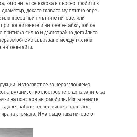
, като нитът се вкарва в съосно пробити в
 диаметър, докато главата му плътно опре.
к или преса при плътните нитове, или
при попнитовете и нитовете-гайки, той се
о притиска силно и дълготрайно детайлите
 неразглобяемо свързване между тях или
 нитове-гайки.
трукции. Използват се за неразглобяемо
нструкции, от котлостроенето до казаните за
рачки на по-стари автомобили. Изпълнените
 съдове, работещи под високо налягане.
егирана стомана. Има също така нитове от