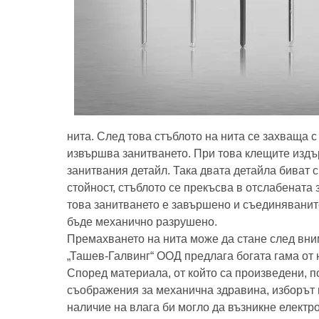
нита. След това стъблото на нита се захваща 
извършва занитването. При това клещите издърп
занитвания детайл. Така двата детайла биват 
стойност, стъблото се прекъсва в отслабената
това занитването е завършено и съединяваните
бъде механично разрушено.
Премахването на нита може да стане след вним
„Ташев-Галвинг“ ООД предлага богата гама от
Според материала, от който са произведени, 
съображения за механична здравина, изборът 
наличие на влага би могло да възникне елект