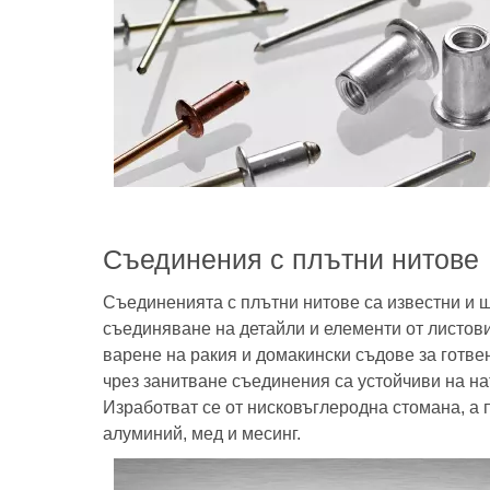
Съединения с плътни нитове
Съединенията с плътни нитове са известни и ш
съединяване на детайли и елементи от листови
варене на ракия и домакински съдове за готве
чрез занитване съединения са устойчиви на на
Изработват се от нисковъглеродна стомана, а 
алуминий, мед и месинг.