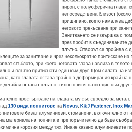
пирон, с полусферична глава, к
непосредствена близост (около 
прищипано, което намалява дебе
неговото прекъсване при занит
Занитването се извършва с пом
през пробит в съединяваните де
плътно. Отворът се пробива с 
с клещите за занитване и чрез неколкократно притискане н
ват стъблото, при което неговата глава навлиза в тялото н
силно и плътно притиснати един към друг. Щом силата на и
 зона, като главата остава трайно в деформирания край на 
 детайли остават плътно, силно притиснати един към друг.
ателно престъргване на главата му със свредло за метал.
 над
130 вида попнитове
на
Novus
,
K&J Fastener
,
Inox Ma
попнитовете биват алуминиеви, стоманени, включително от 
на материала на попнита е препоръчително да бъде съобра
рохимична корозия между тях. Иначе казано алуминиевите п