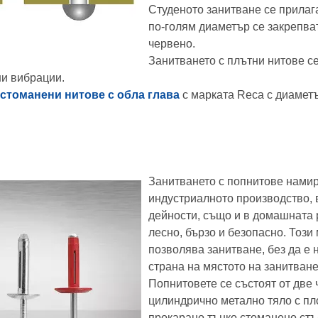
Студеното занитване се прилаг
по-голям диаметър се закрепва
червено.
Занитването с плътни нитове с
ни вибрации.
стоманени нитове с обла глава
с марката Reca с диаметъ
Занитването с попнитове нами
индустриалното производство, 
дейности, също и в домашната 
лесно, бързо и безопасно. Този
позволява занитване, без да е
страна на мястото на занитване
Попнитовете се състоят от две
цилиндрично метално тяло с пло
прокарано тънко стоманено стъ