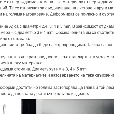
ете от неръждаема стомана – за материали от неръждаема с
ний. Те се използват за съединяване на листове и други ма
ни на голяма натоварване. Деформират се по-лесно и съотве
ение A) са с диаметри 2,4, 3, 4 и 5 mm. В зависимост от диа
мера – с диаметър 3 и 4 mm. Обозначенията им са съответн
йли от стомана.
динението трябва да бъде електропроводимо. Такива са поп
редлагат в две разновидности – със стандартна и уголемен
тиска върху материала.
даема стомана. Диаметърът им е 3, 4 и 5 mm.
елината на материалите и натоварването на така свързани
 оформи достатъчно голяма застопоряваща глава и той лесн
нието да не стане достатъчно плътно и здраво.