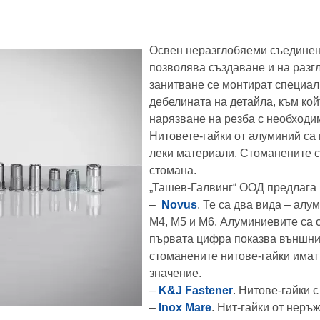
Освен неразглобяеми съединени
позволява създаване и на разг
занитване се монтират специалн
дебелината на детайла, към кой
нарязване на резба с необходи
Нитовете-гайки от алуминий са 
леки материали. Стоманените с
стомана.
„Ташев-Галвинг“ ООД предлага
–
Novus
. Те са два вида – алу
M4, M5 и M6. Алуминиевите са 
първата цифра показва външния
стоманените нитове-гайки има
значение.
–
K&J Fastener
. Нитове-гайки 
–
Inox Mare
. Нит-гайки от неръ