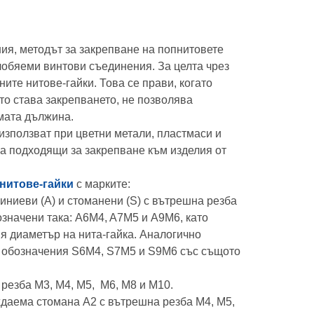
я, методът за закрепване на попнитовете
лобяеми винтови съединения. За целта чрез
ите нитове-гайки. Това се прави, когато
то става закрепването, не позволява
мата дължина.
използват при цветни метали, пластмаси и
а подходящи за закрепване към изделия от
нитове-гайки
с марките:
миниеви (A) и стоманени (S) с вътрешна резба
означени така: A6M4, A7M5 и A9M6, като
 диаметър на нита-гайка. Аналогично
т обозначения S6M4, S7M5 и S9M6 със същото
с резба М3, М4, М5, М6, М8 и М10.
ждаема стомана А2 с вътрешна резба М4, М5,