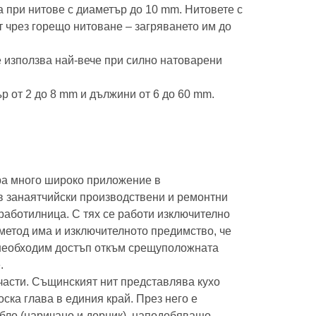
а при нитове с диаметър до 10 mm. Нитовете с
т чрез горещо нитоване – загряването им до
е използва най-вече при силно натоварени
р от 2 до 8 mm и дължини от 6 до 60 mm.
ра много широко приложение в
в занаятчийски производствени и ремонтни
работилница. С тях се работи изключително
 метод има и изключителното предимство, че
 необходим достъп откъм срещуположната
.
 части. Същинският нит представлява кухо
ска глава в единия край. През него е
бло (наричано и дорник), наподобяващо