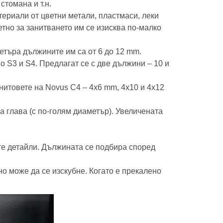
томана и т.н.
териали от цветни метали, пластмаси, леки
тно за занитването им се изисква по-малко
метъра дължините им са от 6 до 12 mm.
о S3 и S4. Предлагат се с две дължини – 10 и
нитовете на Novus C4 – 4х6 mm, 4х10 и 4х12
а глава (с по-голям диаметър). Увеличената
те детайли. Дължината се подбира според
о може да се изскубне. Когато е прекалено