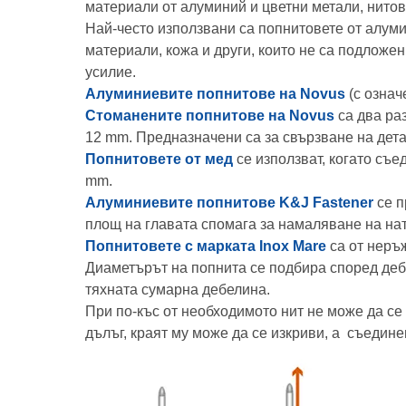
материали от алуминий и цветни метали, нитов
Най-често използвани са попнитовете от алуми
материали, кожа и други, които не са подложе
усилие.
Алуминиевите попнитове на Novus
(с означ
Стоманените попнитове на Novus
са два раз
12 mm. Предназначени са за свързване на дета
Попнитовете от мед
се използват, когато съе
mm.
Алуминиевите попнитове K&J Fastener
се п
площ на главата спомага за намаляване на на
Попнитовете с марката Inox Mare
са от неръж
Диаметърът на попнита се подбира според деб
тяхната сумарна дебелина.
При по-къс от необходимото нит не може да се
дълъг, краят му може да се изкриви, а съедине