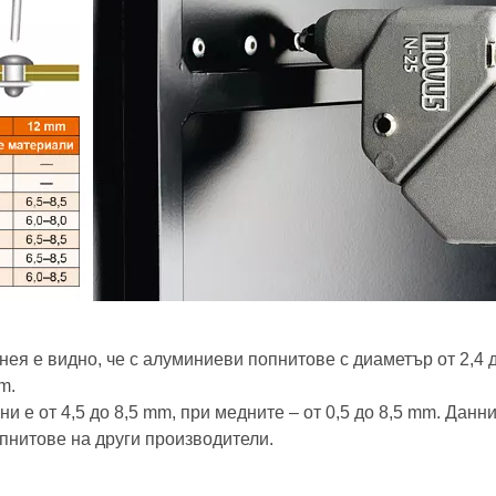
нея е видно, че с алуминиеви попнитове с диаметър от 2,4
m.
 е от 4,5 до 8,5 mm, при медните – от 0,5 до 8,5 mm. Данни
опнитове на други производители.