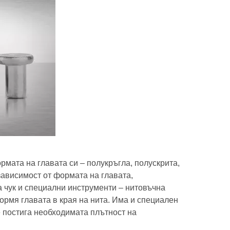
рмата на главата си – полукръгла, полускрита,
 зависимост от формата на главата,
а чук и специални инструменти – нитовъчна
формя главата в края на нита. Има и специален
се постига необходимата плътност на