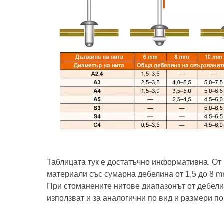
Таблицата тук е достатъчно информативна. От 
материали със сумарна дебелина от 1,5 до 8 m
При стоманените нитове диапазонът от дебелини
използват и за аналогични по вид и размери п