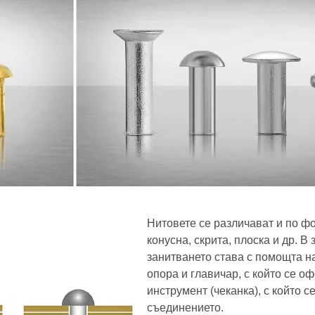
Нитовете се различават и по фо
конусна, скрита, плоска и др. В
занитването става с помощта н
опора и главичар, с който се о
инструмент (чеканка), с който 
съединението.