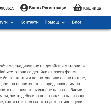
Вход / Регистрация
9908615
Кошница
луги
Контакти
Помощ
Блог
лобяемо съединяване на детайли и материали
ай-често това са детайли с плоска форма –
е биват плътни и попнитове или слепи нитове,
дност на попнитовете, според начина им на
 които позволяват създаване на разглобяеми
али, чиято дебелина не позволява нарязване
ве, които се използват и за декоративни цели
р.