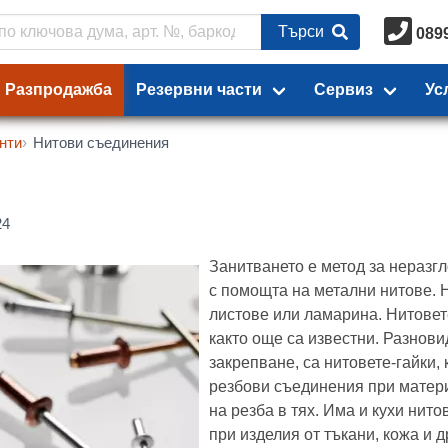
Търси
089
Разпродажба
Резервни части
Сервиз
Ус
нти
Нитови съединения
24
Занитването е метод за неразг
с помощта на метални нитове. Н
листове или ламарина. Нитовет
както още са известни. Разнови
закрепване, са нитовете-гайки,
резбови съединения при матери
на резба в тях. Има и кухи нито
при изделия от тъкани, кожа и д