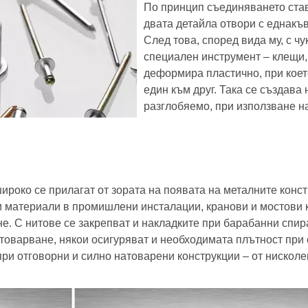
По принцип съединяването става
двата детайла отвори с еднакъв
След това, според вида му, с чу
специален инструмент – клещи, 
деформира пластично, при коет
един към друг. Така се създава
разглобяемо, при използване на
ироко се прилагат от зората на появата на металните конс
 материали в промишлени инсталации, кранови и мостови ко
не. С нитове се закрепват и накладките при барабанни спи
товарване, някои осигуряват и необходимата плътност при
при отговорни и силно натоварени конструкции – от нискол