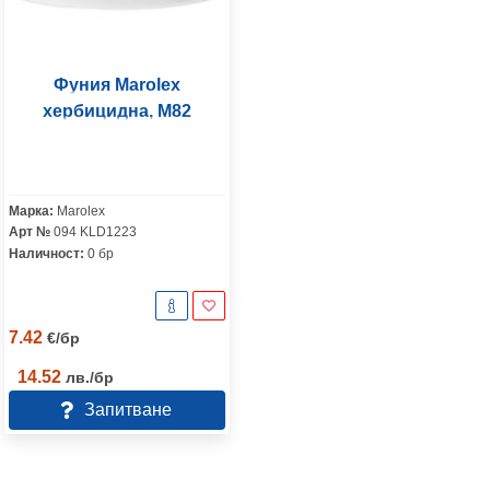
Фуния Marolex
хербицидна, M82
Марка:
Marolex
Арт №
094 KLD1223
Наличност:
0 бр
7.42
€
/
бр
14.52
лв.
/
бр
Запитване