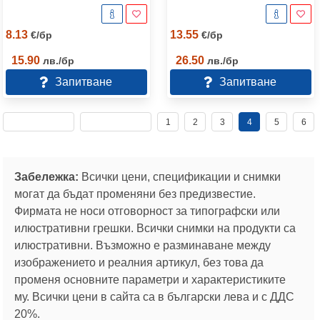
8.13
13.55
€
/
бр
€
/
бр
15.90
26.50
лв.
/
бр
лв.
/
бр
Запитване
Запитване
1
2
3
4
5
6
Забележка:
Всички цени, спецификации и снимки
могат да бъдат променяни без предизвестие.
Фирмата не носи отговорност за типографски или
илюстративни грешки. Всички снимки на продукти са
илюстративни. Възможно е разминаване между
изображението и реалния артикул, без това да
променя основните параметри и характеристиките
му. Всички цени в сайта са в български лева и с ДДС
20%.