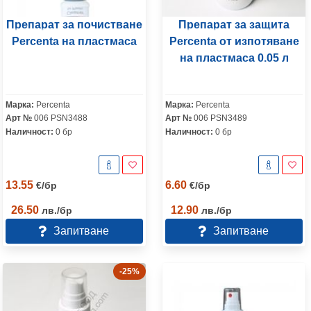
Препарат за почистване
Препарат за защита
Percenta на пластмаса
Percenta от изпотяване
на пластмаса 0.05 л
Марка:
Percenta
Марка:
Percenta
Арт №
006 PSN3488
Арт №
006 PSN3489
Наличност:
0 бр
Наличност:
0 бр
13.55
6.60
€
/
бр
€
/
бр
26.50
12.90
лв.
/
бр
лв.
/
бр
Запитване
Запитване
-25%