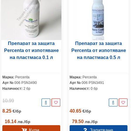
Препарат за защита
Препарат за защита
Percenta от изпотяване
Percenta от изпотяване
на пластмаса 0.1 л
на пластмаса 0.5 л
Марка:
Percenta
Марка:
Percenta
Арт №
006 PSN3490
Арт №
006 PSN3491
Наличност:
2 бр
Наличност:
0 бр
10.99
8.25
40.65
€
/
бр
€
/
бр
16.14
79.50
лв.
/
бр
лв.
/
бр
Купи
Запитване