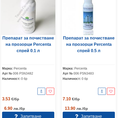
Препарат за почистване
Препарат за почистване
на прозорци Percenta
на прозорци Percenta
спрей 0.1 л
спрей 0.5 л
Марка:
Percenta
Марка:
Percenta
Арт №
006 PSN3482
Арт №
006 PSN3483
Наличност:
0 бр
Наличност:
0 бр
3.53
7.10
€
/
бр
€
/
бр
6.90
13.90
лв.
/
бр
лв.
/
бр
Запитване
Запитване