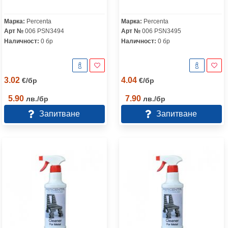
Марка:
Percenta
Марка:
Percenta
Арт №
006 PSN3494
Арт №
006 PSN3495
Наличност:
0 бр
Наличност:
0 бр
3.02
4.04
€
/
бр
€
/
бр
5.90
7.90
лв.
/
бр
лв.
/
бр
Запитване
Запитване