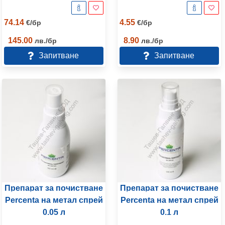
74.14
4.55
€
/
бр
€
/
бр
145.00
8.90
лв.
/
бр
лв.
/
бр
Запитване
Запитване
Препарат за почистване
Препарат за почистване
Percenta на метал спрей
Percenta на метал спрей
0.05 л
0.1 л