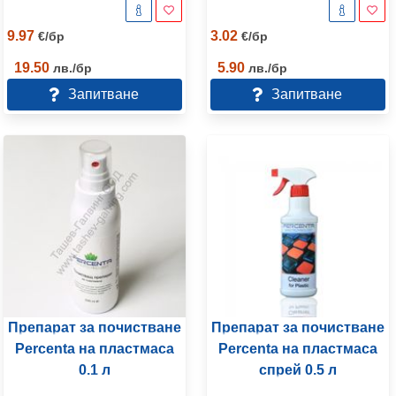
9.97
3.02
€
/
бр
€
/
бр
19.50
5.90
лв.
/
бр
лв.
/
бр
Запитване
Запитване
Препарат за почистване
Препарат за почистване
Percenta на пластмаса
Percenta на пластмаса
0.1 л
спрей 0.5 л