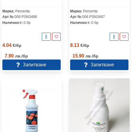
Марка:
Percenta
Марка:
Percenta
Арт №
006 PSN3486
Арт №
006 PSN3487
Наличност:
0 бр
Наличност:
0 бр
4.04
8.13
€
/
бр
€
/
бр
7.90
15.90
лв.
/
бр
лв.
/
бр
Запитване
Запитване