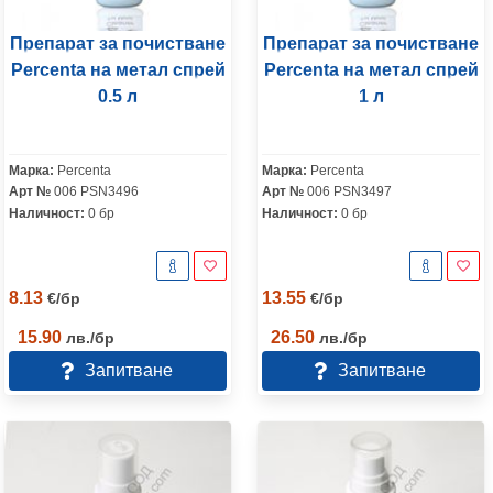
Препарат за почистване
Препарат за почистване
Percenta на метал спрей
Percenta на метал спрей
0.5 л
1 л
Марка:
Percenta
Марка:
Percenta
Арт №
006 PSN3496
Арт №
006 PSN3497
Наличност:
0 бр
Наличност:
0 бр
8.13
13.55
€
/
бр
€
/
бр
15.90
26.50
лв.
/
бр
лв.
/
бр
Запитване
Запитване