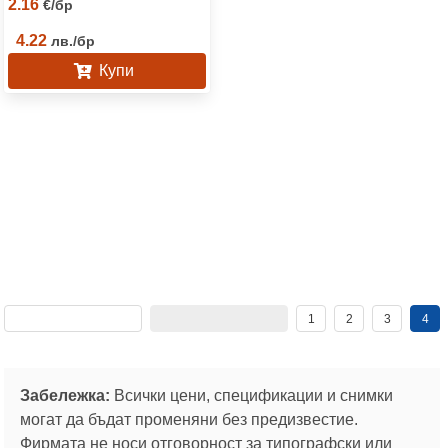
2.16
€
/
бр
4.22
лв.
/
бр
Купи
1
2
3
4
Забележка:
Всички цени, спецификации и снимки
могат да бъдат променяни без предизвестие.
Фирмата не носи отговорност за типографски или