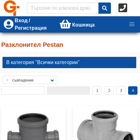
Вход /
Кошница
Регистрация
Разклонител Pestan
В категория "Всички категории"
1
2
3
4