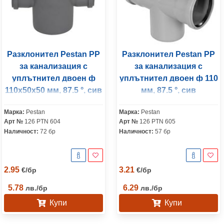
Разклонител Pestan PP
Разклонител Pestan PP
за канализация с
за канализация с
уплътнител двоен ф
уплътнител двоен ф 110
110x50x50 мм, 87.5 °, сив
мм, 87.5 °, сив
Марка:
Pestan
Марка:
Pestan
Арт №
126 PTN 604
Арт №
126 PTN 605
Наличност:
72 бр
Наличност:
57 бр
2.95
3.21
€
/
бр
€
/
бр
5.78
6.29
лв.
/
бр
лв.
/
бр
Купи
Купи