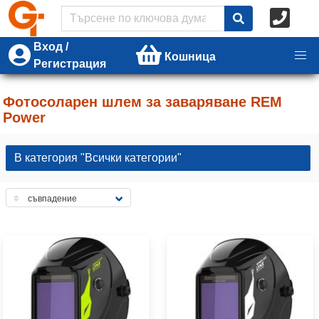
Вход /
Кошница
Регистрация
Фотосоларен шлем за заваряване REM
Power
В категория "Всички категории"