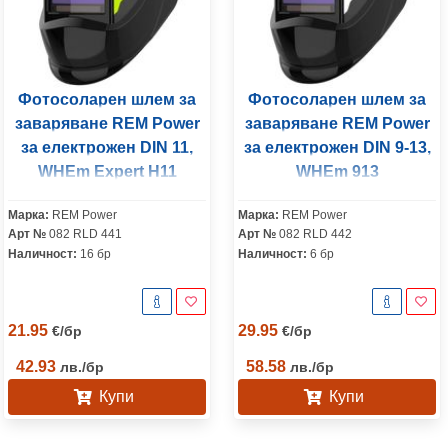
Фотосоларен шлем за
Фотосоларен шлем за
заваряване REM Power
заваряване REM Power
за електрожен DIN 11,
за електрожен DIN 9-13,
WHEm Еxpert H11
WHEm 913
Марка:
REM Power
Марка:
REM Power
Арт №
082 RLD 441
Арт №
082 RLD 442
Наличност:
16 бр
Наличност:
6 бр
21.95
29.95
€
/
бр
€
/
бр
42.93
58.58
лв.
/
бр
лв.
/
бр
Купи
Купи