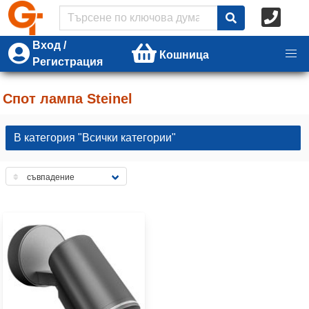
Вход /
Кошница
Регистрация
Спот лампа Steinel
В категория "Всички категории"