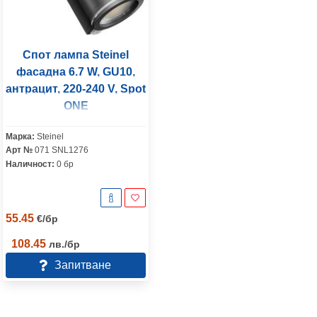
Спот лампа Steinel
фасадна 6.7 W, GU10,
антрацит, 220-240 V, Spot
ONE
Марка:
Steinel
Арт №
071 SNL1276
Наличност:
0 бр
55.45
€
/
бр
108.45
лв.
/
бр
Запитване