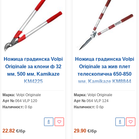
Ножица градинска Volpi
Ножица градинска Volpi
Originale за клони ф 32
Originale за жив плет
мм, 500 мм, Kamikaze
телескопична 650-850
KM4225
мм, Kamikaze KM8844
Марка:
Volpi Originale
Марка:
Volpi Originale
Арт №
064 VLP 120
Арт №
064 VLP 124
Наличност:
0 бр
Наличност:
0 бр
22.82
29.90
€
/
бр
€
/
бр