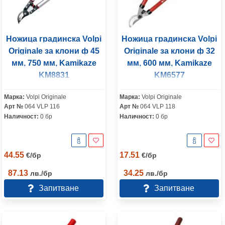
Ножица градинска Volpi
Ножица градинска Volpi
Originale за клони ф 45
Originale за клони ф 32
мм, 750 мм, Kamikaze
мм, 600 мм, Kamikaze
KM8831
KM6577
Марка:
Volpi Originale
Марка:
Volpi Originale
Арт №
064 VLP 116
Арт №
064 VLP 118
Наличност:
0 бр
Наличност:
0 бр
44.55
17.51
€
/
бр
€
/
бр
87.13
34.25
лв.
/
бр
лв.
/
бр
Запитване
Запитване