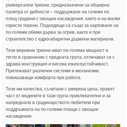
универсални триони, предназначени за обширна
палитра от дейности – поддържане на големи по
площ градини с овощни насаждения, както и на малки
гористи терени. Подходящи са също за нарязване на
по-големи обеми дърва за огрев, както и при
строителство с едрогабаритни дървени материали.
Тези верижни триони имат по-голяма мощност и
тегло в сравнение с предната група, отличават се с
здрава конструкция и висока износоустойчивост.
Притежават различни системи и механизми,
повишаващи комфорта при работа.
Тези им качества, съчетани с умерена цена, правят
част от моделите в тази група привлекателни и за
напреднали в градинарството любители при
поддръжката на по-големи площи с овощни
насаждения.