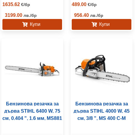
1635.62
489.00
€
/
бр
€
/
бр
3199.00
956.40
лв.
/
бр
лв.
/
бр
Купи
Купи
Бензинова резачка за
Бензинова резачка за
дърва STIHL 6400 W, 75
дърва STIHL 4000 W, 45
см, 0.404 ", 1.6 мм, MS881
см, 3/8 ", MS 400 C-M