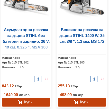
Акумулаторна резачка
Бензинова резачка за
за дърва STIHL без
дърва STIHL 1400 W, 35
батерия и зарядно, 36 V,
см, 3/8 ", 1.3 мм, MS 172
40 см, 0.325 ", MSA 300
Марка:
STIHL
Марка:
STIHL
Арт №
115 STL 202
Арт №
115 STL 205
Наличност:
1 бр
Наличност:
3 бр
843.12
255.13
€
/
бр
€
/
бр
1649.00
498.99
лв.
/
бр
лв.
/
бр
Купи
Купи