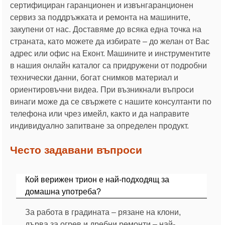
сертифициран гаранционен и извънгаранционен
сервиз за поддръжката и ремонта на машините,
закупени от нас. Доставяме до всяка една точка на
страната, като можете да избирате – до желан от Вас
адрес или офис на Еконт. Машините и инструментите
в нашия онлайн каталог са придружени от подробни
технически данни, богат снимков материал и
ориентировъчни видеа. При възникнали въпроси
винаги може да се свържете с нашите консултанти по
телефона или чрез имейл, както и да направите
индивидуално запитване за определен продукт.
Често задавани въпроси
Кой верижен трион е най-подходящ за
домашна употреба?
За работа в градината – рязане на клони,
дърва за огрев и дребни ремонти – най-