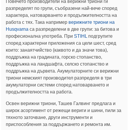
Повечето производители на верижни триони ги
разпределят по групи, съобразени най-вече според
характера, натоварването и продължителността на
работа с тях. Така например
верижните триони на
Husqvarna
са разпределени в две групи: за битова и
професионална употреба. При
STIHL
подгрупите
според характерни приложения са цели шест, сред
които: занаятчийство (каквото и да значи това),
поддръжка на градината, горско стопанство,
поддръжка на ландшафта, селско стопанство и
поддръжка на дървета. Акумулаторните си верижни
триони немският производител разпределя в три
акумулаторни системи според натоварването и
продължителността на работа.
Освен верижни триони, Ташев Галвинг предлага и
широк асортимент от режещи вериги и шини, пили за
тяхното заточване, други инструменти и
приспособления за поддържането и ремонта им.