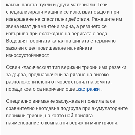
камък, павета, тухли и други материали. Тези
специализирани машини се използват също и при
извършване на спасителни действия. Режещите им
звена имат диамантени зърна, а рязането се
извършва при охлаждане на веригата с вода.
Водещият веригата канал на шината е термично
закален с цел повишаване на нейната
износоустойчивост.
Освен класическият тип верижни триони има резачки
за дърва, предназначени за рязане на високо
разположени клони от човек стъпил на земята,
поради което са наричани още „
кастрачки
“.
Специално внимание заслужава и появилата се
сравнително неотдавна подгрупа при акумулаторните
верижни триони, на която най-приляга
наименованието компактни верижни минитриони.