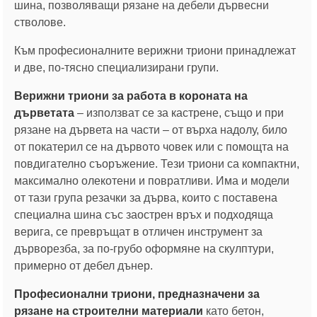
шина, позволяващи рязане на дебели дървесни
стволове.
Към професионалните верижни триони принадлежат
и две, по-тясно специализирани групи.
Верижни триони за работа в короната на
дърветата
– използват се за кастрене, също и при
рязане на дървета на части – от върха надолу, било
от покатерил се на дървото човек или с помощта на
повдигателно съоръжение. Тези триони са компактни,
максимално олекотени и повратливи. Има и модели
от тази група резачки за дърва, които с поставена
специална шина със заострен връх и подходяща
верига, се превръщат в отличен инструмент за
дърворезба, за по-грубо оформяне на скулптури,
примерно от дебел дънер.
Професионални триони, предназначени за
рязане на строителни материали
като бетон,