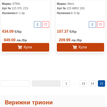
Марка:
STIHL
Марка:
Worx
Арт №
115 STL 215
Арт №
115 WRX 193
Наличност:
1 бр
Наличност:
0 бр
434.09
107.37
€
/
бр
€
/
бр
849.00
209.99
лв.
/
бр
лв.
/
бр
Купи
Купи
1
…
13
14
15
Верижни триони