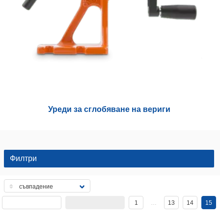
Уреди за сглобяване на вериги
Филтри
1
…
13
14
15