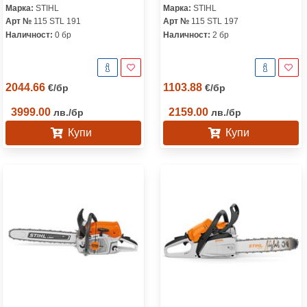
Марка:
STIHL
Марка:
STIHL
Арт №
115 STL 191
Арт №
115 STL 197
Наличност:
0 бр
Наличност:
2 бр
2044.66
1103.88
€
/
бр
€
/
бр
3999.00
2159.00
лв.
/
бр
лв.
/
бр
Купи
Купи