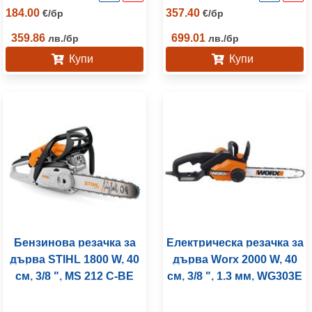
184.00
357.40
€
/
бр
€
/
бр
359.86
699.01
лв.
/
бр
лв.
/
бр
Купи
Купи
Бензинова резачка за
Електрическа резачка за
дърва STIHL 1800 W, 40
дърва Worx 2000 W, 40
см, 3/8 ", MS 212 C-BE
см, 3/8 ", 1.3 мм, WG303E