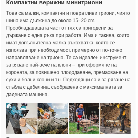
Компактни верижни минитриони
Това са малки, компактни и повратливи триони, чиято
шина има дължина до около 15–20 cm.
Преобладаващата част от тях са пригодени за
държане с една ръка при работа. Има и такива, които
имат допълнителна малка ръкохватка, която се
използва при необходимост, примерно от по-точно
направляване на триона. Те са идеален инструмент
за рязане най-вече на клони – при оформяне на
короната, за повишено плододаване, премахване на
сухи и болни клони и т.н. Подходящи са и за рязане на
стъбла с дебелина, съобразена с максималната за
дадената машина.