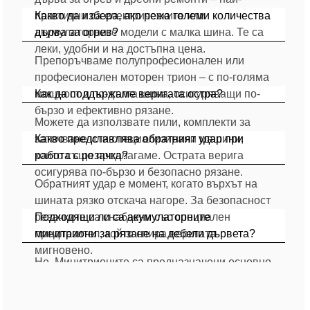
практични са електрическите или
Какво да избера, ако режа големи количества
акумулаторните модели с малка шина. Те са
дърва за огрев?
леки, удобни и на достъпна цена.
Препоръчваме полупрофесионален или
професионален моторен трион – с по-голяма
мощност и по-дълга шина, осигуряващи по-
Как да поддържаме веригата остра?
бързо и ефективно рязане.
Можете да използвате пили, комплекти за
заточване или специализирани машини,
Какво представлява обратният удар при
които също предлагаме. Острата верига
работа с резачка?
осигурява по-бързо и безопасно рязане.
Обратният удар е момент, когато върхът на
шината рязко отскача нагоре. За безопасност
резачките са снабдени със специален
Подходящи ли са акумулаторните
предпазител, който спира веригата
минитриони за рязане на дебели дървета?
мигновено.
Не. Минитрионите са предназначени основно
за резитба на клони и рязане на по-тънки
стъбла. За дебели дървесни стволове е