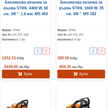
Бензинова резачка за
Бензинова резачка за
дърва STIHL 4400 W, 50
дърва STIHL 1600 W, 35
см, 3/8 ", 1.6 мм, МS 462
см, 3/8 ", MS 182
Марка:
STIHL
Марка:
STIHL
Арт №
115 STL 198
Арт №
115 STL 201
Наличност:
2 бр
Наличност:
4 бр
1252.15
309.00
€
/
бр
€
/
бр
2449.00
604.35
лв.
/
бр
лв.
/
бр
Купи
Купи