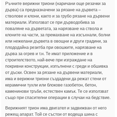
Ръчните верижни триони (наричани още резачки за
дърва) са предназначени за рязане на дървета –
стволове и клони, както и за грубо рязане на дървени
материали. Използват се при дърводобива за
поваляне на дърветата, за нарязване на ствола и
клоните на части, за премахване на изсъхнали, болни
или нежелани дървета в овощни и други градини, за
плододайна резитба при овошките, нарязване на
дърва за огрев и т.н. Те имат приложение и в
строителството, най-вече при изграждане на
покривни конструкции, изпълнени с греди и обшивка
от дъски. Освен за рязане на дървени материали,
има и верижни триони създадени да режат стени от
керамични тухли или блокове газобетон, бетон,
каменинови тръби, естествен камък. Те се използват
също при спасителни операции в случаи на бедствие.
Верижният трион има двигател и задвижван от него
режещ апарат. Той се състои от водеща шина с