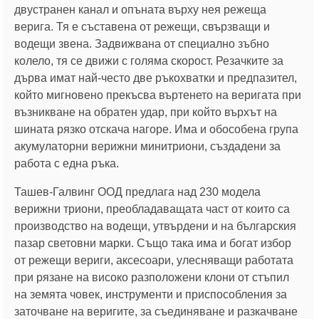
двустранен канал и опъната върху нея режеща
верига. Тя е съставена от режещи, свързващи и
водещи звена. Задвижвана от специално зъбно
колело, тя се движи с голяма скорост. Резачките за
дърва имат най-често две ръкохватки и предпазител,
който мигновено прекъсва въртенето на веригата при
възникване на обратен удар, при който върхът на
шината рязко отскача нагоре. Има и обособена група
акумулаторни верижни минитриони, създадени за
работа с една ръка.
Ташев-Галвинг ООД предлага над 230 модела
верижни триони, преобладаващата част от които са
производство на водещи, утвърдени и на българския
пазар световни марки. Също така има и богат избор
от режещи вериги, аксесоари, улесняващи работата
при рязане на високо разположени клони от стъпил
на земята човек, инструменти и приспособления за
заточване на веригите, за съединяване и разкачване