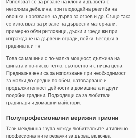
Използват се за рязане на клони и дървета с
неголяма дебелина, при плододайна резитба на
овошки, нарязване на дърва за огрев и др. Също така
се използват за рязане на дървесни материали,
примерно обли ритловици, дъски и гредички при
изграждане на дървени огради, пейки, беседки в
градината и т.н.
Това са машини с по-малка мощност, дължина на
шината и по-ниско тегло, съответно и с ниска цена.
Предназначени са за използване при необходимост
за малки до средни по обем, натоварване и
продължителност дейности в домашната и други
подобни градини. Подходящи са за любители
градинари и домашни майстори.
Полупрофесионални верижни триони
Тази междинна група между любителските и типично
професионалните резачки за дърва, включва