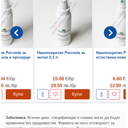
ие Percenta за
Нанопокритие Percenta за
Нанопокритие Per
ъкла и прозорци
метал 0.1 л
естествена кожа 
.94
€/бр
15.08
€/бр
6.60
€/
00
лв./бр
29.50
лв./бр
12.90
лв
Купи
Купи
Забележка:
Всички цени, спецификации и снимки могат да бъдат
променяни без предизвестие. Фирмата не носи отговорност за