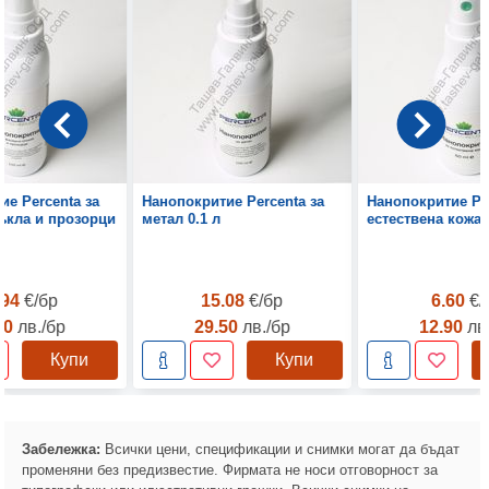
ие Percenta за
Нанопокритие Percenta за
Нанопокритие Per
ъкла и прозорци
метал 0.1 л
естествена кожа 
.94
€/бр
15.08
€/бр
6.60
€/
00
лв./бр
29.50
лв./бр
12.90
лв
Купи
Купи
Забележка:
Всички цени, спецификации и снимки могат да бъдат
променяни без предизвестие. Фирмата не носи отговорност за