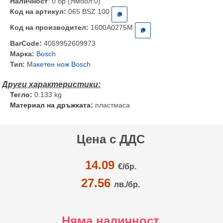
Наличност
: 0 бр (Ямбол:0)
Код на артикул:
065 BSZ 100
Код на производител:
1600A0275M
BarCode:
4059952609973
Марка:
Bosch
Тип:
Макетен нож Bosch
Тегло:
0.133 kg
Материал на дръжката:
пластмаса
Цена с ДДС
14.09
€/
бр.
27.56
лв./бр.
Няма наличност