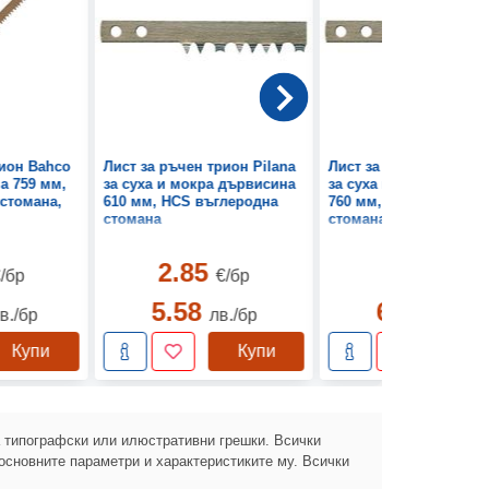
рион Bahco
Лист за ръчен трион Pilana
Лист за ръчен трион P
а 759 мм,
за суха и мокра дървисина
за суха и мокра дърв
стомана,
610 мм, HCS въглеродна
760 мм, HCS въглерод
стомана
стомана
2.85
3.34
/бр
€/бр
€/бр
5.58
6.53
в./бр
лв./бр
лв./бр
Купи
Купи
Ку
а типографски или илюстративни грешки. Всички
основните параметри и характеристиките му. Всички