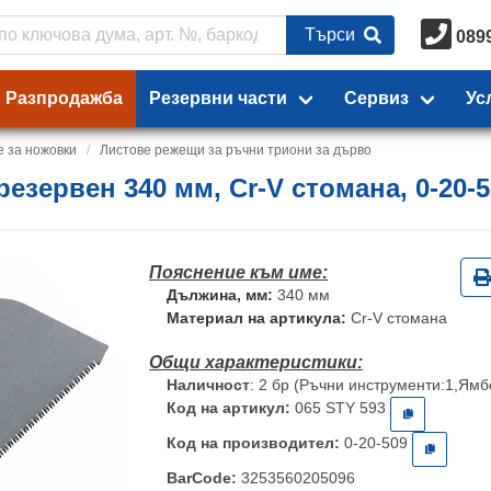
Търси
089
Разпродажба
Резервни части
Сервиз
Ус
е за ножовки
Листове режещи за ръчни триони за дърво
резервен 340 мм, Cr-V стомана, 0-20-
Дължина, мм:
340 мм
Материал на артикула:
Cr-V стомана
Наличност
: 2 бр (Ръчни инструменти:1,Ямб
Код на артикул:
065 STY 593
Код на производител:
0-20-509
BarCode:
3253560205096