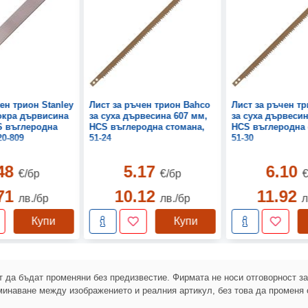
ен трион Stanley
Лист за ръчен трион Bahco
Лист за ръчен т
мокра дървисина
за суха дървесина 607 мм,
за суха дървесин
S въглеродна
HCS въглеродна стомана,
HCS въглеродна 
20-809
51-24
51-30
.48
5.17
6.10
€/бр
€/бр
€
.71
10.12
11.92
лв./бр
лв./бр
л
Купи
Купи
 да бъдат променяни без предизвестие. Фирмата не носи отговорност з
инаване между изображението и реалния артикул, без това да променя 