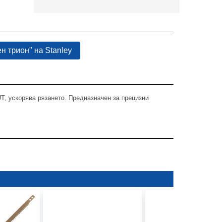
н трион" на Stanley
T, ускорява рязането. Предназначен за прецизни