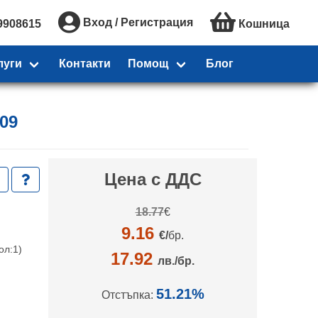
Вход / Регистрация
9908615
Кошница
луги
Контакти
Помощ
Блог
509
Цена с ДДС
18.77
€
9.16
€/
бр.
ол:1)
17.92
лв./бр.
51.21%
Отстъпка: