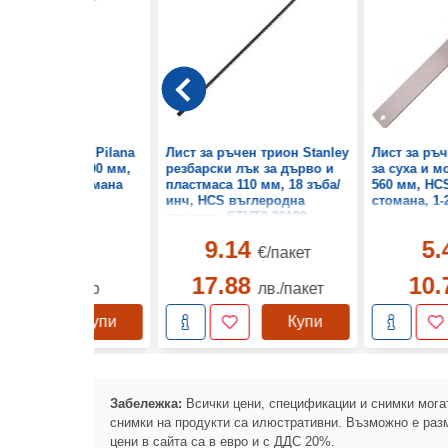
а ръчен трион Pilana
Лист за ръчен трион Stanley
Лист за ръч
ха дървесина 500 мм,
резбарски лък за дърво и
за суха и 
ъглеродна стомана
пластмаса 110 мм, 18 зъба/
560 мм, HC
инч, HCS въглеродна
стомана, 1-
стомана, STHT0-20129
2.06
9.14
5
€/бр
€/пакет
4.04
17.88
10
лв./бр
лв./пакет
Купи
Купи
Забележка:
Всички цени, спецификации и снимки могат
снимки на продукти са илюстративни. Възможно е разм
цени в сайта са в евро и с ДДС 20%.