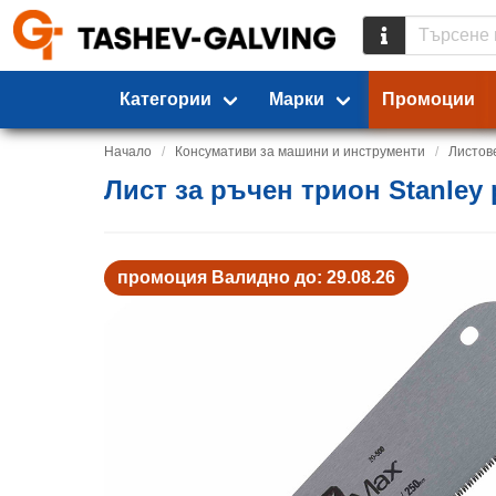
Категории
Марки
Промоции
Начало
Консумативи за машини и инструменти
Листов
Лист за ръчен трион Stanley 
промоция Валидно до: 29.08.26