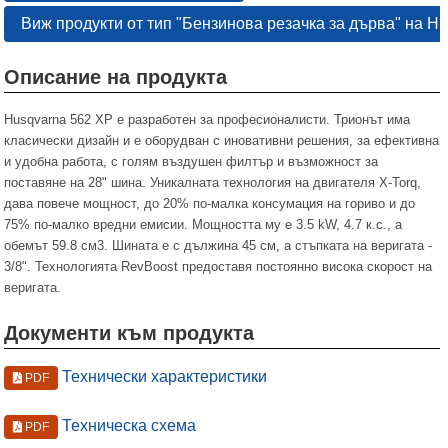
Виж продукти от тип "Бензинова резачка за дърва" на H
Описание на продукта
Husqvarna 562 XP е разработен за професионалисти. Трионът има
класически дизайн и е оборудван с иновативни решения, за ефективна
и удобна работа, с голям въздушен филтър и възможност за
поставяне на 28" шина. Уникалната технология на двигателя X-Torq,
дава повече мощност, до 20% по-малка консумация на гориво и до
75% по-малко вредни емисии. Мощността му е 3.5 kW, 4.7 к.с., а
обемът 59.8 см3. Шината е с дължина 45 см, а стъпката на веригата -
3/8". Технологията RevBoost предоставя постоянно висока скорост на
веригата.
Документи към продукта
Технически характеристики
PDF
Техническа схема
PDF