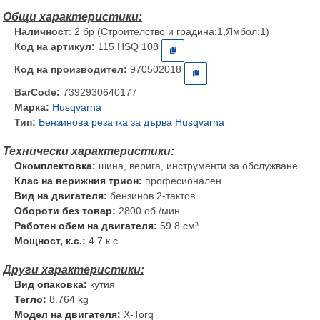
Наличност
: 2 бр (Строителство и градина:1,Ямбол:1)
Код на артикул:
115 HSQ 108
Код на производител:
970502018
BarCode:
7392930640177
Марка:
Husqvarna
Тип:
Бензинова резачка за дърва Husqvarna
Окомплектовка:
шина, верига, инструменти за обслужване
Клас на верижния трион:
професионален
Вид на двигателя:
бензинов 2-тактов
Обороти без товар:
2800 об./мин
Работен обем на двигателя:
59.8 см³
Мощност, к.с.:
4.7 к.с.
Вид опаковка:
кутия
Тегло:
8.764 kg
Модел на двигателя:
X-Torq