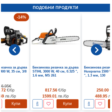
ПОДОБНИ ПРОДУКТИ
-14%
резачка за дърва
Бензинова резачка за дърва
Бензинова резач
400 W, 35 см, 3/8
STIHL 3000 W, 40 см, 0.325 ",
Husqvarna 1500 W,
1.6 мм, MS 261
", 1.3 мм, 130
76.95€
2.72
€/бр
817.56
€/бр
250.00
€
.69
лв./бр
1599.01
лв./бр
488.95
лв
Купи
Купи