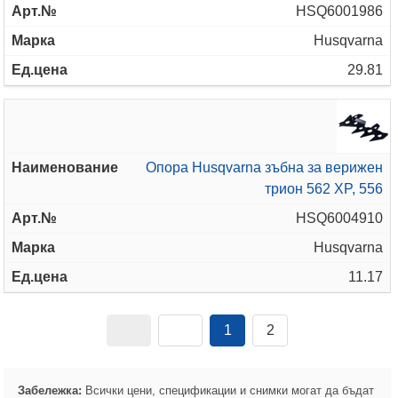
HSQ6001986
Husqvarna
29.81
Опора Husqvarna зъбна за верижен
трион 562 XP, 556
HSQ6004910
Husqvarna
11.17
1
2
Забележка:
Всички цени, спецификации и снимки могат да бъдат