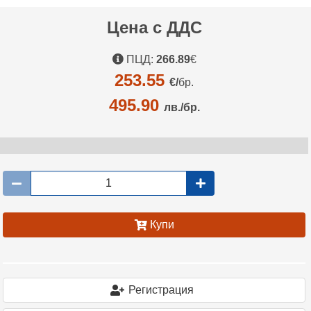
Цена с ДДС
ПЦД:
266.89
€
253.55
€/
бр.
495.90
лв./бр.
Купи
Регистрация