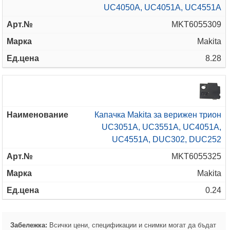
UC4050A, UC4051A, UC4551A
MKT6055309
Makita
8.28
Капачка Makita за верижен трион
UC3051A, UC3551A, UC4051A,
UC4551A, DUC302, DUC252
MKT6055325
Makita
0.24
Забележка:
Всички цени, спецификации и снимки могат да бъдат