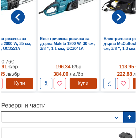
ка резачка за
Електрическа резачка за
Електрическа рез
a 2000 W, 35 см,
дърва Makita 1800 W, 30 см,
дърва McCulloch 
мм, UC3551A
3/8 ", 1.1 мм, UC3041A
см, 3/8 ", 1.3 мм
60.76€
9.91
€/бр
196.34
€/бр
113.95
€
.55
лв./бр
384.00
лв./бр
222.88
лв
Купи
Купи
Резервни части