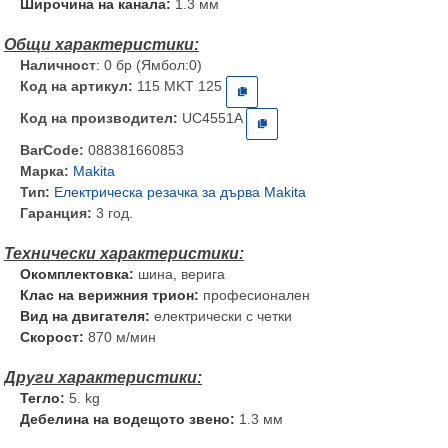
Широчина на канала:
1.3 мм
Наличност
: 0 бр (Ямбол:0)
Код на артикул:
115 MKT 125
Код на производител:
UC4551A
BarCode:
088381660853
Марка:
Makita
Тип:
Електрическа резачка за дърва Makita
Гаранция:
3 год.
Окомплектовка:
шина, верига
Клас на верижния трион:
професионален
Вид на двигателя:
електрически с четки
Скорост:
870 м/мин
Тегло:
5. kg
Дебелина на водещото звено:
1.3 мм