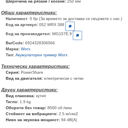
Широчина на рязане / косене:
250 мм
Наличност
: 0 бр (За времето за доставка се свържете с нас.)
Код на артикул:
052 WRX 388
Код на производител:
WG157E.9
BarCode:
6924328306566
Марка:
Worx
Тип:
Акумулаторен тример Worx
Серия:
PowerShare
Вид на двигателя:
електрически с четки
Вид опаковка:
кутия
Тегло:
1.9 kg
Обороти без товар:
8500 об./мин
Стойност на вибрациите:
2.5 м/сек2
Ниво на звукова мощност:
94 dB(A)