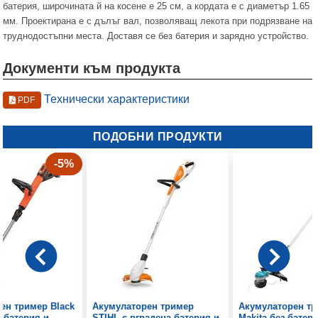
батерия, широчината й на косене е 25 см, а кордата е с диаметър 1.65
мм. Проектирана е с дълъг вал, позволяващ лекота при подрязване на
труднодостъпни места. Доставя се без батерия и зарядно устройство.
Документи към продукта
Технически характеристики
PDF
ПОДОБНИ ПРОДУКТИ
-5%
ен тример Black
Акумулаторен тример
Акумулаторен т
1 батерия и
STIHL с вградена батерия и
Makita без батер