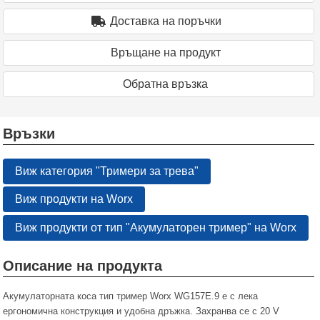
Доставка на поръчки
Връщане на продукт
Oбратна връзка
Връзки
Виж категория "Тримери за трева"
Виж продукти на Worx
Виж продукти от тип "Акумулаторен тример" на Worx
Описание на продукта
Акумулаторната коса тип тример Worx WG157E.9 е с лека
ергономична конструкция и удобна дръжка. Захранва се с 20 V