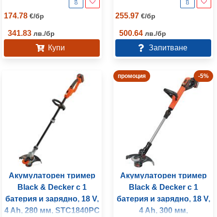
174.78
255.97
€
/
бр
€
/
бр
341.83
500.64
лв.
/
бр
лв.
/
бр
Купи
Запитване
промоция
-5%
Акумулаторен тример
Акумулаторен тример
Black & Decker с 1
Black & Decker с 1
батерия и зарядно, 18 V,
батерия и зарядно, 18 V,
4 Ah, 280 мм, STC1840PC
4 Ah, 300 мм,