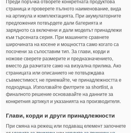
Преди поръчка отворете конкретната продуктова
страница и проверете пълното наименование, вида
на артикула и комплектацията. При акумулаторните
предложения потвърдете дали батерията и
зарядното са включени и дали моделът принадлежи
към търсената серия. При машините сравнете
широчината на косене и мощността само когато са
посочени за съпоставим тип. За глави, корди и
ножове сверете размерите и предназначението,
вместо да разчитате само на визуална прилика. Ако
страницата или описанието не потвърждава
съвместимост, не приемайте, че принадлежността е
подходяща. Използвайте филтрите за shortlist, а
финалното решение основавайте на данните за
конкретния артикул и указанията на производителя.
Глави, корди и други принадлежности
При смяна на режещ или подаващ елемент започнете