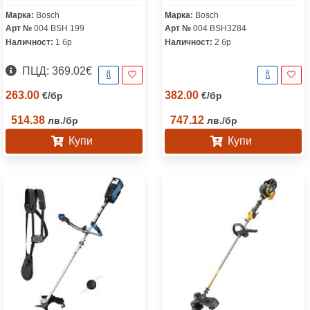
Марка:
Bosch
Марка:
Bosch
Арт №
004 BSH 199
Арт №
004 BSH3284
Наличност:
1 бр
Наличност:
2 бр
ПЦД: 369.02€
263.00
382.00
€
/
бр
€
/
бр
514.38
747.12
лв.
/
бр
лв.
/
бр
Купи
Купи