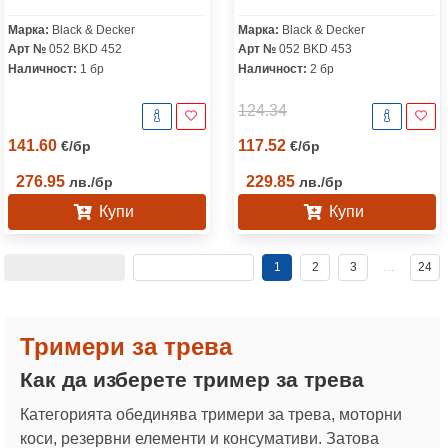
STC1840EPC
Марка:
Black & Decker
Марка:
Black & Decker
Арт №
052 BKD 452
Арт №
052 BKD 453
Наличност:
1 бр
Наличност:
2 бр
124.34
141.60
117.52
€
/
бр
€
/
бр
276.95
229.85
лв.
/
бр
лв.
/
бр
Купи
Купи
1
2
3
…
24
Тримери за трева
Как да изберете тример за трева
Категорията обединява тримери за трева, моторни
коси, резервни елементи и консумативи. Затова