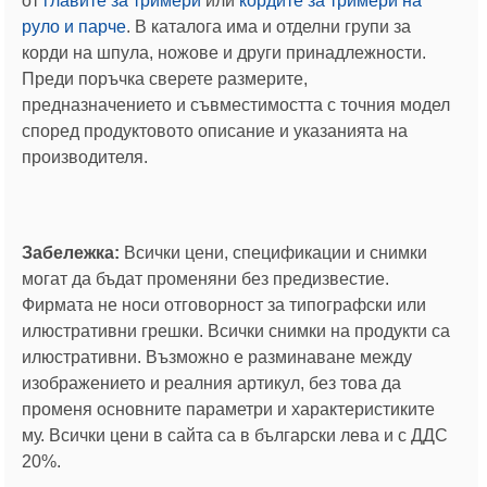
от
главите за тримери
или
кордите за тримери на
руло и парче
. В каталога има и отделни групи за
корди на шпула, ножове и други принадлежности.
Преди поръчка сверете размерите,
предназначението и съвместимостта с точния модел
според продуктовото описание и указанията на
производителя.
Забележка:
Всички цени, спецификации и снимки
могат да бъдат променяни без предизвестие.
Фирмата не носи отговорност за типографски или
илюстративни грешки. Всички снимки на продукти са
илюстративни. Възможно е разминаване между
изображението и реалния артикул, без това да
променя основните параметри и характеристиките
му. Всички цени в сайта са в български лева и с ДДС
20%.