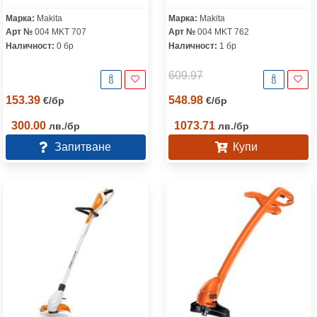
Марка:
Makita
Марка:
Makita
Арт №
004 MKT 707
Арт №
004 MKT 762
Наличност:
0 бр
Наличност:
1 бр
609.97
153.39
548.98
€
/
бр
€
/
бр
300.00
1073.71
лв.
/
бр
лв.
/
бр
Запитване
Купи