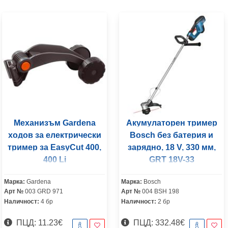
Механизъм Gardena
Акумулаторен тример
ходов за електрически
Bosch без батерия и
тример за EasyCut 400,
зарядно, 18 V, 330 мм,
400 Li
GRT 18V-33
Марка:
Gardena
Марка:
Bosch
Арт №
003 GRD 971
Арт №
004 BSH 198
Наличност:
4 бр
Наличност:
2 бр
ПЦД: 11.23€
ПЦД: 332.48€