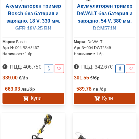
Акумулаторен тример
Акумулаторен тример
Bosch без батерия и
DeWALT без батерия и
зарядно, 18 V, 330 мм,
зарядно, 54 V, 380 мм,
GFR 18V-25 BH
DCM571N
Марка:
Bosch
Марка:
DeWALT
Арт №
004 BSH3467
Арт №
004 DWT2349
Наличност:
1 бр
Наличност:
1 бр
ПЦД: 406.75€
ПЦД: 342.67€
339.00
301.55
€
/
бр
€
/
бр
663.03
589.78
лв.
/
бр
лв.
/
бр
Купи
Купи