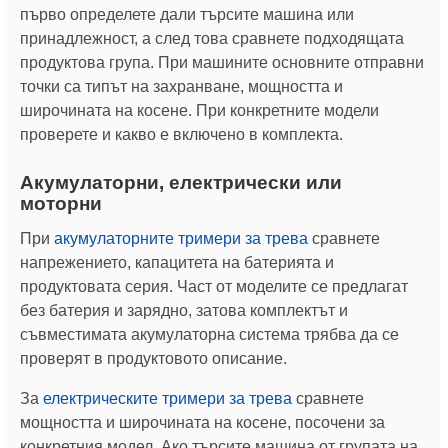
първо определете дали търсите машина или
принадлежност, а след това сравнете подходящата
продуктова група. При машините основните отправни
точки са типът на захранване, мощността и
широчината на косене. При конкретните модели
проверете и какво е включено в комплекта.
Акумулаторни, електрически или
моторни
При
акумулаторните тримери за трева
сравнете
напрежението, капацитета на батерията и
продуктовата серия. Част от моделите се предлагат
без батерия и зарядно, затова комплектът и
съвместимата акумулаторна система трябва да се
проверят в продуктовото описание.
За
електрическите тримери за трева
сравнете
мощността и широчината на косене, посочени за
конкретния модел. Ако търсите машина от групата на