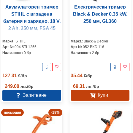
Акумулаторен тример
Електрически тример
STIHL с вградена
Black & Decker 0.35 kW,
батерия и зарядно, 18 V,
250 мм, GL360
2 Ah, 250 мм, FSA 45
Марка:
STIHL
Марка:
Black & Decker
Арт №
004 STL1255
Арт №
052 BKD 116
Наличност:
0 бр
Наличност:
2 бр
127.31
35.44
€
/
бр
€
/
бр
249.00
69.31
лв.
/
бр
лв.
/
бр
Запитване
Купи
промоция
-18%