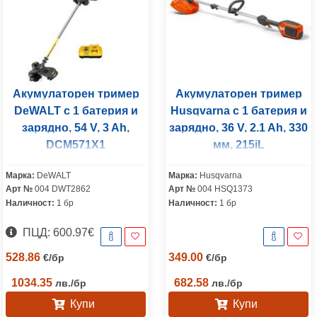
Акумулаторен тример
Акумулаторен тример
DeWALT с 1 батерия и
Husqvarna с 1 батерия и
зарядно, 54 V, 3 Ah,
зарядно, 36 V, 2.1 Ah, 330
DCM571X1
мм, 215iL
Марка:
DeWALT
Марка:
Husqvarna
Арт №
004 DWT2862
Арт №
004 HSQ1373
Наличност:
1 бр
Наличност:
1 бр
ПЦД: 600.97€
528.86
349.00
€
/
бр
€
/
бр
1034.35
682.58
лв.
/
бр
лв.
/
бр
Купи
Купи