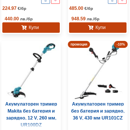
224.97
485.00
€
/
бр
€
/
бр
440.00
948.59
лв.
/
бр
лв.
/
бр
Купи
Купи
промоция
-10%
Акумулаторен тример
Акумулаторен тример
Makita без батерия и
без батерия и зарядно,
зарядно, 12 V, 260 мм,
36 V, 430 мм UR101CZ
UR100DZ