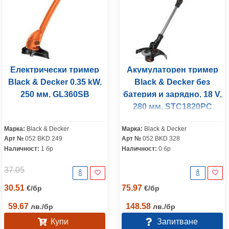
Електрически тример
Акумулаторен тример
Black & Decker 0.35 kW,
Black & Decker без
250 мм, GL360SB
батерия и зарядно, 18 V,
280 мм, STC1820PC
Марка:
Black & Decker
Марка:
Black & Decker
Арт №
052 BKD 249
Арт №
052 BKD 328
Наличност:
1 бр
Наличност:
0 бр
37.05
30.51
75.97
€
/
бр
€
/
бр
59.67
148.58
лв.
/
бр
лв.
/
бр
Купи
Запитване