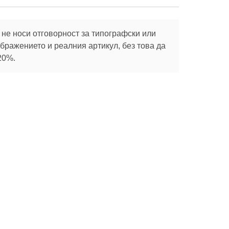
не носи отговорност за типографски или
ражението и реалния артикул, без това да
20%.
Абонирай се
те с
Социални
Полезно
мрежи
Зелени покриви