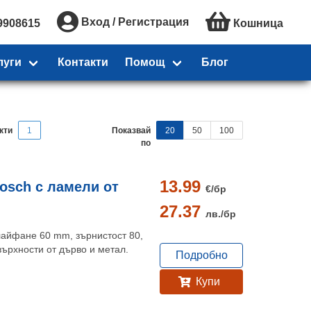
Вход / Регистрация
9908615
Кошница
луги
Контакти
Помощ
Блог
кти
1
Показвай
20
50
100
по
13.99
osch с ламели от
€/
бр
27.37
лв./
бр
лайфане 60 mm, зърнистост 80,
върхности от дърво и метал.
Подробно
Купи