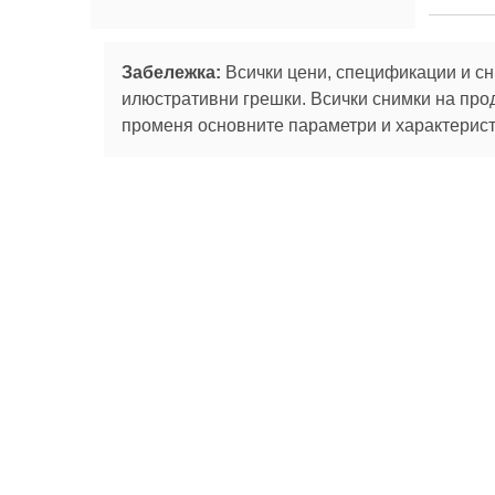
Забележка:
Всички цени, спецификации и сн
илюстративни грешки. Всички снимки на про
променя основните параметри и характеристи
Абонирай се за
За нас
Сервизни
Ташев-Галвинг ООД
услуги
За нас