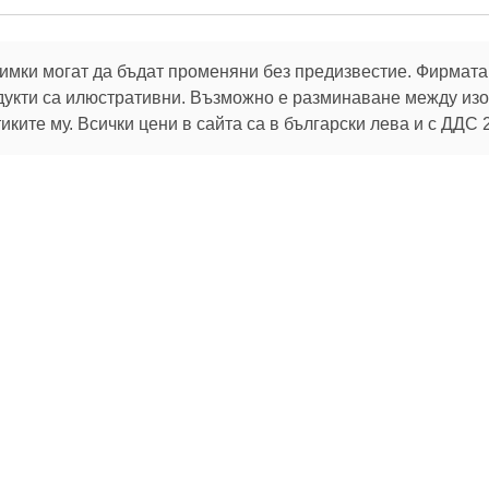
имки могат да бъдат променяни без предизвестие. Фирмата 
дукти са илюстративни. Възможно е разминаване между изоб
ките му. Всички цени в сайта са в български лева и с ДДС 
В услуга на клиентите си:
32 г.
Брой продукти в магазина:
106 796
 актуалните ни оферти
Можете да промените избора си по всяко време от
настройките за бисквитки
.
За клиента
Помощ
Пазарувай
Oбратна връзка
Как да поръчам