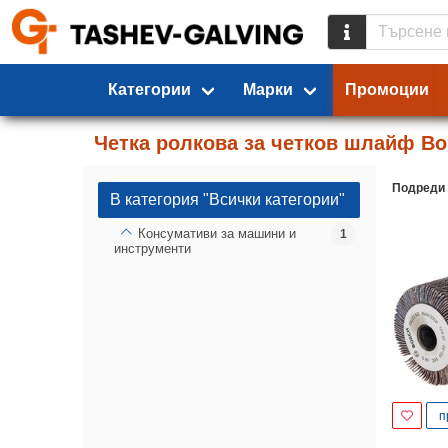
Категории
Марки
Промоции
Четка ролкова за четков шлайф Bo
Подреди
В категория "Всички категории"
Консумативи за машини и
1
инструменти
п