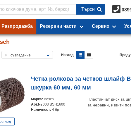
Търси
089
Разпродажба
Резервни части
Сервиз
Ус
sch
Изглед
Проду
Четка ролкова за четков шлайф B
шкурка 60 мм, 60 мм
Марка:
Bosch
Пластинчат диск за ш
Арт.№
003 BSH1600
за неравни, извити по
Наличност:
4 бр
реглед