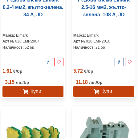
0.2-4 мм2, жълто-зелена,
2.5-16 мм2, жълто-
34 A, JD
зелена, 108 A, JD
Марка:
Elmark
Марка:
Elmark
Арт №
028 EMR2007
Арт №
028 EMR2010
Наличност:
52 бр
Наличност:
21 бр
1.61
5.72
€
/
бр
€
/
бр
3.15
11.18
лв.
/
бр
лв.
/
бр
Купи
Купи