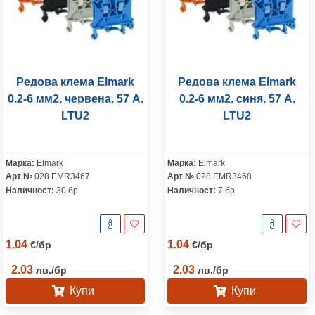
Редова клема Elmark
Редова клема Elmark
0.2-6 мм2, червена, 57 A,
0.2-6 мм2, синя, 57 A,
LTU2
LTU2
Марка:
Elmark
Марка:
Elmark
Арт №
028 EMR3467
Арт №
028 EMR3468
Наличност:
30 бр
Наличност:
7 бр
1.04
1.04
€
/
бр
€
/
бр
2.03
2.03
лв.
/
бр
лв.
/
бр
Купи
Купи