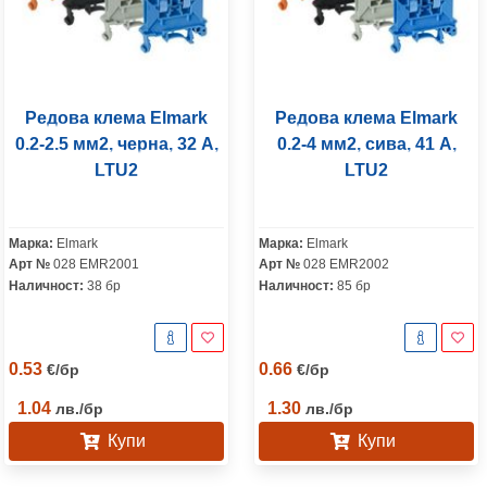
Редова клема Elmark
Редова клема Elmark
0.2-2.5 мм2, черна, 32 A,
0.2-4 мм2, сива, 41 A,
LTU2
LTU2
Марка:
Elmark
Марка:
Elmark
Арт №
028 EMR2001
Арт №
028 EMR2002
Наличност:
38 бр
Наличност:
85 бр
0.53
0.66
€
/
бр
€
/
бр
1.04
1.30
лв.
/
бр
лв.
/
бр
Купи
Купи