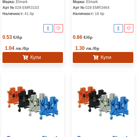
Марка:
Elmark
Марка:
Elmark
Арт №
028 EMR3103
Арт №
028 EMR3464
Наличност:
41 бр
Наличност:
16 бр
0.53
0.66
€
/
бр
€
/
бр
1.04
1.30
лв.
/
бр
лв.
/
бр
Купи
Купи