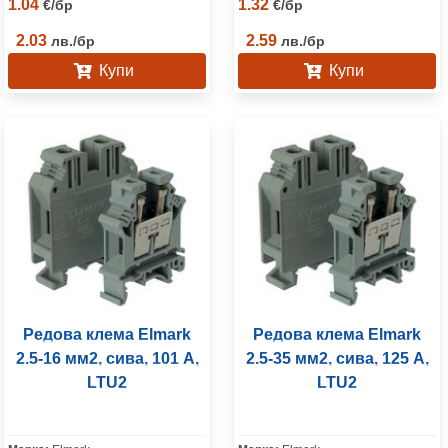
1.04
1.32
€
/
бр
€
/
бр
2.03
2.59
лв.
/
бр
лв.
/
бр
Купи
Купи
Редова клема Elmark
Редова клема Elmark
2.5-16 мм2, сива, 101 A,
2.5-35 мм2, сива, 125 A,
LTU2
LTU2