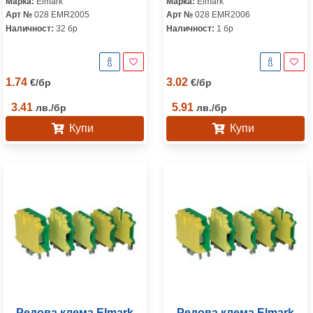
Марка:
Elmark
Марка:
Elmark
Арт №
028 EMR2005
Арт №
028 EMR2006
Наличност:
32 бр
Наличност:
1 бр
1.74
3.02
€
/
бр
€
/
бр
3.41
5.91
лв.
/
бр
лв.
/
бр
Купи
Купи
Редова клема Elmark
Редова клема Elmark