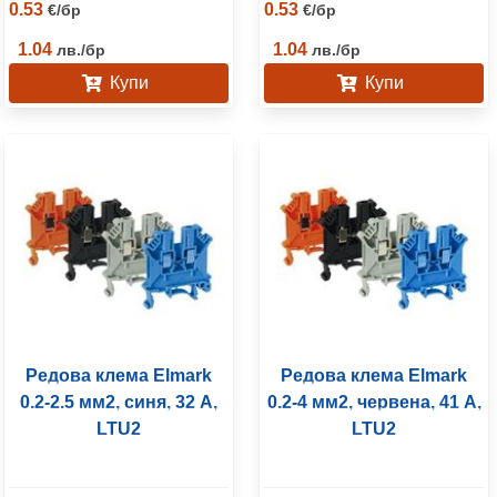
0.53
0.53
€
/
бр
€
/
бр
1.04
1.04
лв.
/
бр
лв.
/
бр
Купи
Купи
Редова клема Elmark
Редова клема Elmark
0.2-2.5 мм2, синя, 32 A,
0.2-4 мм2, червена, 41 A,
LTU2
LTU2