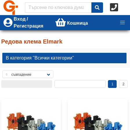
Вход /
Кошница
Регистрация
Редова клема Elmark
В категория "Всички категории"
1
2