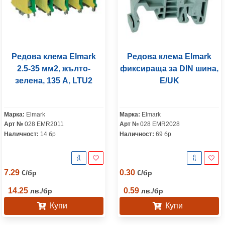
Редова клема Elmark
Редова клема Elmark
2.5-35 мм2, жълто-
фиксираща за DIN шина,
зелена, 135 A, LTU2
E/UK
Марка:
Elmark
Марка:
Elmark
Арт №
028 EMR2011
Арт №
028 EMR2028
Наличност:
14 бр
Наличност:
69 бр
7.29
0.30
€
/
бр
€
/
бр
14.25
0.59
лв.
/
бр
лв.
/
бр
Купи
Купи