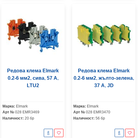
Редова клема Elmark
Редова клема Elmark
0.2-6 мм2, сива, 57 A,
0.2-6 мм2, жълто-зелена,
LTU2
37 A, JD
Марка:
Elmark
Марка:
Elmark
Арт №
028 EMR3469
Арт №
028 EMR3470
Наличност:
20 бр
Наличност:
56 бр