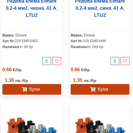
Редова клема Elmark
Редова клема Elmark
0.2-4 мм2, черна, 41 A,
0.2-4 мм2, синя, 41 A,
LTU2
LTU2
Марка:
Elmark
Марка:
Elmark
Арт №
028 EMR3465
Арт №
028 EMR3466
Наличност:
36 бр
Наличност:
289 бр
0.66
0.66
€
/
бр
€
/
бр
1.30
1.30
лв.
/
бр
лв.
/
бр
Купи
Купи