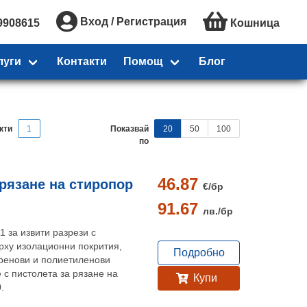
Вход / Регистрация
9908615
Кошница
луги
Контакти
Помощ
Блог
кти
1
Показвай
20
50
100
по
46.87
 рязане на стиропор
€/
бр
91.67
лв./
бр
 за извити разрези с
рху изолационни покрития,
Подробно
ренови и полиетиленови
 с пистолета за рязане на
Купи
.