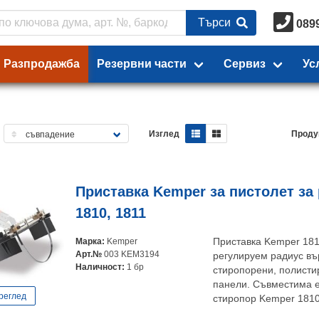
Търси
089
Разпродажба
Резервни части
Сервиз
Ус
Изглед
Проду
Приставка Kemper за пистолет за
1810, 1811
Марка:
Kemper
Приставка Kemper 1811
Арт.№
003 KEM3194
регулируем радиус въ
Наличност:
1 бр
стиропорени, полисти
панели. Съвместима е
реглед
стиропор Kemper 1810