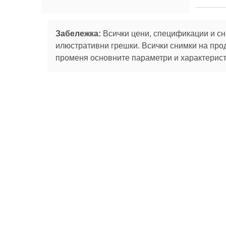
Забележка:
Всички цени, спецификации и сн
илюстративни грешки. Всички снимки на про
променя основните параметри и характеристи
Абонирай се за
За нас
Сервизни
Ташев-Галвинг ООД
услуги
За нас