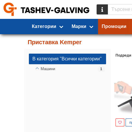
Категории
Марки
Промоции
Приставка Kemper
Подреди
В категория "Всички категории"
Машини
1
п