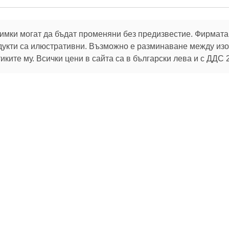
имки могат да бъдат променяни без предизвестие. Фирмата 
дукти са илюстративни. Възможно е разминаване между изоб
ките му. Всички цени в сайта са в български лева и с ДДС 
В услуга на клиентите си:
32 г.
Брой продукти в магазина:
106 796
 актуалните ни оферти
Можете да промените избора си по всяко време от
настройките за бисквитки
.
За клиента
Помощ
Пазарувай
Oбратна връзка
Как да поръчам