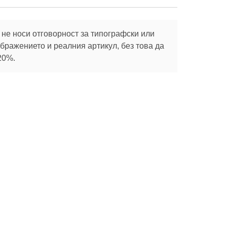
не носи отговорност за типографски или
ражението и реалния артикул, без това да
20%.
Абонирай се
те с
Социални
Полезно
мрежи
Зелени покриви