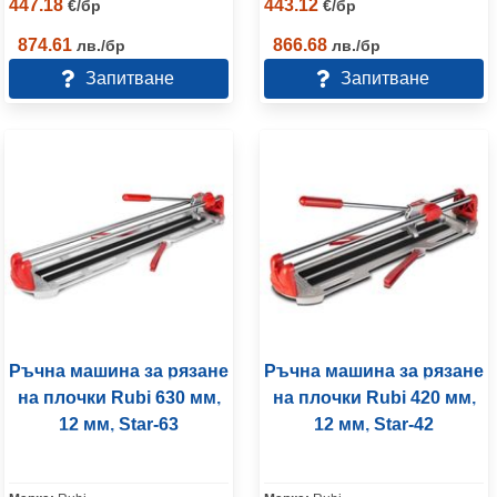
447.18
443.12
€
/
бр
€
/
бр
874.61
866.68
лв.
/
бр
лв.
/
бр
Запитване
Запитване
Ръчна машина за рязане
Ръчна машина за рязане
на плочки Rubi 630 мм,
на плочки Rubi 420 мм,
12 мм, Star-63
12 мм, Star-42