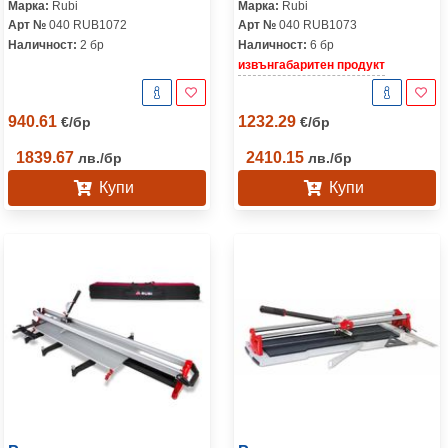
Марка:
Rubi
Марка:
Rubi
Арт №
040 RUB1072
Арт №
040 RUB1073
Наличност:
2 бр
Наличност:
6 бр
извънгабаритен продукт
940.61
1232.29
€
/
бр
€
/
бр
1839.67
2410.15
лв.
/
бр
лв.
/
бр
Купи
Купи