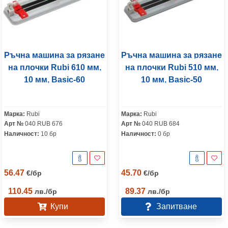
Ръчна машина за рязане
Ръчна машина за рязане
на плочки Rubi 610 мм,
на плочки Rubi 510 мм,
10 мм, Basic-60
10 мм, Basic-50
Марка:
Rubi
Марка:
Rubi
Арт №
040 RUB 676
Арт №
040 RUB 684
Наличност:
10 бр
Наличност:
0 бр
56.47
45.70
€
/
бр
€
/
бр
110.45
89.37
лв.
/
бр
лв.
/
бр
Купи
Запитване