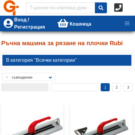
Вход /
Кошница
Регистрация
Ръчна машина за рязане на плочки Rubi
В категория "Всички категории"
1
2
3