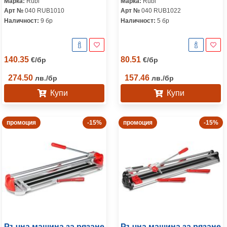
Марка:
Rubi
Марка:
Rubi
Арт №
040 RUB1010
Арт №
040 RUB1022
Наличност:
9 бр
Наличност:
5 бр
140.35
80.51
€
/
бр
€
/
бр
274.50
157.46
лв.
/
бр
лв.
/
бр
Купи
Купи
промоция
-15%
промоция
-15%
Ръчна машина за рязане
Ръчна машина за рязане