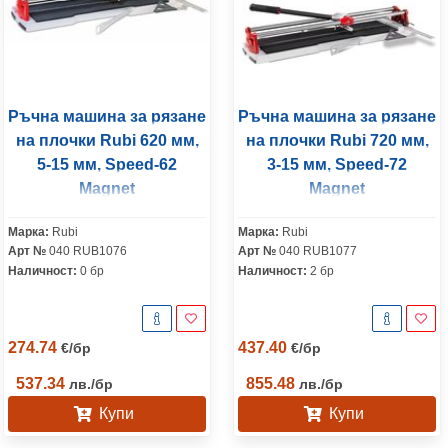
Ръчна машина за рязане
Ръчна машина за рязане
на плочки Rubi 620 мм,
на плочки Rubi 720 мм,
5-15 мм, Speed-62
3-15 мм, Speed-72
Magnet
Magnet
Марка:
Rubi
Марка:
Rubi
Арт №
040 RUB1076
Арт №
040 RUB1077
Наличност:
0 бр
Наличност:
2 бр
274.74
437.40
€
/
бр
€
/
бр
537.34
855.48
лв.
/
бр
лв.
/
бр
Купи
Купи