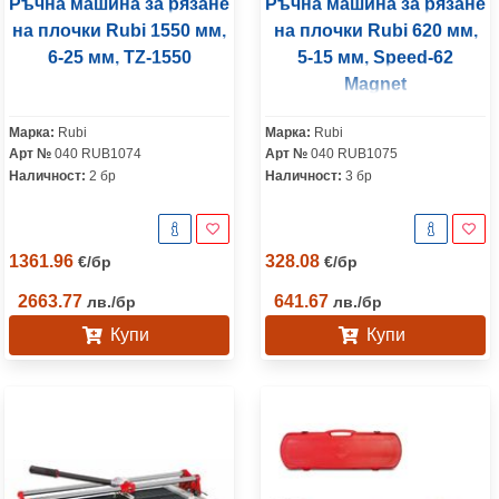
Ръчна машина за рязане
Ръчна машина за рязане
на плочки Rubi 1550 мм,
на плочки Rubi 620 мм,
6-25 мм, TZ-1550
5-15 мм, Speed-62
Magnet
Марка:
Rubi
Марка:
Rubi
Арт №
040 RUB1074
Арт №
040 RUB1075
Наличност:
2 бр
Наличност:
3 бр
1361.96
328.08
€
/
бр
€
/
бр
2663.77
641.67
лв.
/
бр
лв.
/
бр
Купи
Купи