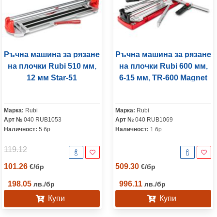
Ръчна машина за рязане
Ръчна машина за рязане
на плочки Rubi 510 мм,
на плочки Rubi 600 мм,
12 мм Star-51
6-15 мм, TR-600 Magnet
Марка:
Rubi
Марка:
Rubi
Арт №
040 RUB1053
Арт №
040 RUB1069
Наличност:
5 бр
Наличност:
1 бр
119.12
101.26
509.30
€
/
бр
€
/
бр
198.05
996.11
лв.
/
бр
лв.
/
бр
Купи
Купи