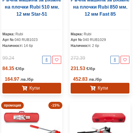
на плочки Rubi 510 мм,
на плочки Rubi 850 мм,
12 мм Star-51
12 мм Fast 85
Марка:
Rubi
Марка:
Rubi
Арт №
040 RUB1023
Арт №
040 RUB1029
Наличност:
14 бр
Наличност:
2 бр
99.24
272.39
84.35
231.53
€
/
бр
€
/
бр
164.97
452.83
лв.
/
бр
лв.
/
бр
Купи
Купи
промоция
-15%