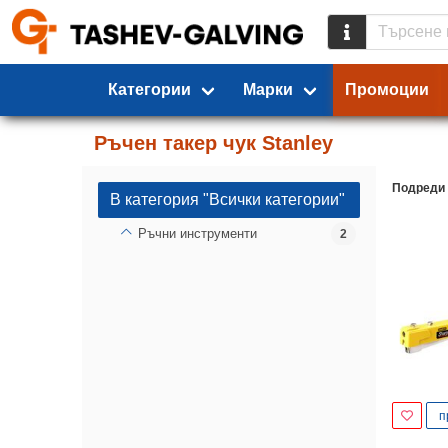
Категории
Марки
Промоции
Ръчен такер чук Stanley
Подреди
В категория "Всички категории"
Ръчни инструменти
2
п