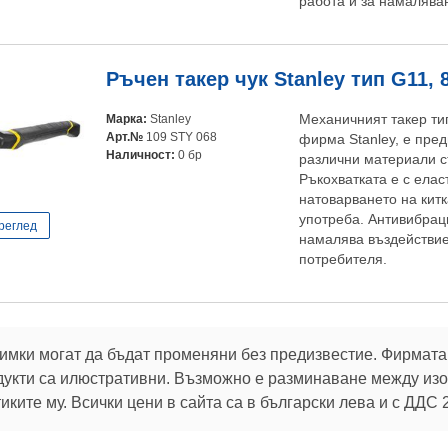
работа и за намалява
Ръчен такер чук Stanley тип G11,
Марка:
Stanley
Механичният такер тип
Арт.№
109 STY 068
фирма Stanley, е пре
Наличност:
0 бр
различни материали съ
Ръкохватката е с елас
натоварването на кит
употреба. Антивибрац
реглед
намалява въздействие
потребителя.
имки могат да бъдат променяни без предизвестие. Фирмата 
дукти са илюстративни. Възможно е разминаване между изоб
ките му. Всички цени в сайта са в български лева и с ДДС 
В услуга на клиентите си:
32 г.
Брой продукти в магазина:
106 790