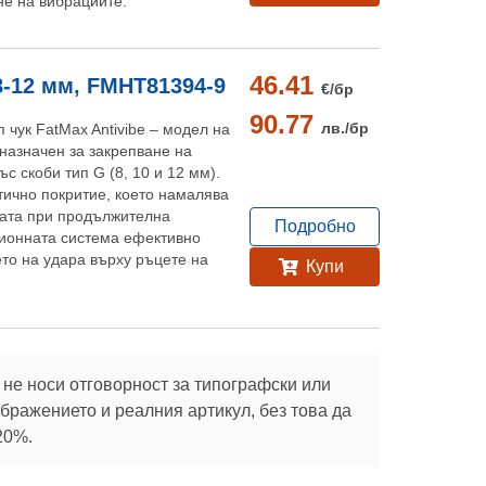
не на вибрациите.
46.41
 8-12 мм, FMHT81394-9
€/
бр
90.77
лв./
бр
 чук FatMax Antivibe – модел на
дназначен за закрепване на
с скоби тип G (8, 10 и 12 мм).
тично покритие, което намалява
ката при продължителна
Подробно
ионната система ефективно
то на удара върху ръцете на
Купи
не носи отговорност за типографски или
ражението и реалния артикул, без това да
20%.