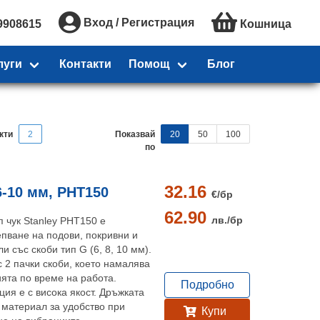
Вход / Регистрация
9908615
Кошница
луги
Контакти
Помощ
Блог
кти
2
Показвай
20
50
100
по
32.16
6-10 мм, PHT150
€/
бр
62.90
лв./
бр
 чук Stanley PHT150 е
епване на подови, покривни и
 със скоби тип G (6, 8, 10 мм).
 2 пачки скоби, което намалява
ята по време на работа.
Подробно
ия е с висока якост. Дръжката
 материал за удобство при
Купи