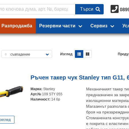
Търси
089
Разпродажба
Резервни части
Сервиз
Ус
Изглед
Проду
Ръчен такер чук Stanley тип G11, 
Марка:
Stanley
Механичният такер тип
Арт.№
109 STY 055
предназначен за закр
Наличност:
14 бр
изолационни материали
Магазинът разполага с
броя на презареждани
Стоманената конструкц
реглед
е покрита с еластичен