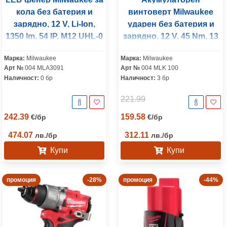
кола без батерия и
винтоверт Milwaukee
зарядно, 12 V, Li-Ion,
ударен без батерия и
1350 lm, 54 IP, M12 UHL-0
зарядно, 12 V, 45 Nm, 13
мм, M12 FPD2-0
Марка:
Milwaukee
Марка:
Milwaukee
Арт №
004 MLA3091
Арт №
004 MLK 100
Наличност:
0 бр
Наличност:
3 бр
221.99
242.39
159.58
€
/
бр
€
/
бр
474.07
312.11
лв.
/
бр
лв.
/
бр
Купи
Купи
промоция
-28%
промоция
-44%