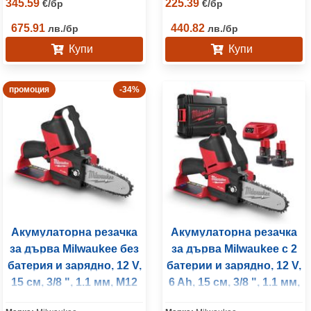
345.59
225.39
€
/
бр
€
/
бр
675.91
440.82
лв.
/
бр
лв.
/
бр
Купи
Купи
промоция
-34%
Акумулаторна резачка
Акумулаторна резачка
за дърва Milwaukee без
за дърва Milwaukee с 2
батерия и зарядно, 12 V,
батерии и зарядно, 12 V,
15 см, 3/8 ", 1.1 мм, M12
6 Ah, 15 см, 3/8 ", 1.1 мм,
FHS-0
M12 FHS-602X