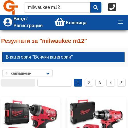
Вход /
Кошница
Регистрация
Резултати за "milwaukee m12"
В категория "Всички категории"
1
2
3
4
5