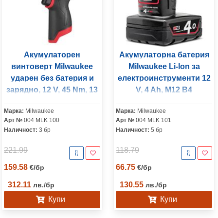
Акумулаторен
Акумулаторна батерия
винтоверт Milwaukee
Milwaukee Li-Ion за
ударен без батерия и
електроинструменти 12
зарядно, 12 V, 45 Nm, 13
V, 4 Ah, M12 B4
мм, M12 FPD2-0
Марка:
Milwaukee
Марка:
Milwaukee
Арт №
004 MLK 100
Арт №
004 MLK 101
Наличност:
3 бр
Наличност:
5 бр
221.99
118.79
159.58
66.75
€
/
бр
€
/
бр
312.11
130.55
лв.
/
бр
лв.
/
бр
Купи
Купи