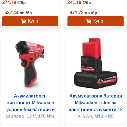
274.79
241.19
€
/
бр
€
/
бр
537.44
471.72
лв.
/
бр
лв.
/
бр
Купи
Купи
Акумулаторен
Акумулаторна батерия
винтоверт Milwaukee
Milwaukee Li-Ion за
ударен без батерия и
електроинструменти 12
зарядно, 12 V, 170 Nm,
V, 5 Ah, M12 HB5
1/4", шестостен, M12