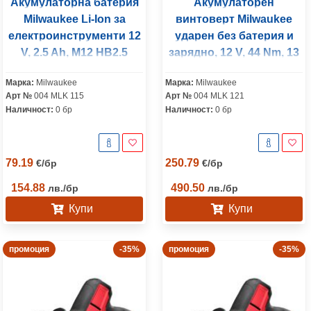
Акумулаторна батерия
Акумулаторен
Milwaukee Li-Ion за
винтоверт Milwaukee
електроинструменти 12
ударен без батерия и
V, 2.5 Ah, M12 HB2.5
зарядно, 12 V, 44 Nm, 13
мм, M12 FPDX-0
Марка:
Milwaukee
Марка:
Milwaukee
Арт №
004 MLK 115
Арт №
004 MLK 121
Наличност:
0 бр
Наличност:
0 бр
79.19
250.79
€
/
бр
€
/
бр
154.88
490.50
лв.
/
бр
лв.
/
бр
Купи
Купи
промоция
-35%
промоция
-35%