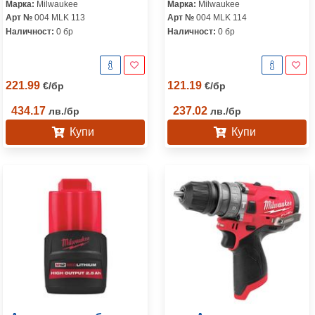
Марка:
Milwaukee
Марка:
Milwaukee
FID2-0
Арт №
004 MLK 113
Арт №
004 MLK 114
Наличност:
0 бр
Наличност:
0 бр
221.99
121.19
€
/
бр
€
/
бр
434.17
237.02
лв.
/
бр
лв.
/
бр
Купи
Купи