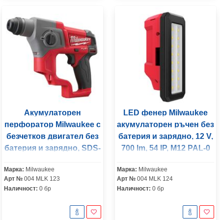
Акумулаторен
LED фенер Milwaukee
перфоратор Milwaukee с
акумулаторен ръчен без
безчетков двигател без
батерия и зарядно, 12 V,
батерия и зарядно, SDS-
700 lm, 54 IP, M12 PAL-0
plus, 12 V, 1.1 J, 0-6575
Марка:
Milwaukee
Марка:
Milwaukee
уд./мин, M12 CH-0
Арт №
004 MLK 123
Арт №
004 MLK 124
Наличност:
0 бр
Наличност:
0 бр