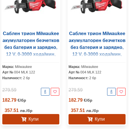
Саблен трион Milwaukee
Саблен трион Milwaukee
акумулаторен безчетков
акумулаторен безчетков
без батерия и зарядно,
без батерия и зарядно,
12 V, 0-3000 хода/мин,
12 V, 0-3000 хода/мин,
15.9 мм, M12 CHZ-0
15.9 мм, M12 CHZ-0
Марка:
Milwaukee
Марка:
Milwaukee
Арт №
004 MLK 122
Арт №
004 MLK 122
Наличност:
2 бр
Наличност:
2 бр
279.59
279.59
182.79
182.79
€
/
бр
€
/
бр
357.51
357.51
лв.
/
бр
лв.
/
бр
Купи
Купи