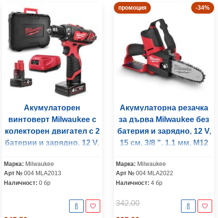
промоция
-34%
Акумулаторен
Акумулаторна резачка
винтоверт Milwaukee с
за дърва Milwaukee без
колекторен двигател с 2
батерия и зарядно, 12 V,
батерии и зарядно, 12 V,
15 см, 3/8 ", 1.1 мм, M12
4 Ah, 38 Nm, 10 мм, M12
FHS-0
Марка:
Milwaukee
Марка:
Milwaukee
BDD-402C
Арт №
004 MLA2013
Арт №
004 MLA2022
Наличност:
0 бр
Наличност:
4 бр
342.00