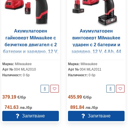
Акумулаторен
Акумулаторен
гайковерт Milwaukee с
винтоверт Milwaukee
безчетков двигател с 2
ударен с 2 батерии и
батерии и зарядно, 12 V,
зарядно, 12 V, 4 Ah, 44
147 Nm, шестостен, 1/4",
Nm, 1.5-13 мм, M12 FPD-
Марка:
Milwaukee
Марка:
Milwaukee
M12 FID-202X
402X
Арт №
004 MLA2010
Арт №
004 MLA2011
Наличност:
0 бр
Наличност:
0 бр
379.19
455.99
€
/
бр
€
/
бр
741.63
891.84
лв.
/
бр
лв.
/
бр
Запитване
Запитване