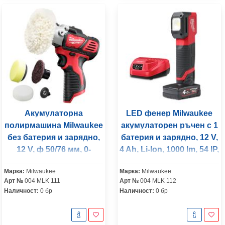
Акумулаторна
LED фенер Milwaukee
полирмашина Milwaukee
акумулаторен ръчен с 1
без батерия и зарядно,
батерия и зарядно, 12 V,
12 V, ф 50/76 мм, 0-
4 Ah, Li-Ion, 1000 lm, 54 IP,
2800/0-8300 об./мин, M12
M12 CML-401
Марка:
Milwaukee
Марка:
Milwaukee
BPS-0
Арт №
004 MLK 111
Арт №
004 MLK 112
Наличност:
0 бр
Наличност:
0 бр