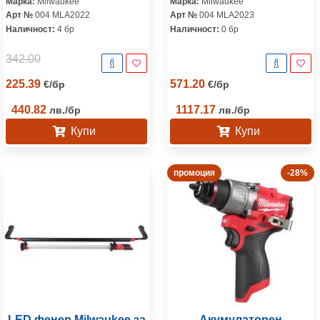
Марка:
Milwaukee
Марка:
Milwaukee
Арт №
004 MLA2022
Арт №
004 MLA2023
Наличност:
4 бр
Наличност:
0 бр
342.00
225.39
571.20
€
/
бр
€
/
бр
440.82
1117.17
лв.
/
бр
лв.
/
бр
Купи
Купи
промоция
-28%
LED фенер Milwaukee за
Акумулаторен