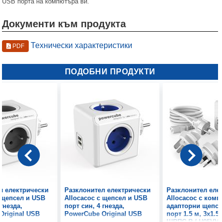
USB порта на компютъра ви.
Документи към продукта
Технически характеристики
PDF
ПОДОБНИ ПРОДУКТИ
л електрически
Разклонител електрически
Разклонител еле
с щепсел и USB
Allocacoc с щепсел и USB
Allocacoc с комп
 гнезда,
порт син, 4 гнезда,
адапторни щепсе
Original USB
PowerCube Original USB
порт 1.5 м, 3x1.5
ШВПС-В / H05VV-