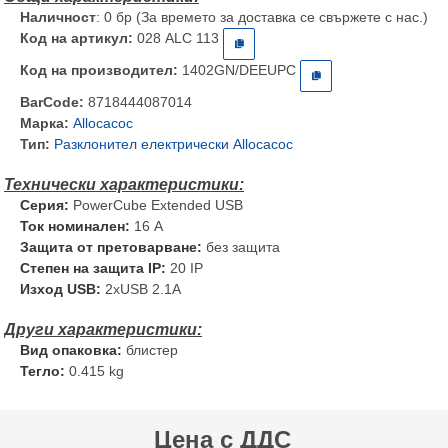
Наличност
: 0 бр (За времето за доставка се свържете с нас.)
Код на артикул:
028 ALC 113
Код на производител:
1402GN/DEEUPC
BarCode:
8718444087014
Марка:
Allocacoc
Тип:
Разклонител електрически Allocacoc
Серия:
PowerCube Extended USB
Ток номинален:
16 A
Защита от претоварване:
без защита
Степен на защита IP:
20 IP
Изход USB:
2хUSB 2.1A
Вид опаковка:
блистер
Тегло:
0.415 kg
Цена с ДДС