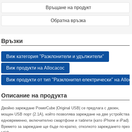
Връщане на продукт
Oбратна връзка
Връзки
Виж категория "Разклонители и удължители"
Виж продукти на Allocacoc
Виж продукти от тип "Разклонител електрически" на Allo
Описание на продукта
Двойно зареждане PowerCube |Original USB| се предлага с двоен,
мощен USB порт (2.1А), който позволява зареждане на две устройства
едновременно, включително смартфони и таблети (като iPhone и iPad).
Времето за зареждане ще бъде по-кратко, отколкото зареждането през