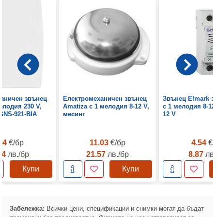
аничен звънец
Електромеханичен звънец
Звънец Elmark з
елодия 230 V,
Amatiza с 1 мелодия 8-12 V,
с 1 мелодия 8-12 
GNS-921-BIA
месинг
12 V
.94
€/бр
11.03
€/бр
4.54
€/
44
лв./бр
21.57
лв./бр
8.87
лв.
Купи
Купи
Забележка:
Всички цени, спецификации и снимки могат да бъдат