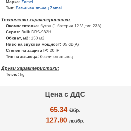
Марка:
Zamel
Тип:
Безжичен звънец Zamel
Окомплектовка:
бутон (1 батерия 12 V ,тип 23А)
Серия:
Bulik DRS-982H
Обхват, м2:
150 м2
Ниво на звукова мощност:
85 dB(A)
Степен на защита IP:
20 IP
Тип на звънеца:
безжичен звънец
Тегло:
kg
Цена с ДДС
65.34
€/
бр.
127.80
лв./бр.