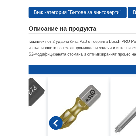
Виж категория "Битове за винтоверти"
В
Описание на продукта
Комплект от 2 ударни бита PZ3 от серията Bosch PRO Poz
изпълняването на тежки промишлени задачи и интензиве
S2-модифицираната стомана и оптимизираният процес на