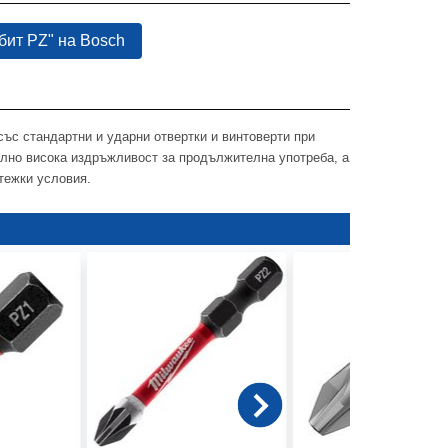
бит PZ" на Bosch
със стандартни и ударни отвертки и винтоверти при
елно висока издръжливост за продължителна употреба, а
тежки условия.