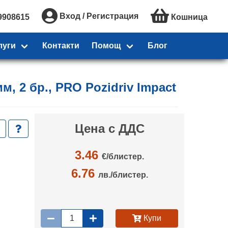
Вход / Регистрация
9908615
Кошница
луги
Контакти
Помощ
Блог
м, 2 бр., PRO Pozidriv Impact
Цена с ДДС
3.46
€/
блистер.
6.76
лв./блистер.
Купи