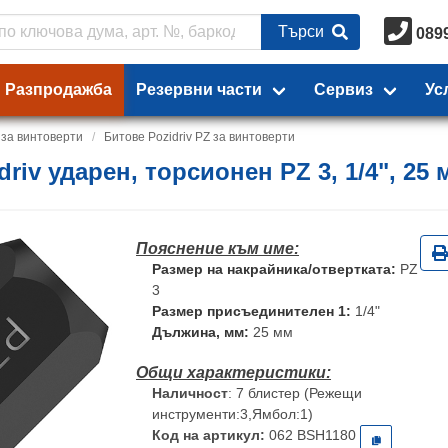
Търси
089
Разпродажба
Резервни части
Сервиз
Ус
 за винтоверти
Битове Pozidriv PZ за винтоверти
iv ударен, торсионен PZ 3, 1/4", 25 м
Размер на накрайника/отвертката:
PZ
3
Размер присъединителен 1:
1/4"
Дължина, мм:
25 мм
Наличност
: 7 блистер (Режещи
инструменти:3,Ямбол:1)
Код на артикул:
062 BSH1180