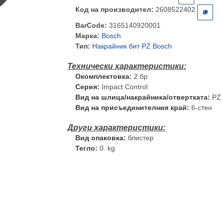
Код на производител:
2608522402
BarCode:
3165140920001
Марка:
Bosch
Тип:
Накрайник бит PZ Bosch
Окомплектовка:
2 бр
Серия:
Impact Control
Вид на шлица/накрайника/отвертката:
PZ
Вид на присъединителния край:
6-стен
Вид опаковка:
блистер
Тегло:
0. kg