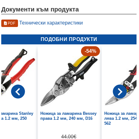
Документи към продукта
Технически характеристики
PDF
ПОДОБНИ ПРОДУКТИ
-54%
ламарина Stanley
Ножица за ламарина Bessey
Ножица за ламар
а 1.2 мм, 250
права 1.2 мм, 240 мм, D16
лява 1.2 мм, 254 
7
562
44.00€