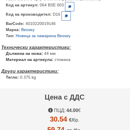
Код на артикул:
064 BSE 003
Код на производител:
D16
BarCode:
4010220019146
Марка:
Bessey
Тип:
Ножица за ламарина Bessey
Дължина на ножа:
44 мм
Материал на артикула:
стомана
Тегло:
0.375 kg
Цена с ДДС
ПЦД:
44.00
€
30.54
€/
бр.
59.74