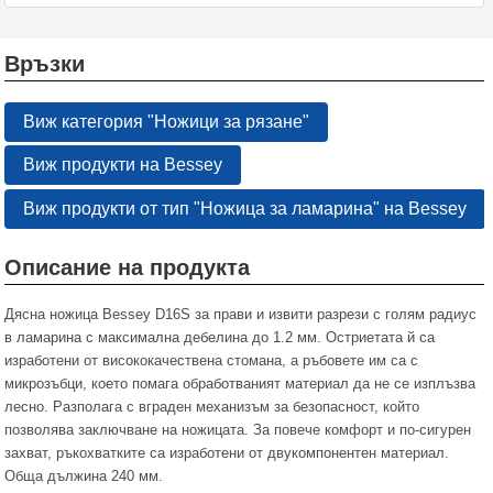
Връзки
Виж категория "Ножици за рязане"
Виж продукти на Bessey
Виж продукти от тип "Ножица за ламарина" на Bessey
Описание на продукта
Дясна ножица Bessey D16S за прави и извити разрези с голям радиус
в ламарина с максимална дебелина до 1.2 мм. Остриетата й са
изработени от висококачествена стомана, а ръбовете им са с
микрозъбци, което помага обработваният материал да не се изплъзва
лесно. Разполага с вграден механизъм за безопасност, който
позволява заключване на ножицата. За повече комфорт и по-сигурен
захват, ръкохватките са изработени от двукомпонентен материал.
Обща дължина 240 мм.