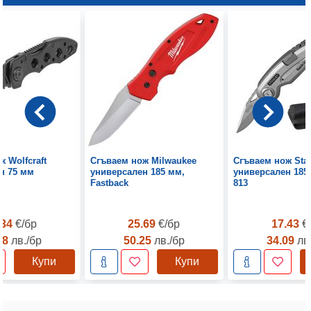
 Wolfcraft
Сгъваем нож Milwaukee
Сгъваем нож Sta
н 75 мм
универсален 185 мм,
универсален 185 
Fastback
813
.34
€/бр
25.69
€/бр
17.43
€
18
лв./бр
50.25
лв./бр
34.09
лв
Купи
Купи