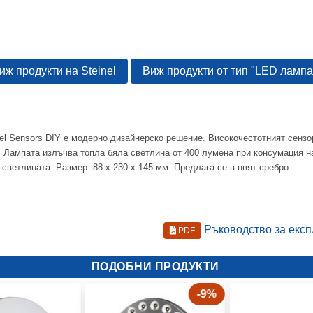
иж продукти на Steinel
Виж продукти от тип "LED лампа"
el Sensors DIY е модерно дизайнерско решение. Високочестотният сензо
 Лампата излъчва топла бяла светлина от 400 лумена при консумация на
светлината. Размер: 88 x 230 x 145 мм. Предлага се в цвят сребро.
Ръководство за екс
PDF
ПОДОБНИ ПРОДУКТИ
-9%