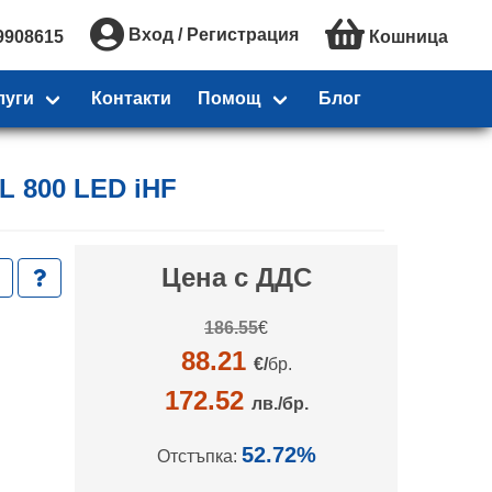
Вход / Регистрация
9908615
Кошница
луги
Контакти
Помощ
Блог
 L 800 LED iHF
Цена с ДДС
186.55
€
88.21
€/
бр.
172.52
лв./бр.
52.72%
Отстъпка: