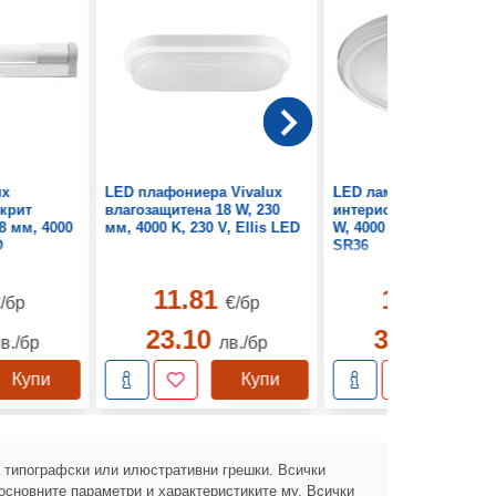
ux
LED плафониера Vivalux
LED лампа Vivalux
ткрит
влагозащитена 18 W, 230
интериорна със сензо
8 мм, 4000
мм, 4000 K, 230 V, Ellis LED
W, 4000 K, 230 V, LED
D
SR36
11.81
19.22
/бр
€/бр
€/бр
23.10
37.59
в./бр
лв./бр
лв./б
Купи
Купи
Ку
а типографски или илюстративни грешки. Всички
основните параметри и характеристиките му. Всички