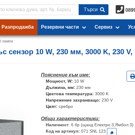
Търси
089
Разпродажба
Резервни части
Сервиз
Ус
D лампи
 сензор 10 W, 230 мм, 3000 K, 230 V,
Мощност, W:
10 W
Дължина, мм:
230 мм
Цветова температура:
3000 K
Напрежение захранващо:
230 V
Цвят:
сребро
Наличност
: 6 бр (щанд Електро:3,Ямбол:3)
Код на артикул:
071 SNL 123