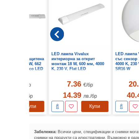
ампа Vivalux
LED лампа Vivalux
LED лампа 
шлена влагозащитена
интериорна за открит
със сензор 
рит монтаж 18 W, 662
монтаж 18 W, 600 мм, 4000
4000 K, 230
00 K, 230 V, Atico LED
K, 230 V, Flat LED
SR16 W
10.47
7.36
20
€/бр
€/бр
20.47
14.39
40
лв./бр
лв./бр
Купи
Купи
Забележка:
Всички цени, спецификации и снимки могат
снимки на продукти са илюстративни. Възможно е разм