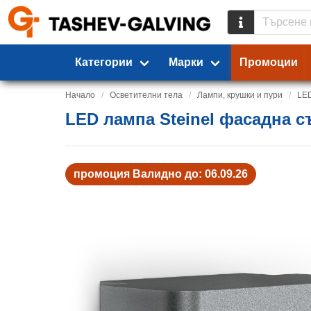
Категории
Марки
Промоции
Начало
Осветителни тела
Лампи, крушки и пури
LE
LED лампа Steinel фасадна със
промоция Валидно до: 06.09.26