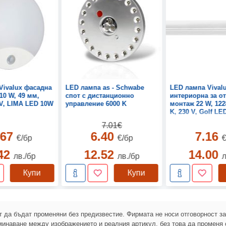
Vivalux фасадна
LED лампа as - Schwabe
LED лампа Vival
10 W, 49 мм,
спот с дистанционно
интериорна за о
 V, LIMA LED 10W
управление 6000 K
монтаж 22 W, 122
K, 230 V, Golf LE
7.01€
.67
6.40
7.16
€/бр
€/бр
€
.42
12.52
14.00
лв./бр
лв./бр
л
Купи
Купи
 да бъдат променяни без предизвестие. Фирмата не носи отговорност з
инаване между изображението и реалния артикул, без това да променя 