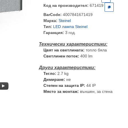
Код на производител:
671419
BarCode:
4007841671419
Марка:
Steinel
Тип:
LED лампа Steinel
Гаранция:
3 год.
Цвят на светлината:
топло бяла
Светлинен поток:
400 lm
Тегло:
2.7 kg
Димиране:
не
Степен на защита IP:
44 IP
Място за монтаж:
външен, за стена