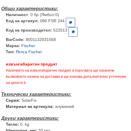
Наличност
: 0 бр (Ямбол:0)
Код на артикул:
086 FSR 244
Код на производител:
522513
BarCode:
8001132031568
Марка:
Fischer
Тип:
Релса Fischer
извънгабаритен продукт
Наличието на извънгабаритен продукт в поръчката ще ограничи
възможните начини на доставка и ще изисква допълнително уточнение
на цената ѝ.
Серия:
SolarFix
Материал на артикула:
алуминий
Тегло:
0. kg
Широчина, мм:
40 мм