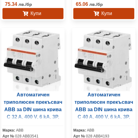
75.34
65.06
лв.
/
бр
лв.
/
бр
Купи
Купи
Автоматичен
Автоматичен
триполюсен прекъсвач
триполюсен прекъсвач
ABB за DIN шина крива
ABB за DIN шина крива
C 32 A, 400 V, 6 kA, 3P,
C 40 A, 400 V, 6 kA, 3P,
S203-C32
S203-C40
Марка:
ABB
Марка:
ABB
Арт №
028 ABB3541
Арт №
028 ABB4193