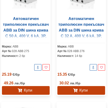
Автоматичен
Автоматичен
триполюсен прекъсвач
триполюсен прекъсвач
ABB за DIN шина крива
ABB за DIN шина крива
C 50 A, 400 V, 6 kA, 3P,
C 32 A, 400 V, 6 kA, 3P,
SH203-C50
SH203
Марка:
ABB
Марка:
ABB
Арт №
028 ABB 275
Арт №
028 ABB 276
Наличност:
2 бр
Наличност:
14 бр
25.19
15.35
€
/
бр
€
/
бр
49.26
30.02
лв.
/
бр
лв.
/
бр
Купи
Купи