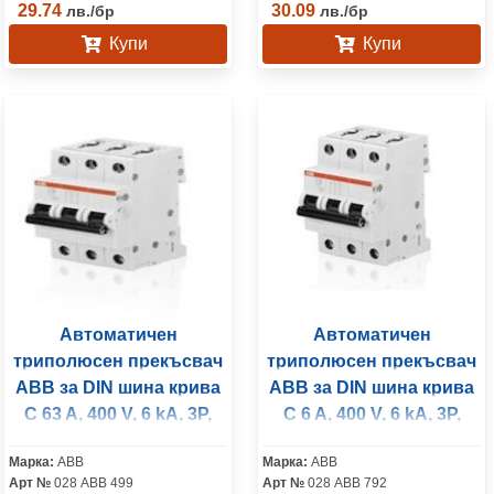
29.74
30.09
лв.
/
бр
лв.
/
бр
Купи
Купи
Автоматичен
Автоматичен
триполюсен прекъсвач
триполюсен прекъсвач
ABB за DIN шина крива
ABB за DIN шина крива
C 63 A, 400 V, 6 kA, 3P,
C 6 A, 400 V, 6 kA, 3P,
SH203-C63
S203-C6
Марка:
ABB
Марка:
ABB
Арт №
028 ABB 499
Арт №
028 ABB 792