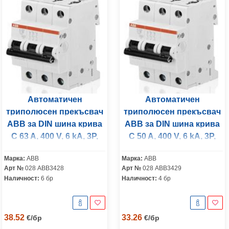
Автоматичен
Автоматичен
триполюсен прекъсвач
триполюсен прекъсвач
ABB за DIN шина крива
ABB за DIN шина крива
C 63 A, 400 V, 6 kA, 3P,
C 50 A, 400 V, 6 kA, 3P,
S203-C63
S203-C50
Марка:
ABB
Марка:
ABB
Арт №
028 ABB3428
Арт №
028 ABB3429
Наличност:
6 бр
Наличност:
4 бр
38.52
33.26
€
/
бр
€
/
бр