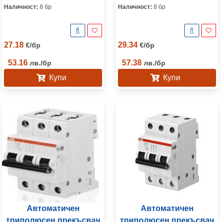
Наличност:
8 бр
Наличност:
8 бр
27.18
29.34
€
/
бр
€
/
бр
53.16
57.38
лв.
/
бр
лв.
/
бр
Купи
Купи
Автоматичен
Автоматичен
триполюсен прекъсвач
триполюсен прекъсвач