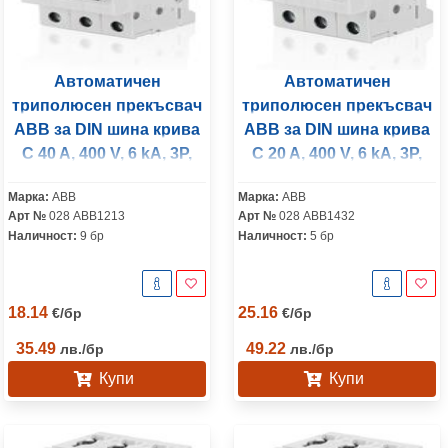
Автоматичен
Автоматичен
триполюсен прекъсвач
триполюсен прекъсвач
ABB за DIN шина крива
ABB за DIN шина крива
C 40 A, 400 V, 6 kA, 3P,
C 20 A, 400 V, 6 kA, 3P,
SH203-C40
S203-C20
Марка:
ABB
Марка:
ABB
Арт №
028 ABB1213
Арт №
028 ABB1432
Наличност:
9 бр
Наличност:
5 бр
18.14
25.16
€
/
бр
€
/
бр
35.49
49.22
лв.
/
бр
лв.
/
бр
Купи
Купи