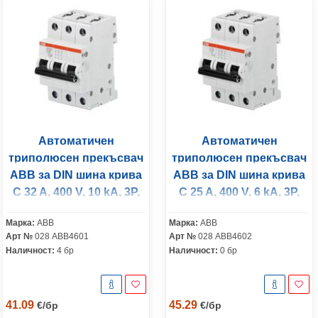
Автоматичен
Автоматичен
триполюсен прекъсвач
триполюсен прекъсвач
ABB за DIN шина крива
ABB за DIN шина крива
C 32 A, 400 V, 10 kA, 3P,
C 25 A, 400 V, 6 kA, 3P,
S203M-C32
S203-D25
Марка:
ABB
Марка:
ABB
Арт №
028 ABB4601
Арт №
028 ABB4602
Наличност:
4 бр
Наличност:
0 бр
41.09
45.29
€
/
бр
€
/
бр