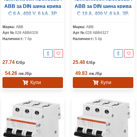
ABB за DIN шина крива
ABB за DIN шина крива
C 6 A, 400 V, 6 kA, 3P,
C 10 A, 400 V, 6 kA, 3P,
S203-C6
S203-C10
Марка:
ABB
Марка:
ABB
Арт №
028 ABB4326
Арт №
028 ABB4327
Наличност:
7 бр
Наличност:
5 бр
27.74
25.48
€
/
бр
€
/
бр
54.26
49.83
лв.
/
бр
лв.
/
бр
Купи
Купи