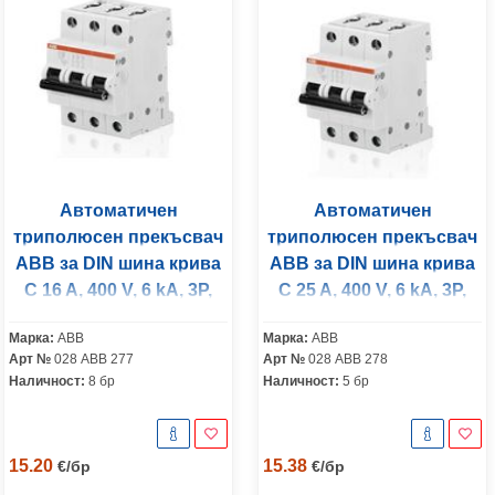
Автоматичен
Автоматичен
триполюсен прекъсвач
триполюсен прекъсвач
ABB за DIN шина крива
ABB за DIN шина крива
C 16 A, 400 V, 6 kA, 3P,
C 25 A, 400 V, 6 kA, 3P,
SH203-C16
SH203-C25
Марка:
ABB
Марка:
ABB
Арт №
028 ABB 277
Арт №
028 ABB 278
Наличност:
8 бр
Наличност:
5 бр
15.20
15.38
€
/
бр
€
/
бр