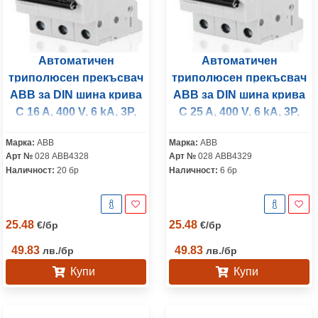
Автоматичен
Автоматичен
триполюсен прекъсвач
триполюсен прекъсвач
ABB за DIN шина крива
ABB за DIN шина крива
C 16 A, 400 V, 6 kA, 3P,
C 25 A, 400 V, 6 kA, 3P,
S203-C16
S203-C25
Марка:
ABB
Марка:
ABB
Арт №
028 ABB4328
Арт №
028 ABB4329
Наличност:
20 бр
Наличност:
6 бр
25.48
25.48
€
/
бр
€
/
бр
49.83
49.83
лв.
/
бр
лв.
/
бр
Купи
Купи