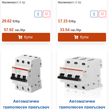
Наличност:
6 бр
Наличност:
0 бр
29.62
17.15
€
/
бр
€
/
бр
57.92
33.54
лв.
/
бр
лв.
/
бр
Купи
Купи
Автоматичен
Автоматичен
триполюсен прекъсвач
триполюсен прекъсвач