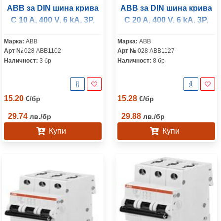
ABB за DIN шина крива
ABB за DIN шина крива
C 10 A, 400 V, 6 kA, 3P,
C 20 A, 400 V, 6 kA, 3P,
SH203-C10
SH203-C20
Марка:
ABB
Марка:
ABB
Арт №
028 ABB1102
Арт №
028 ABB1127
Наличност:
3 бр
Наличност:
8 бр
15.20
15.28
€
/
бр
€
/
бр
29.74
29.88
лв.
/
бр
лв.
/
бр
Купи
Купи