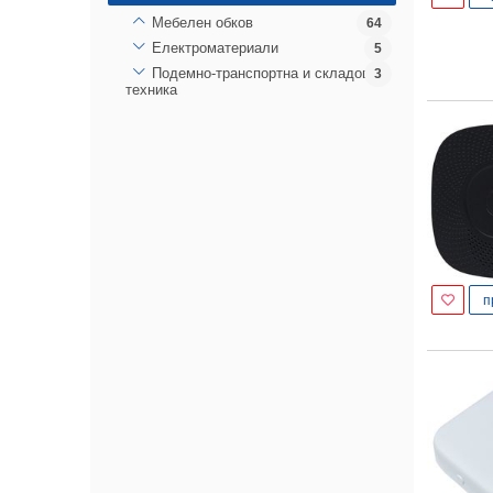
Мебелен обков
64
Електроматериали
5
Подемно-транспортна и складова
3
техника
п