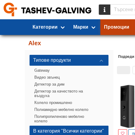
Категории
Марки
Промоции
Alex
Подреди
Типове продукти
Gateway
Видео звънец
Детектор за дим
Детектор за качеството на
въздуха
Колело промишлено
Полиамидно мебелно колело
Полипропиленово мебелно
колело
В категория "Всички категории"
п