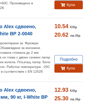
 +60C. Произведено в
Купи
28.
10.54
 Alex сдвоено,
€/
бр
hite BP 2-0040
20.62
лв./
бр
проектирани за: Фризери.
Обзавеждане за магазини.
есована стомана до 2 мм.
 се глава с двоен сачмен лагер
Подробно
ени колела. Плъзгащ лагер. Бяло
ло. Работна температура: -20С
Купи
 в съответствие с EN 12528.
12.93
 Alex сдвоено,
€/
бр
м, 90 кг, I-White BP
25.30
лв./
бр