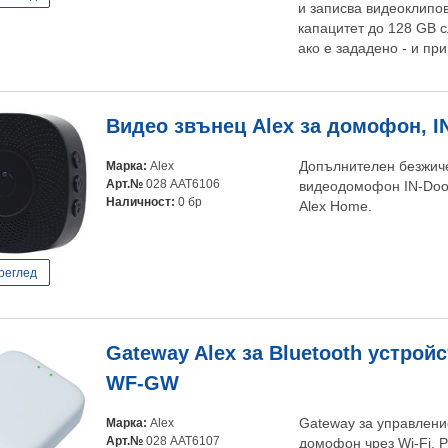
и записва видеоклипов
капацитет до 128 GB с
ако е зададено - и при 
Видео звънец Alex за домофон, IN
Марка:
Alex
Допълнителен безжиче
Арт.№
028 AAT6106
видеодомофон IN-Door
Наличност:
0 бр
Alex Home.
реглед
Gateway Alex за Bluetooth устрой
WF-GW
Марка:
Alex
Gateway за управление
Арт.№
028 AAT6107
домофон чрез Wi-Fi. 