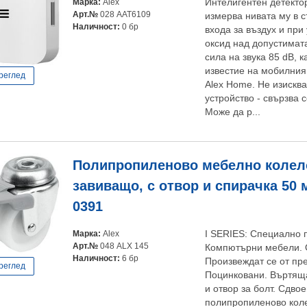
Марка:
Alex
Интелигентен детектор
Арт.№
028 AAT6109
измерва нивата му в 
Наличност:
0 бр
входа за въздух и при
оксид над допустимат
сила на звука 85 dB, 
известие на мобилни
реглед
Alex Home. Не изискв
устройство - свързва 
Може да р...
Полипропиленово мебелно колело
завиващо, с отвор и спирачка 50 мм
0391
Марка:
Alex
I SERIES: Специално 
Арт.№
048 ALX 145
Компютърни мебели. 
Наличност:
6 бр
Произвеждат се от пр
реглед
Поцинковани. Въртяща
и отвор за болт. Сдво
полипропиленово коле