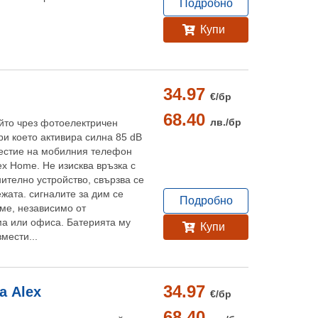
Подробно
Купи
34.97
€/
бр
68.40
лв./
бр
ойто чрез фотоелектричен
ри което активира силна 85 dB
вестие на мобилния телефон
ex Home. Не изисква връзка с
ително устройство, свързва се
жата. сигналите за дим се
Подробно
еме, независимо от
ма или офиса. Батерията му
Купи
мести...
34.97
а Alex
€/
бр
68.40