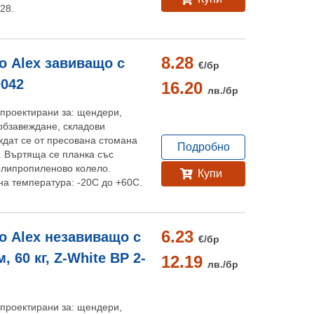
28.
8.28
 Alex завиващо с
€/
бр
0042
16.20
лв./
бр
проектирани за: щендери,
обзавеждане, складови
дат се от пресована стомана
Подробно
. Въртяща се планка със
олипропиленово колело.
Купи
на температура: -20С до +60C.
6.23
 Alex незавиващо с
€/
бр
 60 кг, Z-White BP 2-
12.19
лв./
бр
проектирани за: щендери,