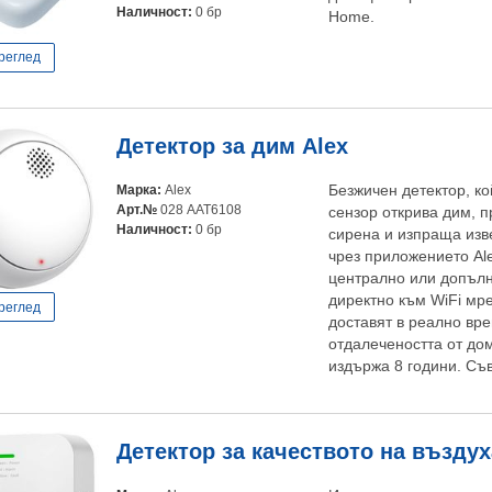
Наличност:
0 бр
Home.
реглед
Детектор за дим Alex
Марка:
Alex
Безжичен детектор, к
Арт.№
028 AAT6108
сензор открива дим, п
Наличност:
0 бр
сирена и изпраща из
чрез приложението Al
централно или допълн
директно към WiFi мре
реглед
доставят в реално вр
отдалечеността от до
издържа 8 години. Съв
Детектор за качеството на въздух