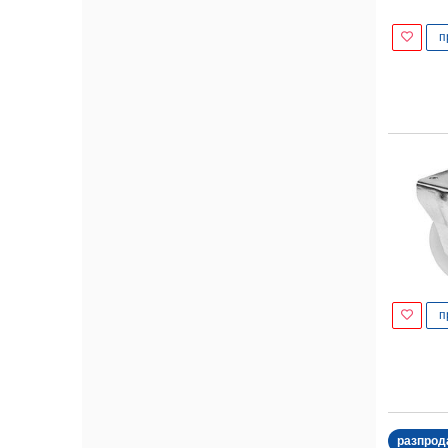
п
п
разпрод