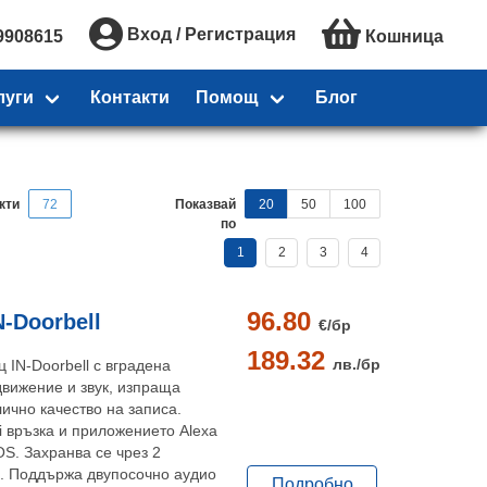
Вход / Регистрация
9908615
Кошница
луги
Контакти
Помощ
Блог
кти
72
Показвай
20
50
100
по
1
2
3
4
96.80
-Doorbell
€/
бр
189.32
лв./
бр
 IN-Doorbell с вградена
движение и звук, изпраща
лично качество на записа.
i връзка и приложението Alexa
OS. Захранва се чрез 2
. Поддържа двупосочно аудио
Подробно