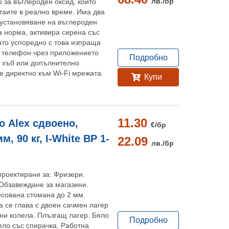
лв./
бр
 за въглероден оксид, който
стаите в реално време. Има два
 установяване на въглероден
а норма, активира сирена със
като успоредно с това изпраща
я телефон чрез приложението
Подробно
а хъб или допълнително
се директно към Wi-Fi мрежата.
Купи
11.30
 Alex сдвоено,
€/
бр
, 90 кг, I-White BP 1-
22.09
лв./
бр
проектирани за: Фризери.
Обзавеждане за магазини.
есована стомана до 2 мм.
 се глава с двоен сачмен лагер
ени колела. Плъзгащ лагер. Бяло
Подробно
ло със спирачка. Работна