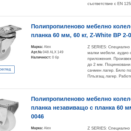
съответствие с EN 125
Полипропиленово мебелно колело
планка 60 мм, 60 кг, Z-White BP 2-
Марка:
Alex
Z SERIES: Специално 
Арт.№
048 ALX 149
малки мебели. аудио 
Наличност:
0 бр
приложения. Произвеж
до 2 мм. Поцинковани
реглед
сачмен лагер. Бяло п
Плъзгащ лагер. Работ
Полипропиленово мебелно колело
планка незавиващо с планка 60 мм,
0046
Марка:
Alex
Z SERIES: Специално 