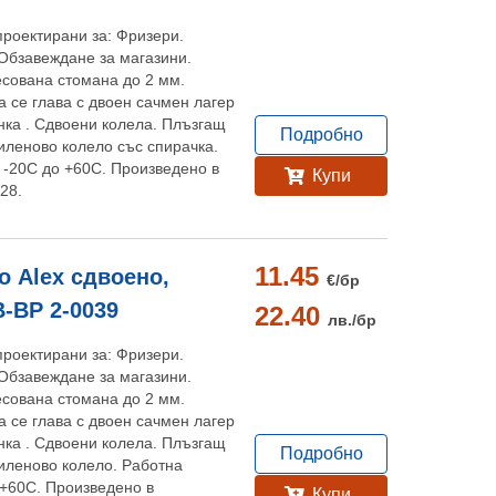
проектирани за: Фризери.
Обзавеждане за магазини.
есована стомана до 2 мм.
 се глава с двоен сачмен лагер
нка . Сдвоени колела. Плъзгащ
Подробно
иленово колело със спирачка.
 -20С до +60C. Произведено в
Купи
28.
11.45
 Alex сдвоено,
€/
бр
B-BP 2-0039
22.40
лв./
бр
проектирани за: Фризери.
Обзавеждане за магазини.
есована стомана до 2 мм.
 се глава с двоен сачмен лагер
нка . Сдвоени колела. Плъзгащ
Подробно
иленово колело. Работна
 +60C. Произведено в
Купи