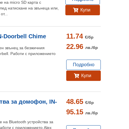
е на micro SD карта с
лед натискане на звънеца или,
Купи
от...
11.74
-Doorbell Chime
€/
бр
22.96
лв./
бр
н звънец за безжичния
bell. Работи с приложението
Подробно
Купи
48.65
ства за домофон, IN-
€/
бр
95.15
лв./
бр
 на Bluetooth устройства за
Работи с приложението Alex