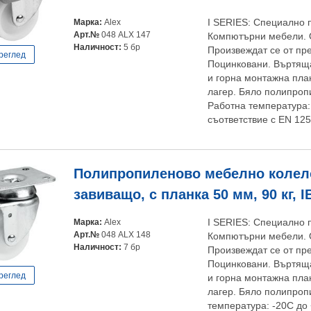
Марка:
Alex
I SERIES: Специално 
Арт.№
048 ALX 147
Компютърни мебели. 
Наличност:
5 бр
Произвеждат се от пр
реглед
Поцинковани. Въртяща
и горна монтажна пла
лагер. Бяло полипроп
Работна температура:
съответствие с EN 125
Полипропиленово мебелно колело
завиващо, с планка 50 мм, 90 кг, I
Марка:
Alex
I SERIES: Специално 
Арт.№
048 ALX 148
Компютърни мебели. 
Наличност:
7 бр
Произвеждат се от пр
Поцинковани. Въртяща
реглед
и горна монтажна пла
лагер. Бяло полипроп
температура: -20С до