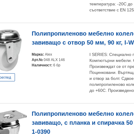
температура: -20С до
съответствие с EN 125
Полипропиленово мебелно колело
завиващо с отвор 50 мм, 90 кг, I-W
Марка:
Alex
I SERIES: Специално 
Арт.№
048 ALX 146
Компютърни мебели. 
Наличност:
6 бр
Произвеждат се от пр
Поцинковани. Въртяща
реглед
и отвор за болт. Сдво
полипропиленово коле
до +60C. Произведено
Полипропиленово мебелно колело
завиващо, с планка и спирачка 50 м
1-0390