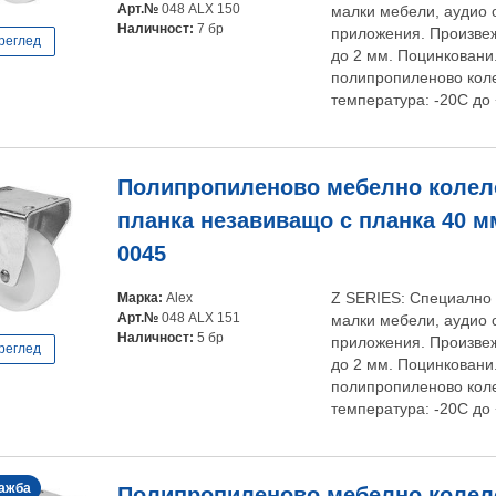
Арт.№
048 ALX 150
малки мебели, аудио 
Наличност:
7 бр
приложения. Произвеж
реглед
до 2 мм. Поцинковани
полипропиленово коле
температура: -20С до
Полипропиленово мебелно колело
планка незавиващо с планка 40 мм,
0045
Марка:
Alex
Z SERIES: Специално 
Арт.№
048 ALX 151
малки мебели, аудио 
Наличност:
5 бр
приложения. Произвеж
реглед
до 2 мм. Поцинковани
полипропиленово коле
температура: -20С до
ажба
Полипропиленово мебелно колело