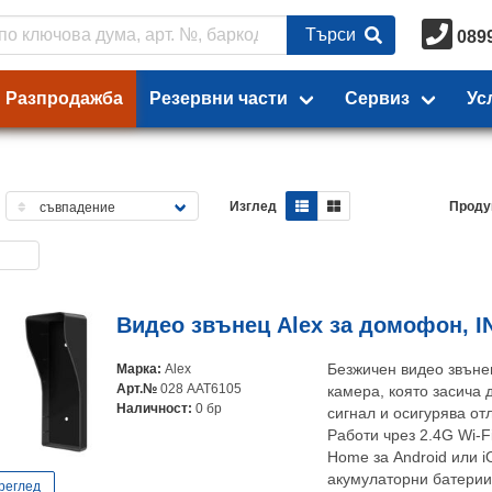
Търси
089
Разпродажба
Резервни части
Сервиз
Ус
Изглед
Проду
Видео звънец Alex за домофон, IN
Марка:
Alex
Безжичен видео звънец
Арт.№
028 AAT6105
камера, която засича 
Наличност:
0 бр
сигнал и осигурява от
Работи чрез 2.4G Wi-F
Home за Android или i
акумулаторни батерии
реглед