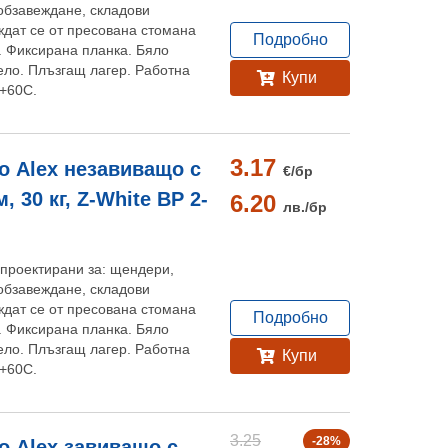
обзавеждане, складови
дат се от пресована стомана
Подробно
. Фиксирана планка. Бяло
ло. Плъзгащ лагер. Работна
Купи
 +60C.
3.17
 Alex незавиващо с
€/
бр
 30 кг, Z-White BP 2-
6.20
лв./
бр
проектирани за: щендери,
обзавеждане, складови
дат се от пресована стомана
Подробно
. Фиксирана планка. Бяло
ло. Плъзгащ лагер. Работна
Купи
 +60C.
3.25
-28%
 Alex завиващо с