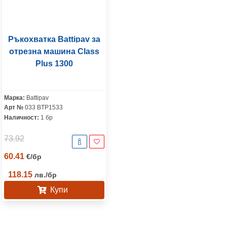
Ръкохватка Battipav за
отрезна машина Class
Plus 1300
Марка:
Battipav
Арт №
033 BTP1533
Наличност:
1 бр
73.92
60.41
€
/
бр
118.15
лв.
/
бр
Купи