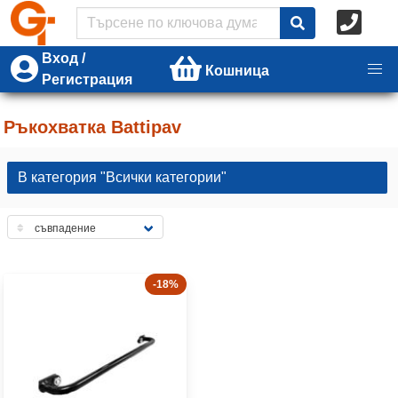
Вход /
Кошница
Регистрация
Ръкохватка Battipav
В категория "Всички категории"
-18%