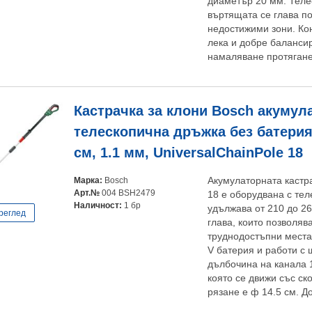
диаметър 20 мм. Теле
въртящата се глава по
недостижими зони. Ко
лека и добре балансир
намаляване протяганет
Кастрачка за клони Bosch акумул
телескопична дръжка без батерия 
см, 1.1 мм, UniversalChainPole 18
Марка:
Bosch
Акумулаторната кастра
Арт.№
004 BSH2479
18 е оборудвана с тел
Наличност:
1 бр
удължава от 210 до 26
реглед
глава, които позволяв
труднодостъпни места 
V батерия и работи с 
дълбочина на канала 1
която се движи със ск
рязане е ф 14.5 см. До