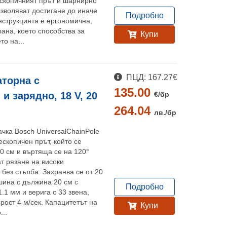
скопичният прът и шарнирно
зволяват достигане до иначе
Подробно
нструкцията е ергономична,
ана, което способства за
Купи
о на...
ПЦД: 167.27€
аторна с
135.00
€/
бр
и зарядно, 18 V, 20
264.04
лв./
бр
чка Bosch UniversalChainPole
ескопичен прът, който се
0 см и въртяща се на 120°
ат рязане на високи
без стълба. Захранва се от 20
шина с дължина 20 см с
Подробно
.1 мм и верига с 33 звена,
орост 4 м/сек. Капацитетът на
Купи
...