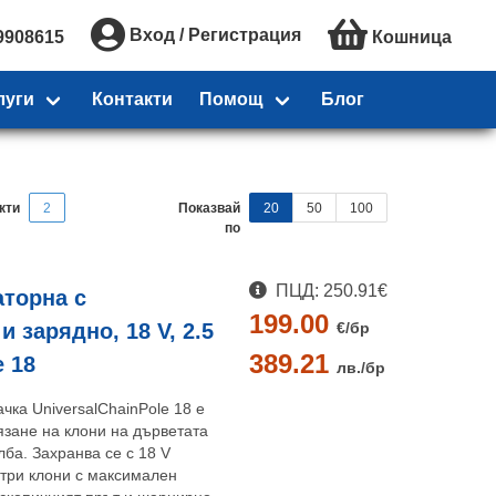
Вход / Регистрация
9908615
Кошница
луги
Контакти
Помощ
Блог
кти
2
Показвай
20
50
100
по
ПЦД: 250.91€
аторна с
199.00
€/
бр
 зарядно, 18 V, 2.5
389.21
e 18
лв./
бр
чка UniversalChainPole 18 е
язане на клони на дърветата
лба. Захранва се с 18 V
стри клони с максимален