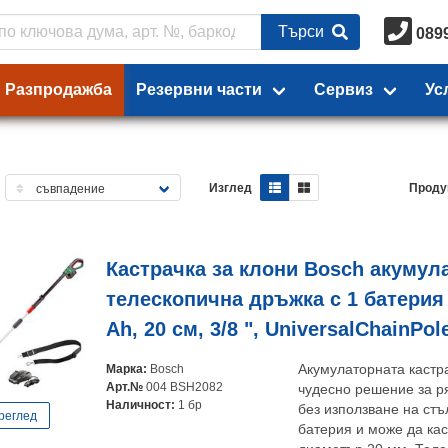
Търси
089
Разпродажба
Резервни части
Сервиз
Ус
Изглед
Проду
Кастрачка за клони Bosch акумул
телескопична дръжка с 1 батерия и
Ah, 20 см, 3/8 ", UniversalChainPol
Марка:
Bosch
Акумулаторната кастра
Арт.№
004 BSH2082
чудесно решение за р
Наличност:
1 бр
без използване на стъ
реглед
батерия и може да ка