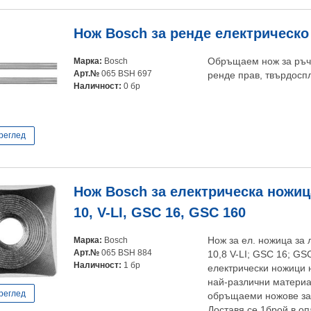
Нож Bosch за ренде електрическо
Марка:
Bosch
Обръщаем нож за ръчн
Арт.№
065 BSH 697
ренде прав, твърдоспл
Наличност:
0 бр
реглед
Нож Bosch за електрическа ножи
10, V-LI, GSC 16, GSC 160
Марка:
Bosch
Нож за ел. ножица за
Арт.№
065 BSH 884
10,8 V-LI; GSC 16; GSC
Наличност:
1 бр
електрически ножици 
най-различни материа
реглед
обръщаеми ножове за
Доставя се 1брой в оп