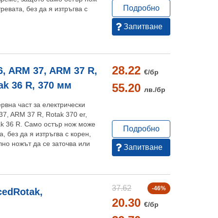
Подробно
ревата, без да я изтръгва с
Запитване
28.22
, ARM 37, ARM 37 R,
€/
бр
tak 36 R, 370 мм
55.20
лв./
бр
рвна част за електрически
7, ARM 37 R, Rotak 370 er,
ak 36 R. Само остър нож може
Подробно
, без да я изтръгва с корен,
лно ножът да се заточва или
Запитване
37.62
-46%
cedRotak,
20.30
€/
бр