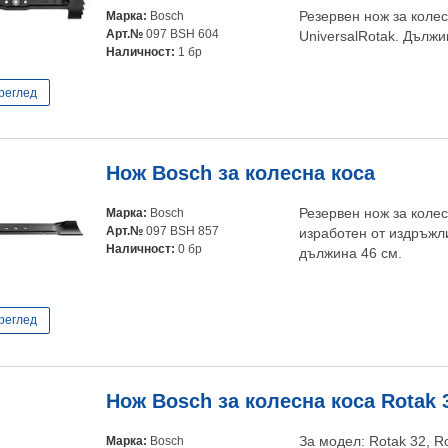
Марка:
Bosch
Резервен нож за коле
Арт.№
097 BSH 604
UniversalRotak. Дължи
Наличност:
1 бр
реглед
Нож Bosch за колесна коса
Марка:
Bosch
Резервен нож за коле
Арт.№
097 BSH 857
изработен от издръжл
Наличност:
0 бр
дължина 46 см.
реглед
Нож Bosch за колесна коса Rotak 
Марка:
Bosch
За модел: Rotak 32, Ro