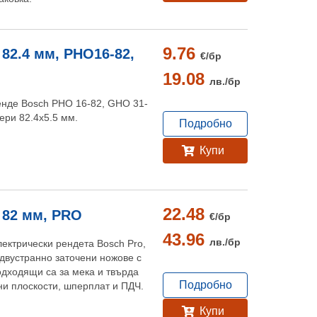
9.76
82.4 мм, PHO16-82,
€/
бр
19.08
лв./
бр
енде Bosch PHO 16-82, GHO 31-
ери 82.4х5.5 мм.
Подробно
Купи
22.48
 82 мм, PRO
€/
бр
43.96
лв./
бр
лектрически рендета Bosch Pro,
двустранно заточени ножове с
одходящи са за мека и твърда
Подробно
и плоскости, шперплат и ПДЧ.
Купи