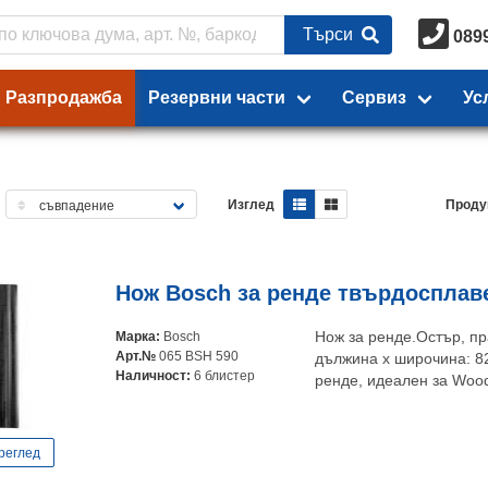
Търси
089
Разпродажба
Резервни части
Сервиз
Ус
Изглед
Проду
Нож Bosch за ренде твърдосплав
Марка:
Bosch
Нож за ренде.Остър, пр
Арт.№
065 BSH 590
дължина x широчина: 82
Наличност:
6 блистер
ренде, идеален за Wood
реглед