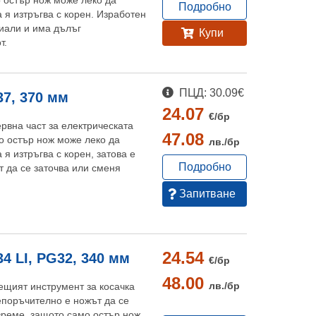
 остър нож може леко да
Подробно
а я изтръгва с корен. Изработен
риали и има дълъг
Купи
т.
ПЦД: 30.09€
37, 370 мм
24.07
€/
бр
рвна част за електрическата
47.08
мо остър нож може леко да
лв./
бр
 я изтръгва с корен, затова е
Подробно
 да се заточва или сменя
Запитване
24.54
4 LI, PG32, 340 мм
€/
бр
48.00
лв./
бр
ещият инструмент за косачка
епоръчително е ножът да се
време, защото само остър нож