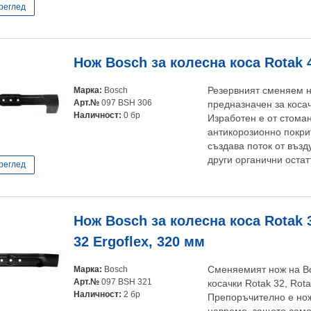
реглед
Нож Bosch за колесна коса Rotak 4
Марка:
Bosch
Резервният сменяем н
Арт.№
097 BSH 306
предназначен за косач
Наличност:
0 бр
Изработен е от стоман
антикорозионно покр
създава поток от възд
други органични остат
реглед
Нож Bosch за колесна коса Rotak 3
32 Ergoflex, 320 мм
Марка:
Bosch
Сменяемият нож на B
Арт.№
097 BSH 321
косачки Rotak 32, Rota
Наличност:
2 бр
Препоръчително е нож