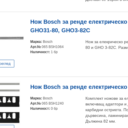
Нож Bosch за ренде електрическо 
GHO31-80, GHO3-82C
Марка:
Bosch
Нож за елекрическо р
Арт.№
065 BSH1064
80 и GHO 3-82C. Разм
Наличност:
1 бр
реглед
Нож Bosch за ренде електрическо
Марка:
Bosch
Комплект ножове за е
Арт.№
065 BSH1240
включващ адаптори и 
Наличност:
0 бр
карбидни остриета. П
дървесина, ламиниран
Дължина 82 мм.