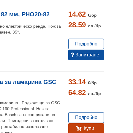
14.62
 82 мм, PHO20-82
€/
бр
28.59
лв./
бр
о електрическо ренде. Нож за
авен, 35°.
Подробно
Запитване
33.14
ца за ламарина GSC
€/
бр
64.82
лв./
бр
 ламарина . Подходящи за GSC
 160 Professional. Нож за
на Bosch за лесно рязане на
Подробно
ли. Пригодени за заточване
 рентабилно използване.
Купи
аковка.