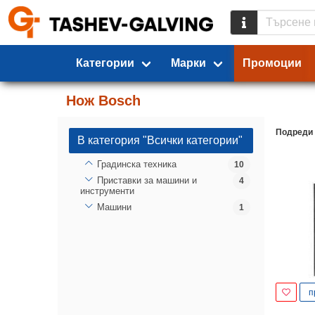
Категории
Марки
Промоции
Нож Bosch
Подреди
В категория "Всички категории"
Градинска техника
10
Приставки за машини и
4
инструменти
Машини
1
п