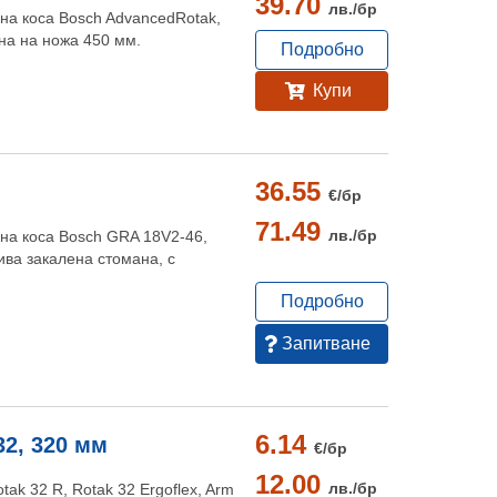
39.70
лв./
бр
сна коса Bosch AdvancedRotak,
на на ножа 450 мм.
Подробно
Купи
36.55
€/
бр
71.49
лв./
бр
сна коса Bosch GRA 18V2-46,
ива закалена стомана, с
Подробно
Запитване
6.14
32, 320 мм
€/
бр
12.00
лв./
бр
tak 32 R, Rotak 32 Ergoflex, Arm