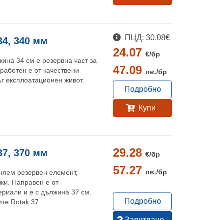
ПЦД: 30.08€
34, 340 мм
24.07
€/
бр
ина 34 см е резервна част за
47.09
зработен е от качествени
лв./
бр
г експлоатационен живот.
Подробно
Купи
29.28
37, 370 мм
€/
бр
57.27
лв./
бр
няем резервен елемент,
ки. Направен е от
ериали и е с дължина 37 см.
Подробно
те Rotak 37.
Запитване