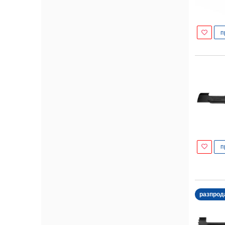
п
п
разпрод