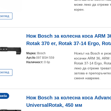
може леко да отреже т
корен.
реглед
Нож Bosch за колесна коса ARM 36
Rotak 370 er, Rotak 37-14 Ergo, Ro
Марка:
Bosch
Ножът на Bosch е резе
Арт.№
097 BSH 559
косачки ARM 36, ARM 3
Наличност:
0 бр
Rotak 37-14 Ergo, Rot
леко да отреже тревата
реглед
затова е препоръчите
сменя навреме.
ажба
Нож Bosch за колесна коса Advan
UniversalRotak, 450 мм