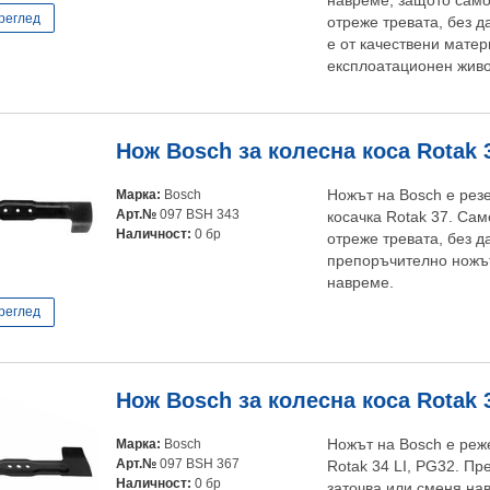
навреме, защото само
реглед
отреже тревата, без д
е от качествени мате
експлоатационен живо
Нож Bosch за колесна коса Rotak 
Марка:
Bosch
Ножът на Bosch е резе
Арт.№
097 BSH 343
косачка Rotak 37. Са
Наличност:
0 бр
отреже тревата, без да
препоръчително ножът
навреме.
реглед
Нож Bosch за колесна коса Rotak 3
Марка:
Bosch
Ножът на Bosch е реж
Арт.№
097 BSH 367
Rotak 34 LI, PG32. Пр
Наличност:
0 бр
заточва или сменя на