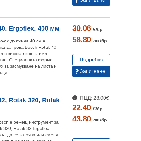
30.06
0, Ergoflex, 400 мм
€/
бр
58.80
лв./
бр
ож с дължина 40 см е
ка за трева Bosch Rotak 40.
а с висока якост и има
Подробно
итие. Специалната форма
ух за засмукване на листа и
Запитване
ъци.
ПЦД: 28.00€
2, Rotak 320, Rotak
22.40
€/
бр
43.80
лв./
бр
osch е режещ инструмент за
k 320, Rotak 32 Ergoflex.
ът да се заточва или сменя