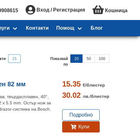
Вход / Регистрация
9908615
Кошница
луги
Контакти
Помощ
Блог
кти
15
Показвай
20
50
100
по
15.35
ен 82 мм
€/
блистер
30.02
лв./
блистер
ав, твърдасплавен, 40°,
 x 5.5 mm. Остър нож за
razor-система на Bosch.
Подробно
Купи