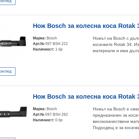
реглед
Нож Bosch за колесна коса Rotak 
Марка:
Bosch
Ножът на Bosch с дълж
Арт.№
097 BSH 222
косачките Rotak 34. И
Наличност:
1 бр
материали и има дълъ
реглед
Нож Bosch за колесна коса Rotak 
Марка:
Bosch
Ножът на Bosch е сме
Арт.№
097 BSH 282
предназначен за косач
Наличност:
0 бр
висококачествени мат
Подходящ е за косачки