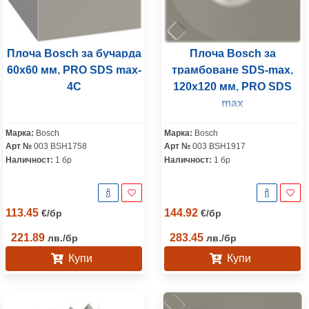
Плоча Bosch за бучарда
Плоча Bosch за
60x60 мм, PRO SDS max-
трамбоване SDS-max,
4C
120x120 мм, PRO SDS
max
Марка:
Bosch
Марка:
Bosch
Арт №
003 BSH1758
Арт №
003 BSH1917
Наличност:
1 бр
Наличност:
1 бр
113.45
144.92
€
/
бр
€
/
бр
221.89
283.45
лв.
/
бр
лв.
/
бр
Купи
Купи