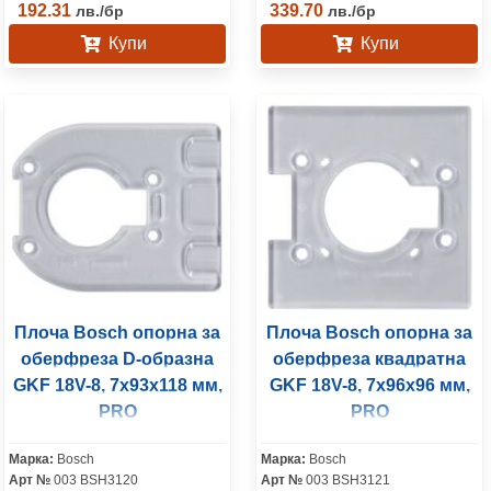
192.31
339.70
лв.
/
бр
лв.
/
бр
Купи
Купи
Плоча Bosch опорна за
Плоча Bosch опорна за
оберфреза D-образна
оберфреза квадратна
GKF 18V-8, 7x93x118 мм,
GKF 18V-8, 7x96x96 мм,
PRO
PRO
Марка:
Bosch
Марка:
Bosch
Арт №
003 BSH3120
Арт №
003 BSH3121