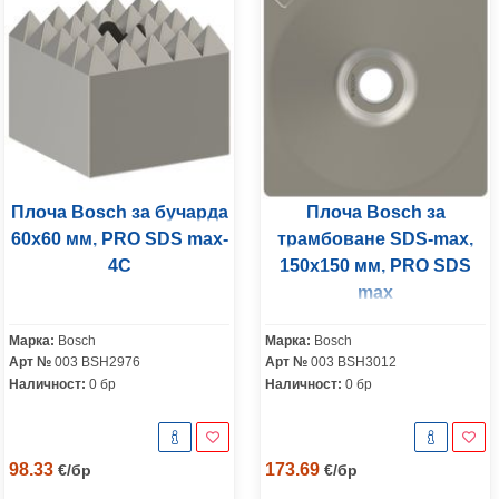
Плоча Bosch за бучарда
Плоча Bosch за
60x60 мм, PRO SDS max-
трамбоване SDS-max,
4C
150x150 мм, PRO SDS
max
Марка:
Bosch
Марка:
Bosch
Арт №
003 BSH2976
Арт №
003 BSH3012
Наличност:
0 бр
Наличност:
0 бр
98.33
173.69
€
/
бр
€
/
бр