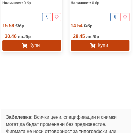
Наличност:
0 бр
Наличност:
0 бр
15.58
14.54
€
/
бр
€
/
бр
30.46
28.45
лв.
/
бр
лв.
/
бр
Купи
Купи
Забележка:
Всички цени, спецификации и снимки
могат да бъдат променяни без предизвестие.
Фирмата не носи отговорност за типографски или