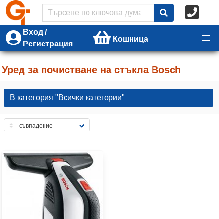
Вход /
Кошница
Регистрация
Уред за почистване на стъкла Bosch
В категория "Всички категории"