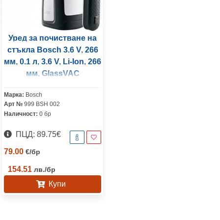
Уред за почистване на
стъкла Bosch 3.6 V, 266
мм, 0.1 л, 3.6 V, Li-Ion, 266
мм, GlassVAC
Марка:
Bosch
Арт №
999 BSH 002
Наличност:
0 бр
ПЦД: 89.75€
79.00
€
/
бр
154.51
лв.
/
бр
Купи