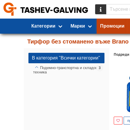
Категории
Марки
Промоции
Тирфор без стоманено въже Brano
Подреди
В категория "Всички категории"
Подемно-транспортна и складова
3
техника
п