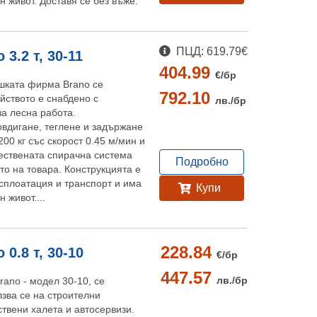
 живот. Доставя се без въже.
ПЦД: 619.79€
3.2 т, 30-11
404.99
€/
бр
шката фирма Brano се
792.10
йството е снабдено с
лв./
бр
а лесна работа.
овдигане, теглене и задържане
200 кг със скорост 0.45 м/мин и
чествената спирачна система
Подробно
о на товара. Конструкцията е
сплоатация и транспорт и има
Купи
 живот....
228.84
0.8 т, 30-10
€/
бр
447.57
лв./
бр
ano - модел 30-10, се
зва се на строителни
твени халета и автосервизи.