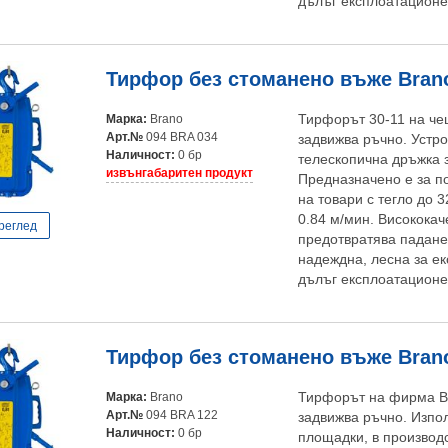
дълъг експлоатационен
Тирфор без стоманено въже Brano 
Марка:
Brano
Тирфорът 30-11 на че
Арт.№
094 BRA 034
задвижва ръчно. Устро
Наличност:
0 бр
телескопична дръжка з
извънгабаритен продукт
Предназначено е за п
на товари с тегло до 3
0.84 м/мин. Високока
реглед
предотвратява паданет
надеждна, лесна за ек
дълъг експлоатационен
Тирфор без стоманено въже Brano 
Марка:
Brano
Тирфорът на фирма Br
Арт.№
094 BRA 122
задвижва ръчно. Изпол
Наличност:
0 бр
площадки, в производс