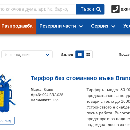
Търси
089
Разпродажба
Резервни части
Сервиз
Ус
Изглед
Проду
Тирфор без стоманено въже Brano 
Марка:
Brano
Тирфорът модел 30-00
Арт.№
094 BRA 028
предназначен за повди
Наличност:
0 бр
товари с тегло до 1600
Устройството е снабде
лесна работа. Високо
предотвратява паданет
реглед
надеждна, лесна за ек