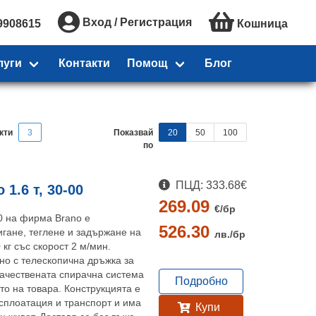
Вход / Регистрация
9908615
Кошница
луги
Контакти
Помощ
Блог
кти
3
Показвай
20
50
100
по
ПЦД: 333.68€
1.6 т, 30-00
269.09
€/
бр
 на фирма Brano е
526.30
гане, теглене и задържане на
лв./
бр
 кг със скорост 2 м/мин.
но с телескопична дръжка за
качествената спирачна система
Подробно
о на товара. Конструкцията е
сплоатация и транспорт и има
Купи