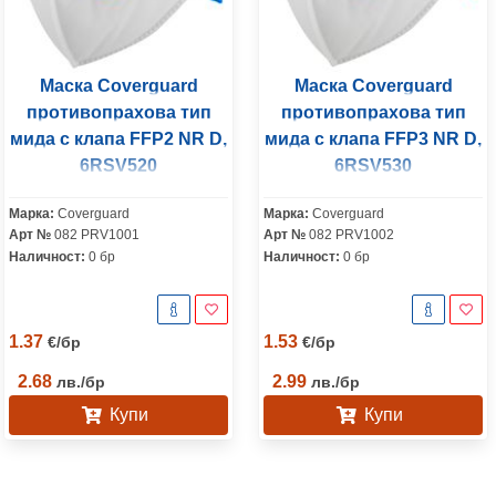
Маска Coverguard
Маска Coverguard
противопрахова тип
противопрахова тип
мида с клапа FFP2 NR D,
мида с клапа FFP3 NR D,
6RSV520
6RSV530
Марка:
Coverguard
Марка:
Coverguard
Арт №
082 PRV1001
Арт №
082 PRV1002
Наличност:
0 бр
Наличност:
0 бр
1.37
1.53
€
/
бр
€
/
бр
2.68
2.99
лв.
/
бр
лв.
/
бр
Купи
Купи