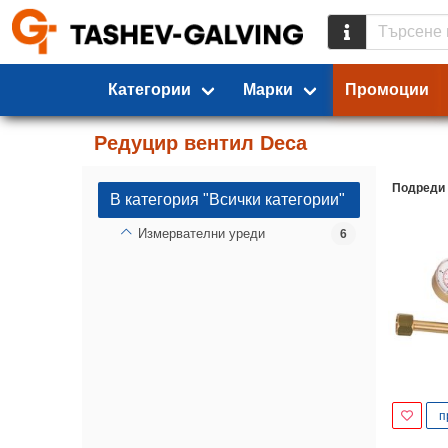
Категории
Марки
Промоции
Редуцир вентил Deca
Подреди
В категория "Всички категории"
Измервателни уреди
6
п