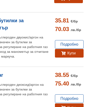
35.81
бутилки за
€/
бр
тър
70.03
лв./
бр
ъглероден двуокис/аргон на
начен за бутилки за
Подробно
за регулиране на работния газ
вход за манометър за отчитане
Купи
с маркуча.
38.55
ar
€/
бр
75.40
лв./
бр
ъглероден диоксид/аргон на
начен за бутилки за
за регулиране на работния газ
Подробно