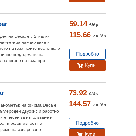
59.14
bar
€/
бр
115.66
лв./
бр
дел на Deca, е с 2 малки
ачен е за намаляване и
ето на газа, който постъпва от
Подробно
матично поддържане на
 налягане на газа при
Купи
.
73.92
ar
€/
бр
144.57
лв./
бр
манометър на фирма Deca е
въглероден двуокис и работно
ой е лесен за използване и
Подробно
ост и ефективност на
време на заваряване.
Купи