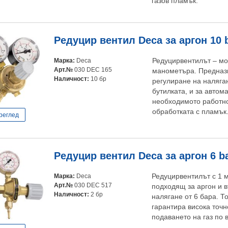
газов пламък.
Редуцир вентил Deca за аргон 10 
Марка:
Deca
Редуцирвентилът – мо
Арт.№
030 DEC 165
манометъра. Предназн
Наличност:
10 бр
регулиране на наляган
бутилката, и за авто
необходимото работно
обработката с пламък
реглед
Редуцир вентил Deca за аргон 6 b
Марка:
Deca
Редуцирвентилът с 1 
Арт.№
030 DEC 517
подходящ за аргон и 
Наличност:
2 бр
налягане от 6 бара. Т
гарантира висока точн
подаването на газ по 