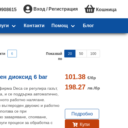
Вход / Регистрация
9908615
Кошница
луги
Контакти
Помощ
Блог
кти
6
Показвай
20
50
100
по
101.38
ен диоксид 6 bar
€/
бр
198.27
лв./
бр
фирма Deca се регулира газът,
та, и се поддържа автоматично,
ното работно налягане.
и въглероден двуокис и работно
зползва се при
Подробно
во заваряване, спояване,
руги процеси за обработка с
Купи