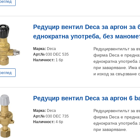
реглед
Редуцир вентил Deca за аргон за 
еднократна употреба, без маноме
Марка:
Deca
Редуцирвентилът за в
Арт.№
030 DEC 535
фирма Deca е предназ
Наличност:
1 бр
еднократна употреба 
при заваряване. Има 
реглед
и изход за свързване 
Редуцир вентил Deca за аргон 6 b
Марка:
Deca
Редуцирвентилът за в
Арт.№
030 DEC 735
фирма Deca е предназ
Наличност:
4 бр
еднократна употреба 
при заваряване.