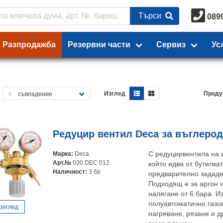
Търси
089
Разпродажба
Резервни части
Сервиз
Ус
Изглед
Проду
Редуцир вентил Deca за въглерод
Марка:
Deca
С редуцирвентила на 
Арт.№
030 DEC 012
който идва от бутилка
Наличност:
3 бр
предварително зададе
Подходящ е за аргон 
налягане от 6 бара. И
полуавтоматично газо
реглед
нагряване, рязане и д