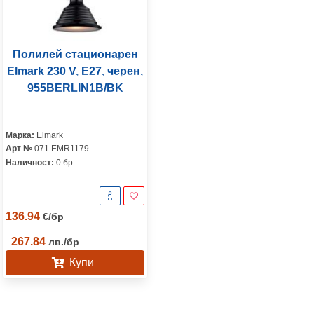
Полилей стационарен
Elmark 230 V, E27, черен,
955BERLIN1B/BK
Марка:
Elmark
Арт №
071 EMR1179
Наличност:
0 бр
136.94
€
/
бр
267.84
лв.
/
бр
Купи