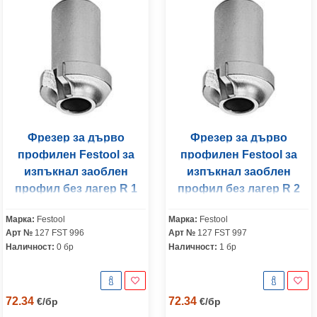
Фрезер за дърво
Фрезер за дърво
профилен Festool за
профилен Festool за
изпъкнал заоблен
изпъкнал заоблен
профил без лагер R 1
профил без лагер R 2
мм, ф 27 мм, HW R1-OFK
мм, ф 27 мм, HW R2-OFK
Марка:
Festool
Марка:
Festool
500 Z1
500 Z1
Арт №
127 FST 996
Арт №
127 FST 997
Наличност:
0 бр
Наличност:
1 бр
72.34
72.34
€
/
бр
€
/
бр