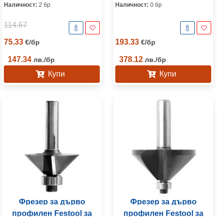
Наличност:
2 бр
Наличност:
0 бр
114.67
75.33
193.33
€
/
бр
€
/
бр
147.34
378.12
лв.
/
бр
лв.
/
бр
Купи
Купи
Фрезер за дърво
Фрезер за дърво
профилен Festool за
профилен Festool за