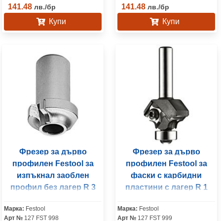
141.48
141.48
лв.
/
бр
лв.
/
бр
Купи
Купи
Фрезер за дърво
Фрезер за дърво
профилен Festool за
профилен Festool за
изпъкнал заоблен
фаски с карбидни
профил без лагер R 3
пластини с лагер R 1
мм, ф 27 мм, HW R3-OFK
мм, ф 28х3/55 мм, ф 8
Марка:
Festool
Марка:
Festool
500 Z1
мм
Арт №
127 FST 998
Арт №
127 FST 999