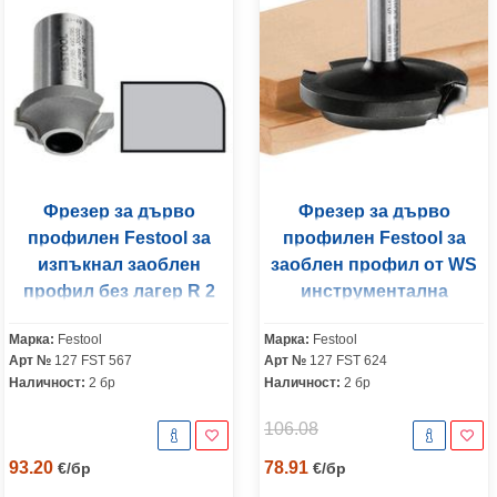
Фрезер за дърво
Фрезер за дърво
профилен Festool за
профилен Festool за
изпъкнал заоблен
заоблен профил от WS
профил без лагер R 2
инструментална
мм, ф 27х12.7 мм, ф 8
стомана R 6 мм, ф
Марка:
Festool
Марка:
Festool
мм, HW R2 OFK 500
42.7х13/50 мм, ф 8 мм,
Арт №
127 FST 567
Арт №
127 FST 624
HW D42
Наличност:
2 бр
Наличност:
2 бр
106.08
93.20
78.91
€
/
бр
€
/
бр