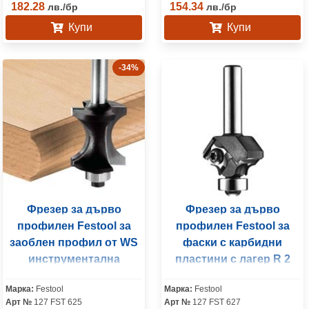
182.28
154.34
лв.
/
бр
лв.
/
бр
Купи
Купи
-34%
Фрезер за дърво
Фрезер за дърво
профилен Festool за
профилен Festool за
заоблен профил от WS
фаски с карбидни
инструментална
пластини с лагер R 2
стомана R 12 мм, ф
мм, ф 28х3/55 мм, ф 8
Марка:
Festool
Марка:
Festool
27х28/70 мм, ф 8 мм, HW
мм
Арт №
127 FST 625
Арт №
127 FST 627
S8 D30/28