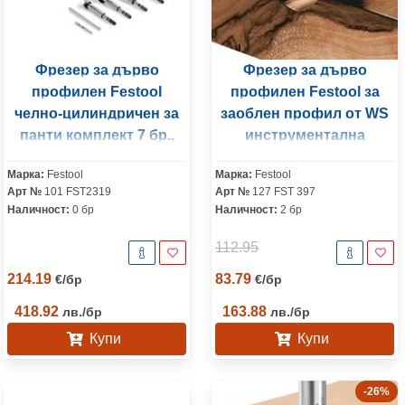
Фрезер за дърво
Фрезер за дърво
профилен Festool
профилен Festool за
челно-цилиндричен за
заоблен профил от WS
панти комплект 7 бр.,
инструментална
SYS3 S 76-FB CE-SORT/5
стомана R 6 мм, ф
Марка:
Festool
Марка:
Festool
42х13/42 мм, ф 8 мм, HW
Арт №
101 FST2319
Арт №
127 FST 397
S8 D42/13/R6+12
Наличност:
0 бр
Наличност:
2 бр
112.95
214.19
83.79
€
/
бр
€
/
бр
418.92
163.88
лв.
/
бр
лв.
/
бр
Купи
Купи
-26%