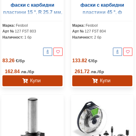
фаски с карбидни
фаски с карбидни
пластини 15 °, R 25.7 мм,
пластини 45 °, ф
ф 25.7х25.1/70 мм, ф 8
55х20/76 мм, ф 12 мм,
Марка:
Festool
Марка:
Festool
мм, HW S8 D25
HW S12 D55/20/45°
Арт №
127 FST 803
Арт №
127 FST 804
Наличност:
1 бр
Наличност:
2 бр
83.26
133.82
€
/
бр
€
/
бр
162.84
261.72
лв.
/
бр
лв.
/
бр
Купи
Купи