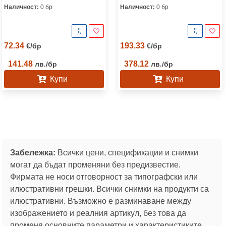
Наличност:
0 бр
Наличност:
0 бр
72.34
193.33
€
/
бр
€
/
бр
141.48
378.12
лв.
/
бр
лв.
/
бр
Купи
Купи
Забележка:
Всички цени, спецификации и снимки
могат да бъдат променяни без предизвестие.
Фирмата не носи отговорност за типографски или
илюстративни грешки. Всички снимки на продукти са
илюстративни. Възможно е разминаване между
изображението и реалния артикул, без това да
променя основните параметри и характеристиките