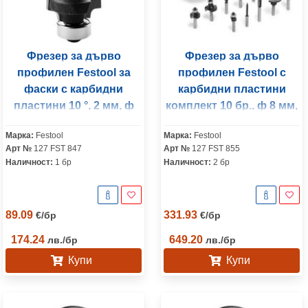
Фрезер за дърво
Фрезер за дърво
профилен Festool за
профилен Festool с
фаски с карбидни
карбидни пластини
пластини 10 °, 2 мм, ф
комплект 10 бр., ф 8 мм,
20x2.2 мм, ф 8 мм, S8
Box-OF HW S8 Mix
Марка:
Festool
Марка:
Festool
HW R2 D20-KL OFK
Арт №
127 FST 847
Арт №
127 FST 855
Наличност:
1 бр
Наличност:
2 бр
89.09
331.93
€
/
бр
€
/
бр
174.24
649.20
лв.
/
бр
лв.
/
бр
Купи
Купи