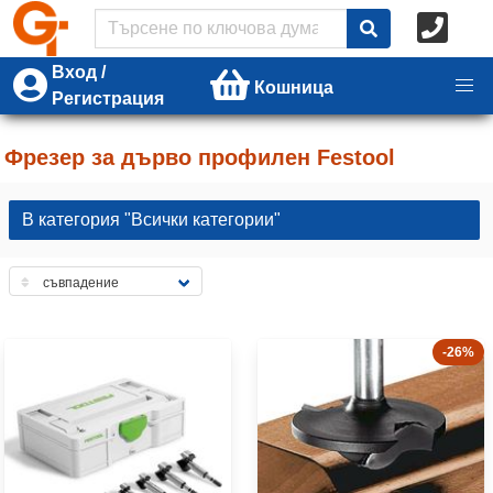
Вход /
Кошница
Регистрация
Фрезер за дърво профилен Festool
В категория "Всички категории"
-26%